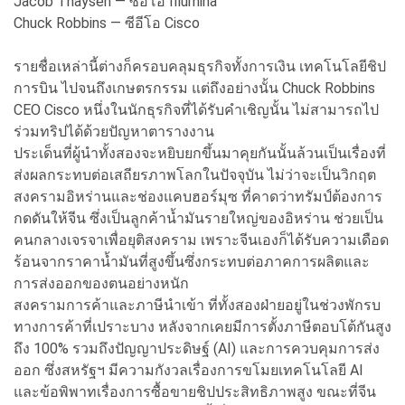
Jacob Thaysen — ซีอีโอ Illumina
Chuck Robbins — ซีอีโอ Cisco
รายชื่อเหล่านี้ต่างก็ครอบคลุมธุรกิจทั้งการเงิน เทคโนโลยีชิป
การบิน ไปจนถึงเกษตรกรรม แต่ถึงอย่างนั้น Chuck Robbins
CEO Cisco หนึ่งในนักธุรกิจที่ได้รับคำเชิญนั้น ไม่สามารถไป
ร่วมทริปได้ด้วยปัญหาตารางงาน
ประเด็นที่ผู้นำทั้งสองจะหยิบยกขึ้นมาคุยกันนั้นล้วนเป็นเรื่องที่
ส่งผลกระทบต่อเสถียรภาพโลกในปัจจุบัน ไม่ว่าจะเป็นวิกฤต
สงครามอิหร่านและช่องแคบฮอร์มุซ ที่คาดว่าทรัมป์ต้องการ
กดดันให้จีน ซึ่งเป็นลูกค้าน้ำมันรายใหญ่ของอิหร่าน ช่วยเป็น
คนกลางเจรจาเพื่อยุติสงคราม เพราะจีนเองก็ได้รับความเดือด
ร้อนจากราคาน้ำมันที่สูงขึ้นซึ่งกระทบต่อภาคการผลิตและ
การส่งออกของตนอย่างหนัก
สงครามการค้าและภาษีนำเข้า ที่ทั้งสองฝ่ายอยู่ในช่วงพักรบ
ทางการค้าที่เปราะบาง หลังจากเคยมีการตั้งภาษีตอบโต้กันสูง
ถึง 100% รวมถึงปัญญาประดิษฐ์ (AI) และการควบคุมการส่ง
ออก ซึ่งสหรัฐฯ มีความกังวลเรื่องการขโมยเทคโนโลยี AI
และข้อพิพาทเรื่องการซื้อขายชิปประสิทธิภาพสูง ขณะที่จีน