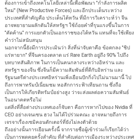
ต้องการเข้าถึงเทคโนโลยีเหล่านี้เพื่อพัฒนา "กำลังการผลิต
ใหม่" (New Productive Forces) และอีกประเด็นระหว่าง
ประเทศที่สำคัญคือ ประเด็นไต้หวัน ที่มีการวิเคราะห์ว่า จีน
อาจพยายามผลักดันให้สหรัฐฯ ใช้ถ้อยคำที่รุนแรงขึ้นในการ
"คัดค้าน" การแยกตัวเป็นเอกราชของไต้หวัน แทนที่จะใช้เพียง
คำว่าไม่สนับสนุน
นอกจากนี้ยังมีการประเมินว่า สิ่งที่น่าจับตาคือ ข้อตกลง "ชิป
แร่หายาก" ที่จีนครองตลาด แร่ Rare Earth อยู่ถึง 90% ไปถึง
บทบาทสันติภาพ ในการเป็นคนกลางระหว่างอิหร่าน และ
สหรัฐฯ ของจีน ซึ่งจีนก็มีความสัมพันธ์ที่ดีกับอิหร่าน และ
รัฐมนตรีต่างประเทศอิหร่านเพิ่งเยือนปักกิ่งไปไม่นานมานี้ ไป
ถึงการพาทรัมป์เนี่ยมชม หอสักการะฟ้าเทียนถาน ซึ่งถือ
เป็นการให้เกียรติทรัมป์อย่างสูง ว่าจะส่งผลต่อความสัมพันธ์
ในอนาคตหรือไม่
แต่สิ่งที่สื่อต่างประเทศเองก็จับตา คือการหากไปของ Nvidia ที่
CEO อย่างเจนเซน ฮวง ไม่ได้ไปร่วมคณะ อาจหมายถึงการ
เจรจาเรื่องเซมิคอนดักเตอร์ที่ยังไม่ลงตัวด้วย
ถึงอย่างนั้นการเยือนครั้งนี้ จากรายชื่อผู้เข้าร่วมก็เรียกได้ว่า
เป็นการพูดคุยครั้งสำคัญ ที่สำคัญต่อการเมืองระหว่างประเทศ