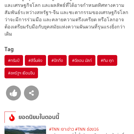
และเศรษฐกิจโลก และผลลัพธ์ที่ได้อาจกำหนดทิศทางความ
สัมพันธ์ระหว่างสหรัฐฯ-จีน และชะตากรรมของเศรษฐกิจโลก
ว่าจะมีการร่วมมือ และคลายความตรึงเครียด หรือโลกอาจ
ต้องเตรียมรับมือกับยุคสมัยแห่งความผันผวนที่รุนแรงยิ่งกว่า
เดิม
Tag
#
ทรัมป์
#
สีจิ้นผิง
#
ปักกิ่ง
#
อีลอน มัสก์
#
ทิม คุก
#
สหรัฐฯ เยือนจีน
ยอดนิยมในตอนนี้
#TNN เจาะข่าว
#TNN ช่อง16