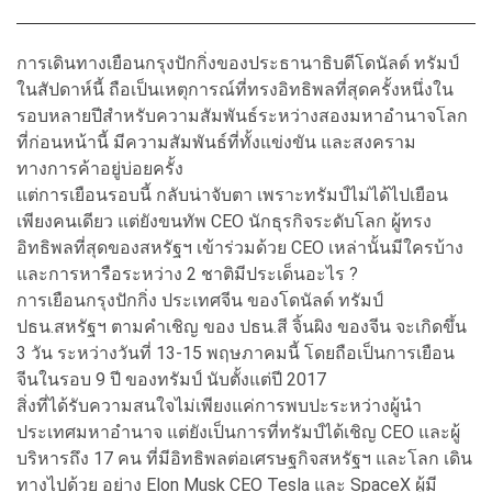
การเดินทางเยือนกรุงปักกิ่งของประธานาธิบดีโดนัลด์ ทรัมป์
ในสัปดาห์นี้ ถือเป็นเหตุการณ์ที่ทรงอิทธิพลที่สุดครั้งหนึ่งใน
รอบหลายปีสำหรับความสัมพันธ์ระหว่างสองมหาอำนาจโลก
ที่ก่อนหน้านี้ มีความสัมพันธ์ที่ทั้งแข่งขัน และสงคราม
ทางการค้าอยู่บ่อยครั้ง
แต่การเยือนรอบนี้ กลับน่าจับตา เพราะทรัมป์ไม่ได้ไปเยือน
เพียงคนเดียว แต่ยังขนทัพ CEO นักธุรกิจระดับโลก ผู้ทรง
อิทธิพลที่สุดของสหรัฐฯ เข้าร่วมด้วย CEO เหล่านั้นมีใครบ้าง
และการหารือระหว่าง 2 ชาติมีประเด็นอะไร ?
การเยือนกรุงปักกิ่ง ประเทศจีน ของโดนัลด์ ทรัมป์
ปธน.สหรัฐฯ ตามคำเชิญ ของ ปธน.สี จิ้นผิง ของจีน จะเกิดขึ้น
3 วัน ระหว่างวันที่ 13-15 พฤษภาคมนี้ โดยถือเป็นการเยือน
จีนในรอบ 9 ปี ของทรัมป์ นับตั้งแต่ปี 2017
สิ่งที่ได้รับความสนใจไม่เพียงแค่การพบปะระหว่างผู้นำ
ประเทศมหาอำนาจ แต่ยังเป็นการที่ทรัมป์ได้เชิญ CEO และผู้
บริหารถึง 17 คน ที่มีอิทธิพลต่อเศรษฐกิจสหรัฐฯ และโลก เดิน
ทางไปด้วย อย่าง Elon Musk CEO Tesla และ SpaceX ผู้มี