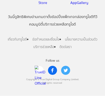
วันนี้
ดู
สิทธิพิเศษ
อ่าน
เกม
ตาตั้ง
ช้อปปิ้ง
แพ็กเกจ
กล่องทรูไอดีทีวี
คอมมูนิตี้
บริการช่วยเหลือทรูไอดี
เกี่ยวกับทรูไอดี
ข้อกำหนดและเงื่อนไข
นโยบายความเป็นส่วนตัว
บริการช่วยเหลือ
ติดต่อเรา
Follow us
Copyright © True Digital Group Company Limited.
All rights reserved