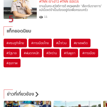
#TNN เจาะข่าว
#TNN ช่อง16
งานมั่นคง-สวัสดิการดี เหตุผลหลัก “เลือกรับราชการ”
แม้เบื่อแต่จำเป็นต้องอยู่ต่อเพื่อครอบครัว
5
11
แท็กยอดนิยม
#
เศรษฐกิจไทย
#
การเมืองไทย
#
น้ำท่วม
#
ยาเสพติด
#
รัฐบาล
#
ฝนตกหนัก
#
อิหร่าน
#
กัมพูชา
#
การเมือง
#
สุขภาพ
ข่าวที่เกี่ยวข้อง