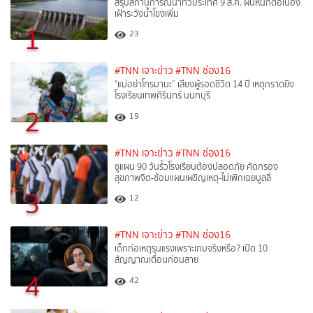
สรุปสถานการณ์น้ำทั่วประเทศ 9 ส.ค. ฝนหนักต่อเนื่อง
เฝ้าระวังน้ำโขงเพิ่ม
1
23
#TNN เจาะข่าว
#TNN ช่อง16
"แม่อย่าโทรมานะ” เสียงผู้รอดชีวิต 14 ปี เหตุกราดยิง
โรงเรียนเทพศิรินทร์ นนทบุรี
2
19
#TNN เจาะข่าว
#TNN ช่อง16
ชูแผน 90 วันรั้วโรงเรียนต้องปลอดภัย คัดกรอง
สุขภาพจิต-ซ้อมแผนเผชิญเหตุ-ไม่เพิกเฉยบูลลี่
3
12
#TNN เจาะข่าว
#TNN ช่อง16
เด็กก่อเหตุรุนแรงเพราะเกมจริงหรือ? เปิด 10
สัญญาณเตือนก่อนสาย
4
42