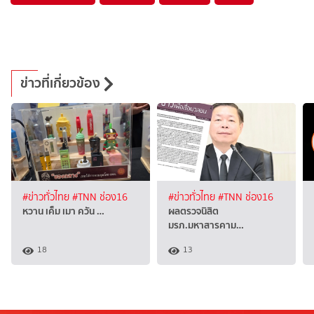
ข่าวที่เกี่ยวข้อง
#ข่าวทั่วไทย
#TNN ช่อง16
#ข่าวทั่วไทย
#TNN ช่อง16
หวาน เค็ม เมา ควัน …
ผลตรวจนิสิต
มรภ.มหาสารคาม…
18
13