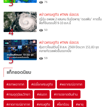
3
76
#ข่าวเศรษฐกิจ
#TNN ช่อง16
ญี่ปุ่น อพยพ 2 แสนคน รับมือพายุ “ดอลฟิน” คาดขึ้น
ฝั่งที่จีนตอนใต้ 9-10 ส.ค.นี้
4
50
#ข่าวเศรษฐกิจ
#TNN ช่อง16
หุ้นดาวโจนส์วันนี้ 8 ส.ค. 2569 ปิดบวก 151.83 จุด
คลายกังวลเฟดขึ้นดอกเบี้ย
5
59
แท็กยอดนิยม
#
สภาพอากาศ
#
ย่อโลกเศรษฐกิจ
#
พยากรณ์อากาศ
#
กรมอุตุนิยมวิทยา
#
ฝนตก
#
การตลาดเงินล้าน
#
คาดการณ์อากาศ
#
เศรษฐกิจ
#
โลกร้อน
#
พายุ