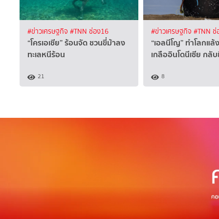
#ข่าวเศรษฐกิจ
#TNN ช่อง16
#ข่าวเศรษฐกิจ
#TNN ช่
“โครเอเชีย” ร้อนจัด ชวนขี่ม้าลง
“เอลนีโญ” ทำโลกแล้
ทะเลหนีร้อน
เกลืออินโดนีเซีย กลับย
21
8