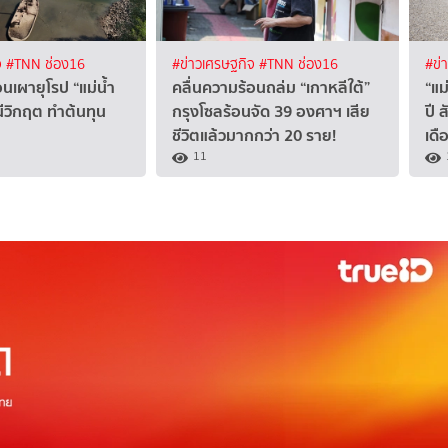
จ
#TNN ช่อง16
#ข่าวเศรษฐกิจ
#TNN ช่อง16
#ข่
อนเผายุโรป “แม่น้ำ
คลื่นความร้อนถล่ม “เกาหลีใต้”
“แม
นีวิกฤต ทำต้นทุน
กรุงโซลร้อนจัด 39 องศาฯ เสีย
ปี
ชีวิตแล้วมากกว่า 20 ราย!
เดื
11