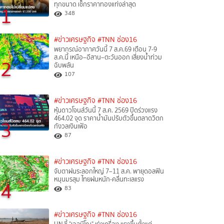
ทุกขนาด เช็กราคาทองแท่งล่าสุด
1
348
#ข่าวเศรษฐกิจ
#TNN ช่อง16
พยากรณ์อากาศวันนี้ 7 ส.ค.69 เตือน 7-9
ส.ค.นี้ เหนือ–อีสาน–ตะวันออก เสี่ยงน้ำท่วม
2
ฉับพลัน
107
#ข่าวเศรษฐกิจ
#TNN ช่อง16
หุ้นดาวโจนส์วันนี้ 7 ส.ค. 2569 ปิดร่วงแรง
464.02 จุด ราคาน้ำมันปรับตัวขึ้นตลาดวิตก
3
กังวลเงินเฟ้อ
87
#ข่าวเศรษฐกิจ
#TNN ช่อง16
จับตาฝนระลอกใหญ่ 7–11 ส.ค. พายุดอลฟิน
หนุนมรสุม ไทยฝนหนัก-คลื่นทะเลแรง
4
83
#ข่าวเศรษฐกิจ
#TNN ช่อง16