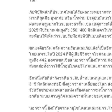
โลก
ภัยพิบัติหลักที่ประเทศไทยได้รับผลกระทบจากส
มากที่สุดคือ อุทกภัย หรือ น้ำท่วม ปัจจุบันมีแนว
ฝนสะสมสูงมากในระยะเวลาสั้น เช่น เหตุการณ์น้
2025 มีปริมาณฝนสูงถึง 350–400 มิลลิเมตรในวัน
สะท้อนให้เห็นว่าระบบรับมือภัยพิบัติแบบเดิมอาจ
ขณะเดียวกัน คลื่นความร้อนและภัยแล้งก็เป็นอีกห
โดยเฉพาะในปี 2024 ที่มีผู้เสียชีวิตจากโรคลมแด
สูงถึง 44.2 องศาเซลเซียส นอกจากนี้ยังมีความกังว
ส่งผลต่อทั้งการใช้น้ำอุปโภคบริโภคและภาคกา
อีกหนึ่งภัยที่น่ากังวลคือ ระดับน้ำทะเลหนุนและ
3–5 มิลลิเมตรต่อปี ซึ่งสูงกว่าค่าเฉลี่ยของโลก 
จังหวัดชายทะเลหลายแห่ง เสี่ยงต่อการจมน้ำถาวร 
อาศัย ระบบเศรษฐกิจ และความมั่นคงของชุมชนช
นอกจากนี้ ยังมีภัยจากพายุไซโคลนและลมกระโช