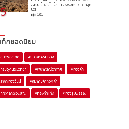
UN ชี้ "เอลนีโญ" เร่งเครื่อง แรงขึ้นตั้งแต่
ส.ค.นี้เป็นต้นไป โลกเตรียมรับศึกอากาศสุด
5
ขั้ว!
181
แท็กยอดนิยม
#
สภาพอากาศ
#
ย่อโลกเศรษฐกิจ
#
กรมอุตุนิยมวิทยา
#
พยากรณ์อากาศ
#
ทองคำ
#
ราคาทองวันนี้
#
สมาคมค้าทองคำ
#
การตลาดเงินล้าน
#
ทองคำแท่ง
#
ทองรูปพรรณ