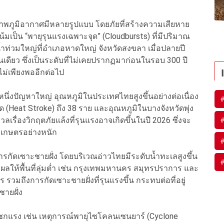
ภาพภูมิอากาศมีหลายรูปแบบ โดยภัยที่สร้างความเสียหาย
โน้มเป็น “พายุรุนแรงเฉพาะจุด” (Cloudbursts) ที่มีปริมาณ
ำท่วมใหญ่ที่อำเภอหาดใหญ่ จังหวัดสงขลา เมื่อปลายปี
เดียว ซึ่งเป็นระดับที่ไม่เคยปรากฏมาก่อนในรอบ 300 ปี
ไม่เพียงพออีกต่อไป
นึ่งปัญหาใหญ่ อุณหภูมิในประเทศไทยสูงขึ้นอย่างต่อเนื่อง
ด (Heat Stroke) ถึง 38 ราย และอุณหภูมิในบางจังหวัดพุ่ง
ลเรื่องวิกฤตภัยแล้งที่รุนแรงอาจเกิดขึ้นในปี 2026 ซึ่งจะ
รเกษตรอย่างหนัก
การกัดเซาะชายฝั่ง โดยบริเวณอ่าวไทยมีระดับน้ำทะเลสูงขึ้น
ส่งผลให้พื้นที่ลุ่มต่ำ เช่น กรุงเทพมหานคร สมุทรปราการ และ
รวมถึงการกัดเซาะชายฝั่งที่รุนแรงขึ้น กระทบต่อที่อยู่
ายฝั่ง
กแรง เช่น เหตุการณ์พายุไซโคลนเซนยาร์ (Cyclone