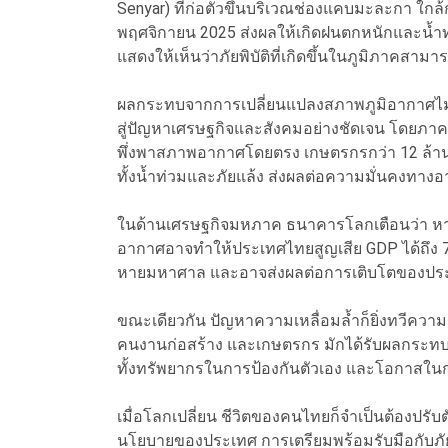
Senyar) ที่ก่อตัวขึ้นบริเวณช่องแคบมะละกา ใก
พฤศจิกายน 2025 ส่งผลให้เกิดฝนตกหนักและน้ำท่วม
แสดงให้เห็นว่าภัยพิบัติที่เกิดขึ้นในภูมิภาค
ผลกระทบจากการเปลี่ยนแปลงสภาพภูมิอากาศไม่ไ
สู่ปัญหาเศรษฐกิจและสังคมอย่างชัดเจน โดยภาคเ
พึ่งพาสภาพอากาศโดยตรง เกษตรกรกว่า 12 ล้านค
ทั้งน้ำท่วมและภัยแล้ง ส่งผลต่อความมั่นคงท
ในด้านเศรษฐกิจมหภาค ธนาคารโลกเตือนว่า หาก
อากาศอาจทำให้ประเทศไทยสูญเสีย GDP ได้ถึง 7–
หายมหาศาล และอาจส่งผลต่อการเติบโตของปร
ขณะเดียวกัน ปัญหาความเหลื่อมล้ำก็ยิ่งทวีความ
คนงานก่อสร้าง และเกษตรกร มักได้รับผลกระทบจ
ทั้งทรัพยากรในการป้องกันตัวเอง และโอกาสในการฟ
เมื่อโลกเปลี่ยน ชีวิตของคนไทยก็จำเป็นต้องปรับต
นโยบายของประเทศ การเตรียมพร้อมรับมือกับภัยพิบ