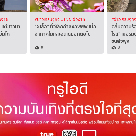
อง16
#ข่าวเศรษฐกิจ
#TNN ช่อง16
#ข่าวเศรษฐกิ
ง แต่ชาวนา
“ผีเสื้อ” ทั่วโลกกำลังอพยพ เมื่อ
คลื่นความร้
ิ้มได้
อากาศไม่เหมือนเดิมอีกต่อไป
ไรน์” เยอรม
ขนส่งพุ่ง
8
8