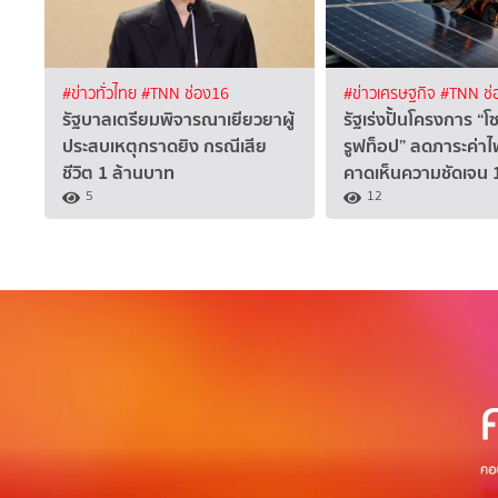
#ข่าวทั่วไทย
#TNN ช่อง16
#ข่าวเศรษฐกิจ
#TNN ช่
รัฐบาลเตรียมพิจารณาเยียวยาผู้
รัฐเร่งปั้นโครงการ “โ
ประสบเหตุกราดยิง กรณีเสีย
รูฟท็อป” ลดภาระค่า
ชีวิต 1 ล้านบาท
คาดเห็นความชัดเจน 1
5
12