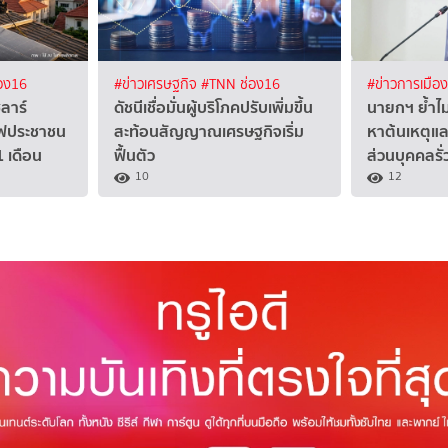
อง16
#ข่าวเศรษฐกิจ
#TNN ช่อง16
#ข่าวการเมือ
ซลาร์
ดัชนีเชื่อมั่นผู้บริโภคปรับเพิ่มขึ้น
นายกฯ ย้ำไม่ค
ไฟประชาชน
สะท้อนสัญญาณเศรษฐกิจเริ่ม
หาต้นเหตุแล
 เดือน
ฟื้นตัว
ส่วนบุคคลรั
10
12