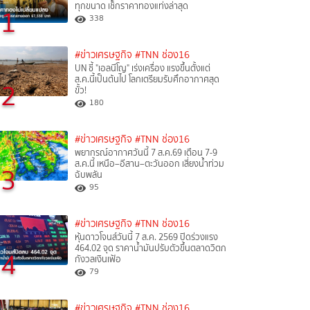
ทุกขนาด เช็กราคาทองแท่งล่าสุด
1
338
#ข่าวเศรษฐกิจ
#TNN ช่อง16
UN ชี้ "เอลนีโญ" เร่งเครื่อง แรงขึ้นตั้งแต่
ส.ค.นี้เป็นต้นไป โลกเตรียมรับศึกอากาศสุด
2
ขั้ว!
180
#ข่าวเศรษฐกิจ
#TNN ช่อง16
พยากรณ์อากาศวันนี้ 7 ส.ค.69 เตือน 7-9
ส.ค.นี้ เหนือ–อีสาน–ตะวันออก เสี่ยงน้ำท่วม
3
ฉับพลัน
95
#ข่าวเศรษฐกิจ
#TNN ช่อง16
หุ้นดาวโจนส์วันนี้ 7 ส.ค. 2569 ปิดร่วงแรง
464.02 จุด ราคาน้ำมันปรับตัวขึ้นตลาดวิตก
4
กังวลเงินเฟ้อ
79
#ข่าวเศรษฐกิจ
#TNN ช่อง16