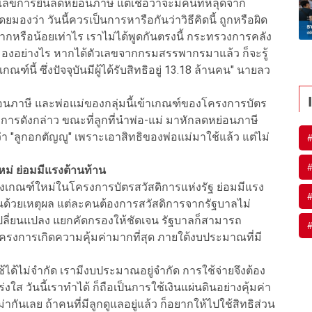
เลขการยื่นลดหย่อนภาษี แต่เชื่อว่าจะมีคนที่หลุดจาก
องว่า วันนี้ควรเป็นการหารือกันว่าวิธีคิดนี้ ถูกหรือผิด
ากหรือน้อยเท่าไร เราไม่ได้พูดกันตรงนี้ กระทรวงการคลัง
้เรามองอย่างไร หากได้ตัวเลขจากกรมสรรพากรมาแล้ว ก็จะรู้
ณฑ์นี้ ซึ่งปัจจุบันมีผู้ได้รับสิทธิอยู่ 13.18 ล้านคน" นายลว
่อนภาษี และพ่อแม่ของกลุ่มนี้เข้าเกณฑ์ของโครงการบัตร
งการดังกล่าว ขณะที่ลูกที่นำพ่อ-แม่ มาหักลดหย่อนภาษี
กว่า "ลูกอกตัญญู" เพราะเอาสิทธิของพ่อแม่มาใช้แล้ว แต่ไม่
ม่ ย่อมมีแรงต้านท้าน
งเกณฑ์ใหม่ในโครงการบัตรสวัสดิการแห่งรัฐ ย่อมมีแรง
นด้วยเหตุผล แต่ละคนต้องการสวัสดิการจากรัฐบาลไม่
เปลี่ยนแปลง แยกคัดกรองให้ชัดเจน รัฐบาลก็สามารถ
ครงการเกิดความคุ้มค่ามากที่สุด ภายใต้งบประมาณที่มี
ได้ไม่จำกัด เรามีงบประมาณอยู่จำกัด การใช้จ่ายจึงต้อง
ใส วันนี้เราทำได้ ก็ถือเป็นการใช้เงินแผ่นดินอย่างคุ้มค่า
ันเลย ถ้าคนที่มีลูกดูแลอยู่แล้ว ก็อยากให้ไปใช้สิทธิส่วน