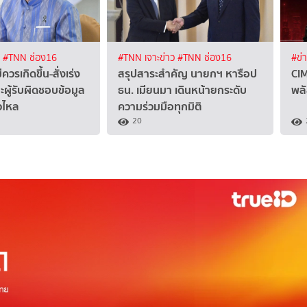
ง
#TNN ช่อง16
#TNN เจาะข่าว
#TNN ช่อง16
#ข่
วรเกิดขึ้น-สั่งเร่ง
สรุปสาระสำคัญ นายกฯ หารือป
CIM
ะผู้รับผิดชอบข้อมูล
ธน. เมียนมา เดินหน้ายกระดับ
พลั
่วไหล
ความร่วมมือทุกมิติ
20