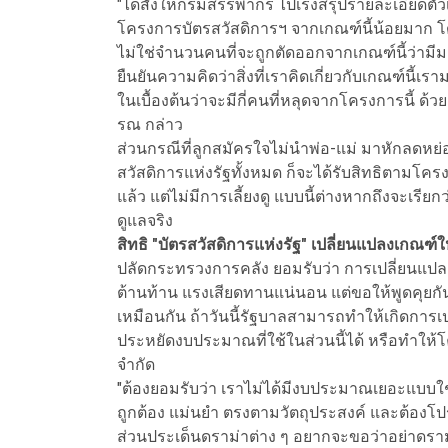
"ได้สั่งให้กรมสรรพากร ไปเร่งสรุปรายละเอียดตัว
โครงการบัตรสวัสดิการฯ จากเกณฑ์นี้น้อยมาก โดยม
ไม่ใช่จำนวนคนที่จะถูกตัดออกจากเกณฑ์นี้ว่ามีม
ยืนยันความคิดว่าสิ่งที่เราคิดเกี่ยวกับเกณฑ์นี
ในเบื้องต้นว่าจะมีกี่คนที่หลุดจากโครงการนี้ ด้วยเก
รณ กล่าว
ส่วนกรณีที่ลูกสมัครใจไม่นำพ่อ-แม่ มาหักลดหย
สวัสดิการแห่งรัฐทั้งหมด ก็จะได้รับสิทธิตามโคร
แล้ว แต่ไม่มีการเลี้ยงดู แบบนี้ต่างหากถึงจะเรีย
ดูแลจริง
สิทธิ "บัตรสวัสดิการแห่งรัฐ"
เปลี่ยนแปลงเกณฑ์ให
ปลัดกระทรวงการคลัง ยอมรับว่า การเปลี่ยนแปล
ต้านท้าน แรงเสียดทานแน่นอน แต่ขอให้พูดคุยกั
เหมือนกัน ถ้าวันนี้รัฐบาลสามารถทำให้เกิดการ
ประหยัดงบประมาณที่ใช้ในส่วนนี้ได้ หรือทำให้โ
จำกัด
"ต้องยอมรับว่า เราไม่ได้มีงบประมาณเยอะแบบใช้
ถูกต้อง แม่นยำ ตรงตามวัตถุประสงค์ และต้องโปร่ง
ส่วนประเด็นดราม่าต่าง ๆ อยากจะขอว่าอย่าดราม่าก