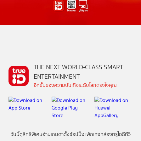
THE NEXT WORLD-CLASS SMART
ENTERTAINMENT
อีกขั้นของความบันเทิงระดับโลกตรงใจคุณ
วันนี้
ดู
สิทธิพิเศษ
อ่าน
เกม
ตาตั้ง
ช้อปปิ้ง
แพ็กเกจ
กล่องทรูไอดีทีวี