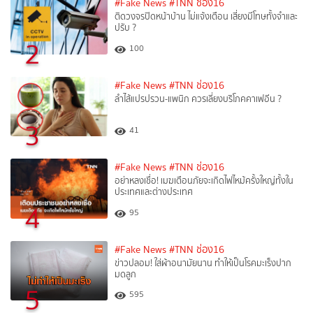
#Fake News
#TNN ช่อง16
ติดวงจรปิดหน้าบ้าน ไม่แจ้งเตือน เสี่ยงมีโทษทั้งจำและ
ปรับ ?
2
100
#Fake News
#TNN ช่อง16
ลำไส้แปรปรวน-แพนิก ควรเลี่ยงบริโภคคาเฟอีน ?
3
41
#Fake News
#TNN ช่อง16
อย่าหลงเชื่อ! เมฆเตือนภัยจะเกิดไฟไหม้ครั้งใหญ่ทั้งใน
ประเทศและต่างประเทศ
4
95
#Fake News
#TNN ช่อง16
ข่าวปลอม! ใส่ผ้าอนามัยนาน ทำให้เป็นโรคมะเร็งปาก
มดลูก
5
595