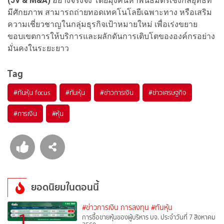
(JV & M&A)
อย่างจริงจัง โดยมุ่งค้นหาพันธมิตรเชิงกลยุทธ์ที่
มีศักยภาพ สามารถถ่ายทอดเทคโนโลยีเฉพาะทาง หรือเสริม
ความเชี่ยวชาญในกลุ่มธุรกิจเป้าหมายใหม่ เพื่อเร่งขยาย
ขอบเขตการให้บริการและผลักดันการเติบโตขององค์กรอย่าง
มั่นคงในระยะยาว
Tag
#
ทันหุ้น focus
#
ทันหุ้น
#
ข่าวการเงิน
#
ข่าวเศรษฐกิจ
#
การเงิน
#
หุ้น
ยอดนิยมในตอนนี้
#ข่าวการเงิน การลงทุน
#ทันหุ้น
1
การซื้อขายหุ้นของผู้บริหาร บจ. ประจำวันที่ 7 สิงหาคม