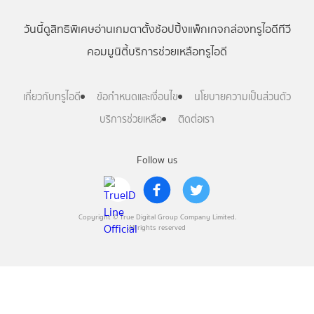
วันนี้
ดู
สิทธิพิเศษ
อ่าน
เกม
ตาตั้ง
ช้อปปิ้ง
แพ็กเกจ
กล่องทรูไอดีทีวี
คอมมูนิตี้
บริการช่วยเหลือทรูไอดี
เกี่ยวกับทรูไอดี
ข้อกำหนดและเงื่อนไข
นโยบายความเป็นส่วนตัว
บริการช่วยเหลือ
ติดต่อเรา
Follow us
Copyright © True Digital Group Company Limited.
All rights reserved