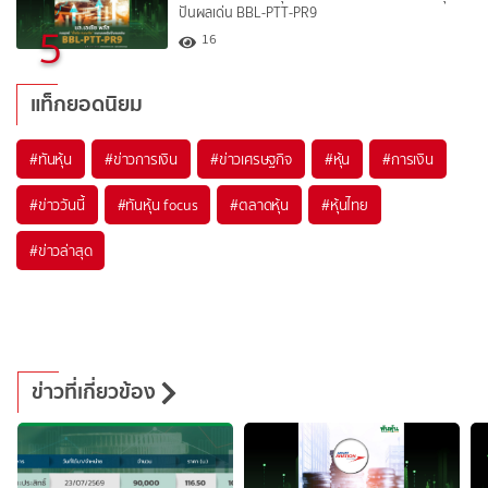
ปันผลเด่น BBL-PTT-PR9
5
16
แท็กยอดนิยม
#
ทันหุ้น
#
ข่าวการเงิน
#
ข่าวเศรษฐกิจ
#
หุ้น
#
การเงิน
#
ข่าววันนี้
#
ทันหุ้น focus
#
ตลาดหุ้น
#
หุ้นไทย
#
ข่าวล่าสุด
ข่าวที่เกี่ยวข้อง