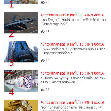
1
73
#ข่าววิทยาศาสตร์และเทคโนโลยี
#TNN ช่อง16
3 ยักษ์ใหญ่ "แท็กซี่บินได้" พลังงานไฟฟ้า โชว์ตัวในงาน
"Farnborough 2026"
2
71
#ข่าววิทยาศาสตร์และเทคโนโลยี
#TNN ช่อง16
SpaceX รายได้โต 92% แต่หุ้นร่วงเพราะทุ่มกับ AI มาก
ไป มีธุรกิจเดียวที่ได้กำไร ?
3
70
#ข่าววิทยาศาสตร์และเทคโนโลยี
#TNN ช่อง16
จีนเปิดตัว “xianglong” เครื่องขุดอุโมงค์ไฮบริด เจาะ-
ระเบิดหิน เครื่องแรกของโลก
4
13
#ข่าววิทยาศาสตร์และเทคโนโลยี
#TNN ช่อง16
“อังกฤษ” ลุยสกัดทองคำจาก “ขยะอิเล็กทรอนิกส์”