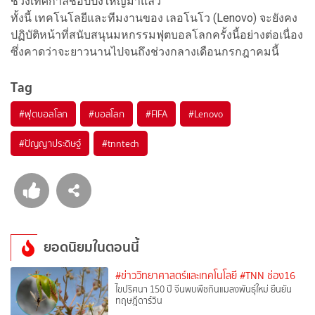
ช่วงเทศกาลช้อปปิ้งใหญ่มาแล้ว
ทั้งนี้ เทคโนโลยีและทีมงานของ เลอโนโว (Lenovo) จะยังคง
ปฏิบัติหน้าที่สนับสนุนมหกรรมฟุตบอลโลกครั้งนี้อย่างต่อเนื่อง
ซึ่งคาดว่าจะยาวนานไปจนถึงช่วงกลางเดือนกรกฎาคมนี้
Tag
#
ฟุตบอลโลก
#
บอลโลก
#
FIFA
#
Lenovo
#
ปัญญาประดิษฐ์
#
tnntech
ยอดนิยมในตอนนี้
#ข่าววิทยาศาสตร์และเทคโนโลยี
#TNN ช่อง16
ไขปริศนา 150 ปี จีนพบพืชกินแมลงพันธุ์ใหม่ ยืนยัน
ทฤษฎีดาร์วิน