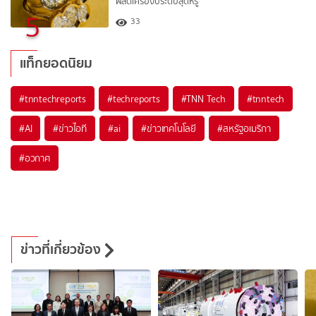
ผลิตเครื่องประดับสุดหรู
5
33
แท็กยอดนิยม
#
tnntechreports
#
techreports
#
TNN Tech
#
tnntech
#
AI
#
ข่าวไอที
#
ai
#
ข่าวเทคโนโลยี
#
สหรัฐอเมริกา
#
อวกาศ
ข่าวที่เกี่ยวข้อง