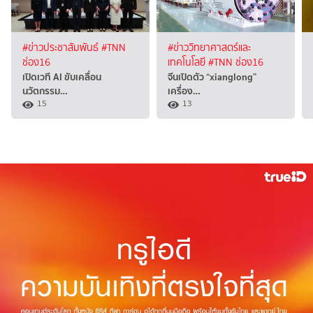
#ข่าวประชาสัมพันธ์
#TNN
#ข่าววิทยาศาสตร์และ
ช่อง16
เทคโนโลยี
#TNN ช่อง16
เปิดเวที AI ขับเคลื่อน
จีนเปิดตัว “xianglong”
นวัตกรรม…
เครื่อง…
15
13