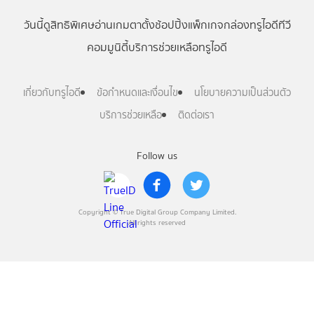
วันนี้
ดู
สิทธิพิเศษ
อ่าน
เกม
ตาตั้ง
ช้อปปิ้ง
แพ็กเกจ
กล่องทรูไอดีทีวี
คอมมูนิตี้
บริการช่วยเหลือทรูไอดี
เกี่ยวกับทรูไอดี
ข้อกำหนดและเงื่อนไข
นโยบายความเป็นส่วนตัว
บริการช่วยเหลือ
ติดต่อเรา
Follow us
Copyright © True Digital Group Company Limited.
All rights reserved