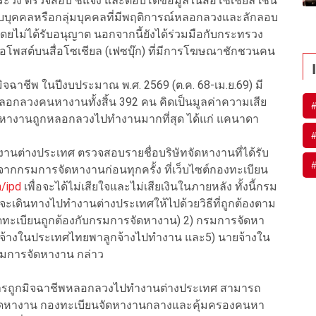
ระวัง ตรวจสอบ ชี้แจง และตอบโต้ข้อมูลในสื่อโซเชียล เช่น
กับบุคคลหรือกลุ่มบุคคลที่มีพฤติการณ์หลอกลวงและลักลอบ
ม่ได้รับอนุญาต นอกจากนี้ยังได้ร่วมมือกับกระทรวง
ือโพสต์บนสื่อโซเชียล (เฟซบุ๊ก) ที่มีการโฆษณาชักชวนคน
มิจฉาชีพ ในปีงบประมาณ พ.ศ. 2569 (ต.ค. 68-เม.ย.69) มี
ลอกลวงคนหางานทั้งสิ้น 392 คน คิดเป็นมูลค่าความเสีย
นหางานถูกหลอกลวงไปทำงานมากที่สุด ได้แก่ แคนาดา
านต่างประเทศ ตรวจสอบรายชื่อบริษัทจัดหางานที่ได้รับ
กกรมการจัดหางานก่อนทุกครั้ง ที่เว็บไซต์กองทะเบียน
h/ipd
เพื่อจะได้ไม่เสียใจและไม่เสียเงินในภายหลัง ทั้งนี้กรม
ะเดินทางไปทำงานต่างประเทศให้ไปด้วยวิธีที่ถูกต้องตาม
 (จดทะเบียนถูกต้องกับกรมการจัดหางาน) 2) กรมการจัดหา
ายจ้างในประเทศไทยพาลูกจ้างไปทำงาน และ5) นายจ้างใน
รมการจัดหางาน กล่าว
การถูกมิจฉาชีพหลอกลวงไปทำงานต่างประเทศ สามารถ
จัดหางาน กองทะเบียนจัดหางานกลางและคุ้มครองคนหา