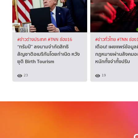
#ข่าวต่างประเทศ
#TNN ช่อง16
#ข่าวทั่วไทย
#TNN ช่อง
“ทรัมป์” ลงนามจำกัดสิทธิ
เตือน! เผยแพร่ข้อมูล
สัญชาติอเมริกันโดยกำเนิด หวัง
กฎหมายผ่านสังคมออ
ยุติ Birth Tourism
หนักทั้งจำทั้งปรับ
23
19