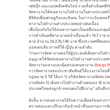
โดยที่ผ่านมากรมฯ ได้มอบหมายให้เจ้าหน้าที่เฝ้า
เฟซบุ๊ก และแอปพลิเคชันไลน์ รวมทั้งดำเนินคดี
จัดหางานให้คนหางานไปทำงานในต่างประเทศโดยไ
ดิจิทัลเพื่อเศรษฐกิจและสังคม ในการระงับเพจหร
หางานไปทำงานต่างประเทศอย่างต่อเนื่อง
เพื่อป้องกันไม่ให้คนหางานตกเป็นเหยื่อของกลุ่ม
การดำเนินคดีสาย นายหน้าเถื่อนแล้ว 167 ราย ห
หาย จำนวน 36,376,146 บาท ซึ่งประเทศที่พบค
ออสเตรเลีย เกาหลีใต้ ญี่ปุ่น ตามลำดับ
“กรมการจัดหางานขอให้ผู้ประสงค์เดินทางไปทำง
อนุญาตให้จัดส่งคนหางานไปทำงานต่างประเทศจา
จัดหางานกลางและคุ้มครองคนหางาน
doe.go.t
การจัดหางานขอประชาสัมพันธ์ให้แรงงานไทยที่จ
กฎหมาย 5 วิธี ได้แก่ 1) บริษัทจัดหางานจัดส่ง
งานจัดส่ง 3) เดินทางไปทำงานด้วยตนเอง 4) น
ประเทศไทยส่งลูกจ้างของตนไปฝึกงาน” อธิบดีก
ดังนั้น หากคนหางานได้รับความเดือดร้อนจาก
ตรวจสอบและปรึกษากับเจ้าหน้าที่ของกรมการ