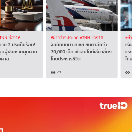
TNN ช่อง16
#ข่าวต่างประเทศ
#TNN ช่อง16
#ข่
าย 2 ประเด็นร้อน!
จับนักบินมาเลเซีย ขนยาอีกว่า
เร่
นุนผู้เสียหายคุกคาม
70,000 เม็ด เข้าอินโดนีเซีย เสี่ยง
แร
งศาล
โทษประหารชีวิต
ไทย
29