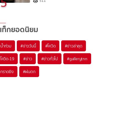
5
511
แท็กยอดนิยม
#
น้ำท่วม
#
ข่าววันนี้
#
โควิด
#
ข่าวล่าสุด
#
โควิด-19
#
ข่าว
#
ข่าวทั่วไป
#
gallerytnn
#
กราดยิง
#
ฝนตก