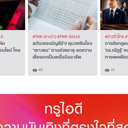
16
#TNN เจาะข่าว
#TNN ช่อง16
#ข่าวทั่วไทย
#
ผิด
สกัดวงจรบัญชีม้า! คุมวงเงินโอน
กางข้อกฎหม
นไลน์ โทษ
“เยาวชน” ตามช่วงอายุ ลดความ
'ดร.ณัฏฐ์' ห
เสี่ยงตกเป็นเหยื่อมิจฉาชีพ
ทางเพศฟ้อ
49
21