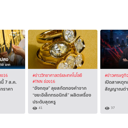
อง16
#ข่าววิทยาศาสตร์และเทคโนโลยี
#ข่าวเศรษฐกิ
้ 7 ส.ค.
เปิดสาเหตุทอ
#TNN ช่อง16
“อังกฤษ” ลุยสกัดทองคำจาก
็กราคา
สัญญาณต่าง
“ขยะอิเล็กทรอนิกส์” ผลิตเครื่อง
ประดับสุดหรู
41
37