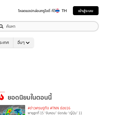
TH
เข้าสู่ระบบ
โหลดแอป
กล่องทรูไอดี ทีวี
ระเทศ
อื่นๆ
ยอดนิยมในตอนนี้
#ข่าวเศรษฐกิจ
#TNN ช่อง16
พายุลูกที่ 15 “จันหอม” จ่อถล่ม “ญี่ปุ่น” 11