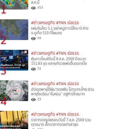
ส.ค.นี้
1
353
#ข่าวเศรษฐกิจ
#TNN ช่อง16
แผ่นดินไหว 5.1 เขย่าหมู่เกาะนิโคบาร์ ห่าง
จ.ภูเก็ต 519 กิโลเมตร
2
39
#ข่าวเศรษฐกิจ
#TNN ช่อง16
หุ้นดาวโจนส์วันนี้ 8 ส.ค. 2569 ปิดบวก
151.83 จุด คลายกังวลเฟดขึ้นดอกเบี้ย
3
72
#ข่าวเศรษฐกิจ
#TNN ช่อง16
อัปเดตพายุไต้ฝุ่น"ดอลฟิน ไม่กระทบไทย ส่วน
พายุโซนร้อน"จันหอม” อยู่ห่างไกลมาก
4
23
#ข่าวเศรษฐกิจ
#TNN ช่อง16
ราคาทองรูปพรรณวันนี้ 7 ส.ค. 2569 รวม
ทุกขนาด เช็กราคาทองแท่งล่าสุด