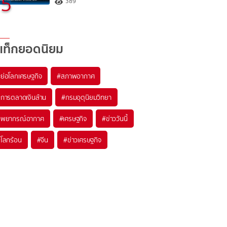
5
389
แท็กยอดนิยม
#
ย่อโลกเศรษฐกิจ
#
สภาพอากาศ
#
การตลาดเงินล้าน
#
กรมอุตุนิยมวิทยา
#
พยากรณ์อากาศ
#
เศรษฐกิจ
#
ข่าววันนี้
#
โลกร้อน
#
จีน
#
ข่าวเศรษฐกิจ