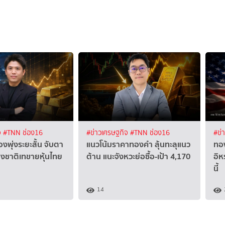
จ
#TNN ช่อง16
#ข่าวเศรษฐกิจ
#TNN ช่อง16
#ข่
งพุ่งระยะสั้น จับตา
แนวโน้มราคาทองคำ ลุ้นทะลุแนว
ทอง
ชาติเทขายหุ้นไทย
ต้าน แนะจังหวะย่อซื้อ-เป้า 4,170
อิห
นี้
14