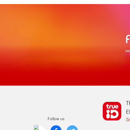
T
E
Follow us
อ