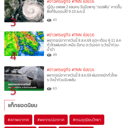
#ข่าวเศรษฐกิจ
#TNN ช่อง16
ญี่ปุ่น อพยพ 2 แสนคน รับมือพายุ “ดอลฟิน” คาดขึ้น
ฝั่งที่จีนตอนใต้ 9-10 ส.ค.นี้
3
43
#ข่าวเศรษฐกิจ
#TNN ช่อง16
พยากรณ์อากาศวันนี้ 8 ส.ค.69 อุตุฯ เตือน 8-11 ส.ค
ทั่วไทยฝนหนัก เหนือ อีสาน ตะวันออก ระวังน้ำท่วม-
น้ำป่า
4
49
#ข่าวเศรษฐกิจ
#TNN ช่อง16
พยากรณ์อากาศวันนี้ 8 ส.ค.69 ฝนตกหนักทั่วไทย
ระวังน้ำท่วมฉับพลัน
5
63
แท็กยอดนิยม
#
สภาพอากาศ
#
พยากรณ์อากาศ
#
กรมอุตุนิยมวิทยา