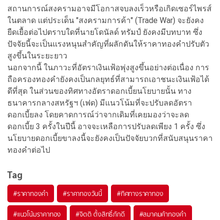
สถานการณ์สงครามอาจมีโอกาสจบลงเร็วหรือเกิดเซอร์ไพรส์
ในตลาด แต่ประเด็น "สงครามการค้า" (Trade War) จะยังคง
ยืดเยื้อต่อไปตราบใดที่นายโดนัลด์ ทรัมป์ ยังคงมีบทบาท ซึ่ง
ปัจจัยนี้จะเป็นแรงหนุนสำคัญที่ผลักดันให้ราคาทองคำปรับตัว
สูงขึ้นในระยะยาว
นอกจากนี้ ในภาวะที่อัตราเงินเฟ้อพุ่งสูงขึ้นอย่างต่อเนื่อง การ
ถือครองทองคำยังคงเป็นกลยุทธ์ที่สามารถเอาชนะเงินเฟ้อได้
ดีที่สุด ในส่วนของทิศทางอัตราดอกเบี้ยนโยบายนั้น ทาง
ธนาคารกลางสหรัฐฯ (เฟด) มีแนวโน้มที่จะปรับลดอัตรา
ดอกเบี้ยลง โดยคาดการณ์ว่าจากเดิมที่เคยมองว่าจะลด
ดอกเบี้ย 3 ครั้งในปีนี้ อาจจะเหลือการปรับลดเพียง 1 ครั้ง ซึ่ง
นโยบายดอกเบี้ยขาลงนี้จะยังคงเป็นปัจจัยบวกที่สนับสนุนราคา
ทองคำต่อไป
Tag
#
ราคาทองคำ
#
ราคาทองวันนี้
#
ทิศทางราคาทอง
#
แนวโน้มราคาทอง
#
จิตติ ตั้งสิทธิ์ภักดี
#
สมาคมค้าทองคำ