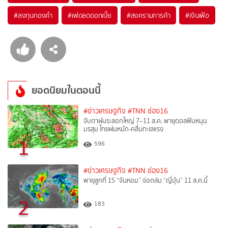
#
ลงทุนทองคำ
#
เฟดลดดอกเบี้ย
#
สงครามการค้า
#
เงินเฟ้อ
ยอดนิยมในตอนนี้
#ข่าวเศรษฐกิจ
#TNN ช่อง16
จับตาฝนระลอกใหญ่ 7–11 ส.ค. พายุดอลฟินหนุน
มรสุม ไทยฝนหนัก-คลื่นทะเลแรง
1
596
#ข่าวเศรษฐกิจ
#TNN ช่อง16
พายุลูกที่ 15 “จันหอม” จ่อถล่ม “ญี่ปุ่น” 11 ส.ค.นี้
2
183