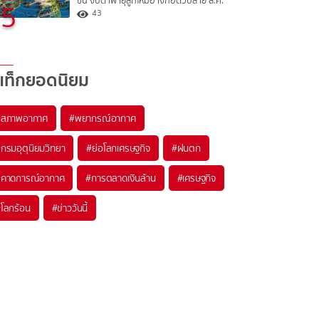
ขึ้น จับตาพายุลูกใหม่อาจก่อตัวปลาย ส.ค.
5
43
แท็กยอดนิยม
#
สภาพอากาศ
#
พยากรณ์อากาศ
#
กรมอุตุนิยมวิทยา
#
ย่อโลกเศรษฐกิจ
#
ฝนตก
#
คาดการณ์อากาศ
#
การตลาดเงินล้าน
#
เศรษฐกิจ
#
โลกร้อน
#
ข่าววันนี้