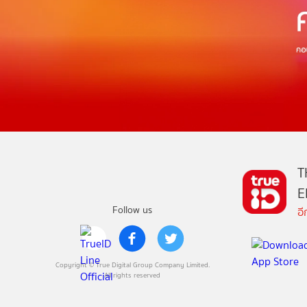
T
E
Follow us
อ
Copyright © True Digital Group Company Limited.
All rights reserved