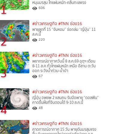
หนุนมรสุม ไทยฝนหนัก-คลื่นทะเลแรง
1
606
#ข่าวเศรษฐกิจ
#TNN ช่อง16
พายุลูกที่ 15 “จันหอม” จ่อถล่ม “ญี่ปุ่น” 11
ส.ค.นี้
2
220
#ข่าวเศรษฐกิจ
#TNN ช่อง16
พยากรณ์อากาศวันนี้ 8 ส.ค.69 อุตุฯ เตือน
8-11 ส.ค ทั่วไทยฝนหนัก เหนือ อีสาน ตะวัน
3
ออก ระวังน้ำท่วม-น้ำป่า
67
#ข่าวเศรษฐกิจ
#TNN ช่อง16
ญี่ปุ่น อพยพ 2 แสนคน รับมือพายุ “ดอลฟิน”
คาดขึ้นฝั่งที่จีนตอนใต้ 9-10 ส.ค.นี้
4
48
#ข่าวเศรษฐกิจ
#TNN ช่อง16
คาดการณ์อากาศ 15 วัน พายุดันมรสุมแรง