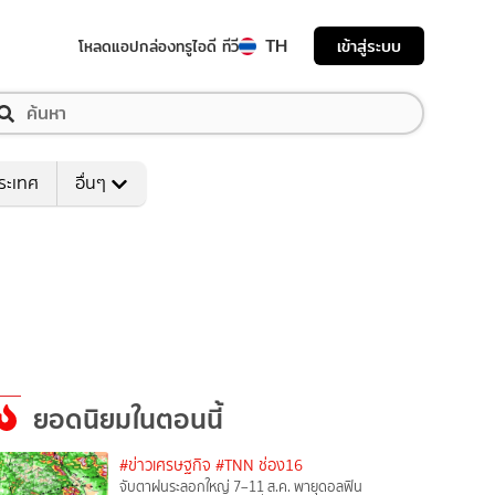
TH
เข้าสู่ระบบ
โหลดแอป
กล่องทรูไอดี ทีวี
ระเทศ
อื่นๆ
ยอดนิยมในตอนนี้
#ข่าวเศรษฐกิจ
#TNN ช่อง16
จับตาฝนระลอกใหญ่ 7–11 ส.ค. พายุดอลฟิน