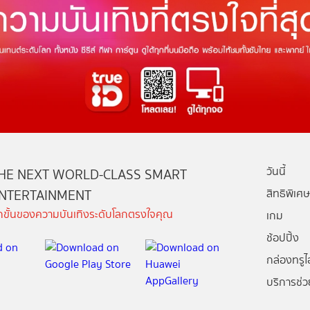
วันนี้
HE NEXT WORLD-CLASS SMART
NTERTAINMENT
สิทธิพิเศษ
ีกขั้นของความบันเทิงระดับโลกตรงใจคุณ
เกม
ช้อปปิ้ง
กล่องทรูไอ
บริการช่ว