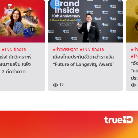
จ
#TNN ช่อง16
#ข่าวเศรษฐกิจ
#TNN ช่อง16
#ข่
ร่ง! นักวิเคราะห์
เมืองไทยประกันชีวิตคว้ารางวัล
#TN
“อ
าหมายเพิ่ม หลัง
“Future of Longevity Award”
“ขย
 2 ดีกว่าคาด
ประ
15