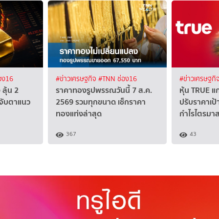
อง16
#ข่าวเศรษฐกิจ
#TNN ช่อง16
#ข่าวเศรษฐกิ
ลุ้น 2
ราคาทองรูปพรรณวันนี้ 7 ส.ค.
หุ้น TRUE แก
 จับตาแนว
2569 รวมทุกขนาด เช็กราคา
ปรับราคาเป้
ทองแท่งล่าสุด
กำไรไตรมาส
367
43