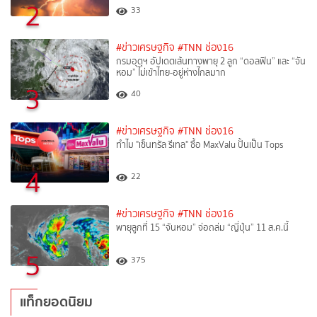
2
33
#ข่าวเศรษฐกิจ
#TNN ช่อง16
กรมอุตุฯ อัปเดตเส้นทางพายุ 2 ลูก “ดอลฟิน” และ “จัน
หอม” ไม่เข้าไทย-อยู่ห่างไกลมาก
3
40
#ข่าวเศรษฐกิจ
#TNN ช่อง16
ทำไม "เซ็นทรัล รีเทล" ซื้อ MaxValu ปั้นเป็น Tops
4
22
#ข่าวเศรษฐกิจ
#TNN ช่อง16
พายุลูกที่ 15 “จันหอม” จ่อถล่ม “ญี่ปุ่น” 11 ส.ค.นี้
5
375
แท็กยอดนิยม