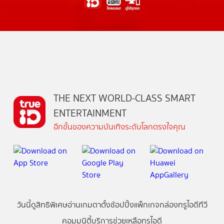
THE NEXT WORLD-CLASS SMART
ENTERTAINMENT
อีกขั้นของความบันเทิงระดับโลกตรงใจคุณ
วันนี้
ดู
สิทธิพิเศษ
อ่าน
เกม
ตาตั้ง
ช้อปปิ้ง
แพ็กเกจ
กล่องทรูไอดีทีวี
คอมมูนิตี้
บริการช่วยเหลือทรูไอดี