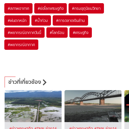
#
สภาพอากาศ
#
ย่อโลกเศรษฐกิจ
#
กรมอุตุนิยมวิทยา
#
ฝนตกหนัก
#
น้ำท่วม
#
การตลาดเงินล้าน
#
พยากรณ์อากาศวันนี้
#
โลกร้อน
#
เศรษฐกิจ
#
พยากรณ์อากาศ
ข่าวที่เกี่ยวข้อง
#ข่าวเศรษฐกิจ
#TNN ช่อง16
#ข่าวเศรษฐกิจ
#TNN ช่อง16