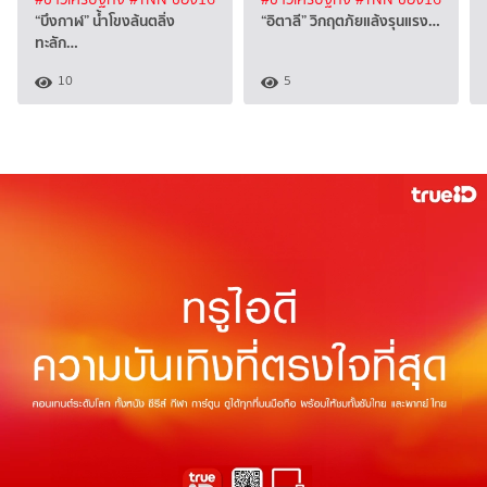
“บึงกาฬ” น้ำโขงล้นตลิ่ง
“อิตาลี” วิกฤตภัยแล้งรุนแรง…
ทะลัก…
10
5