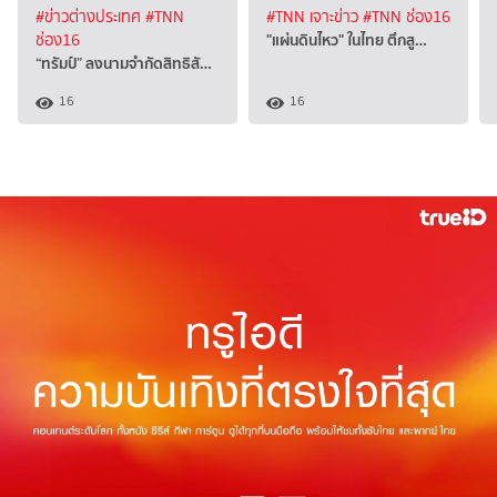
#ข่าวต่างประเทศ
#TNN
#TNN เจาะข่าว
#TNN ช่อง16
"แผ่นดินไหว" ในไทย ตึกสู…
ช่อง16
“ทรัมป์” ลงนามจำกัดสิทธิสั…
16
16