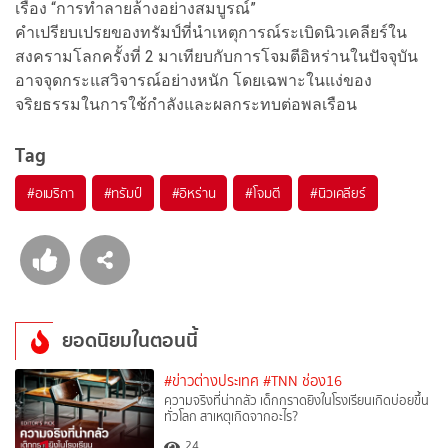
เรื่อง “การทำลายล้างอย่างสมบูรณ์”
คำเปรียบเปรยของทรัมป์ที่นำเหตุการณ์ระเบิดนิวเคลียร์ใน
สงครามโลกครั้งที่ 2 มาเทียบกับการโจมตีอิหร่านในปัจจุบัน
อาจจุดกระแสวิจารณ์อย่างหนัก โดยเฉพาะในแง่ของ
จริยธรรมในการใช้กำลังและผลกระทบต่อพลเรือน
Tag
#
อเมริกา
#
ทรัมป์
#
อิหร่าน
#
โจมตี
#
นิวเคลียร์
ยอดนิยมในตอนนี้
#ข่าวต่างประเทศ
#TNN ช่อง16
ความจริงที่น่ากลัว เด็กกราดยิงในโรงเรียนเกิดบ่อยขึ้น
ทั่วโลก สาเหตุเกิดจากอะไร?
24