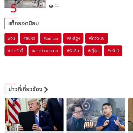
5
11
แท็กยอดนิยม
#
จีน
#
ซินหัว
#
xinhua
#
สหรัฐฯ
#
โควิด-19
#
ข่าววันนี้
#
ข่าวต่างประเทศ
#
รัสเซีย
#
ญี่ปุ่น
#
ทรัมป์
ข่าวที่เกี่ยวข้อง