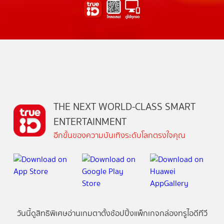
THE NEXT WORLD-CLASS SMART
ENTERTAINMENT
อีกขั้นของความบันเทิงระดับโลกตรงใจคุณ
วันนี้
ดู
สิทธิพิเศษ
อ่าน
เกม
ตาตั้ง
ช้อปปิ้ง
แพ็กเกจ
กล่องทรูไอดีทีวี