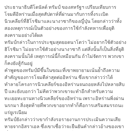
ประธานาธิบดีโดนัลด์ ทรัมป์ ของสหรัฐฯ เปรียบเทียบการ
โจมตีอิหร่านเมื่อสุดสัปดาห์ที่ผ่านมากับการทิ้งระเบิด
นิวเคลียร์ที่ฮิโรชิมาและนางาซากิของญี่ปุ่น โดยกล่าวว่าทั้ง
สองเหตุการณ์เป็นตัวอย่างของการใช้กำลังทหารเพื่อยุติ
สงครามอย่างได้ผล
ทรัมป์กล่าวในการประชุมสุดยอดนาโตว่า ไม่อยากใช้ตัวอย่าง
ฮิโรชิมา ไม่อยากใช้ตัวอย่างนางาซากิ แต่สิ่งนั้นก็เป็นสิ่งที่ยุติ
สงครามนั้นได้ เหตุการณ์นี้ก็เหมือนกัน ถ้าไม่จัดการ พวกเขา
ก็คงยังสู้กันอยู่
คำพูดของทรัมป์มีขึ้นในขณะที่เขาพยายามเน้นย้ำถึงความ
สำคัญของการโจมตีล่าสุดต่ออิหร่าน ซึ่งเขากล่าวว่าได้
ทำลายโครงการนิวเคลียร์ของอิหร่านจนถอยหลังไปหลายสิบ
ปี และยังบอกว่า ไม่คิดว่าพวกเขาจะทำอีกสำหรับความ
ทะเยอทะยานทางนิวเคลียร์ของอิหร่าน เพราะอิหร่านพิ่งผ่าน
นรกมา สิ่งสุดท้ายที่พวกเขาอยากทำก็คือการเสริมสมรรถนะ
แร่ยูเรเนียม
ทรัมป์ยังกล่าวว่าเขากำลังรอรายงานการประเมินความเสีย
หายจากอิสราเอล ซึ่งเขาเชื่อว่าจะยืนยันคำกล่าวอ้างของเขา