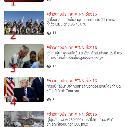
1
#ข่าวต่างประเทศ
#TNN ช่อง16
ฮูตีโจมตีสนามบินในซาอุดีอาระเบีย เจ็บ 11 และกอง
กำลังเยเมน ตาย 30-45 นาย
2
18
#ข่าวต่างประเทศ
#TNN ช่อง16
ลงโทษผู้ปกครองมือปืน สหรัฐฯ ตัดสินจำคุก 15 ปี พ่อ
เด็กกราดยิงโรงเรียนในรัฐจอร์เจีย สหรัฐฯ
3
17
#ข่าวต่างประเทศ
#TNN ช่อง16
“ทรัมป์” ลงนามจำกัดสิทธิสัญชาติอเมริกันโดยกำเนิด
หวังยุติ Birth Tourism
4
15
#ข่าวต่างประเทศ
#TNN ช่อง16
ญี่ปุ่นสั่งอพยพ 260,000 คนหนีไต้ฝุ่น "ดอลฟิน"
ยกเลิกเที่ยวบินกว่า 500 เที่ยว