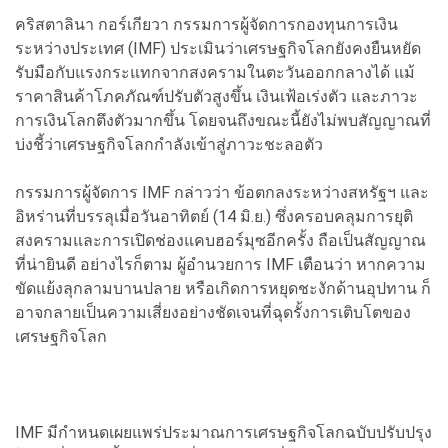
คริสตาลินา กอร์เกียวา กรรมการผู้จัดการกองทุนการเงิน
ระหว่างประเทศ (IMF) ประเมินว่าเศรษฐกิจโลกยังคงยืนหยัด
รับมือกับแรงกระแทกจากสงครามในตะวันออกกลางได้ แม้
ราคาสินค้าโภคภัณฑ์ปรับตัวสูงขึ้น เงินเฟ้อเร่งตัว และภาวะ
การเงินโลกตึงตัวมากขึ้น โดยจนถึงขณะนี้ยังไม่พบสัญญาณที่
บ่งชี้ว่าเศรษฐกิจโลกกำลังเข้าสู่ภาวะชะลอตัว
กรรมการผู้จัดการ IMF กล่าวว่า ข้อตกลงระหว่างสหรัฐฯ และ
อิหร่านที่บรรลุเมื่อวันอาทิตย์ (14 มิ.ย.) ซึ่งครอบคลุมการยุติ
สงครามและการเปิดช่องแคบฮอร์มุซอีกครั้ง ถือเป็นสัญญาณ
ที่น่ายินดี อย่างไรก็ตาม ผู้อำนวยการ IMF เตือนว่า หากความ
ขัดแย้งลุกลามบานปลาย หรือเกิดการหยุดชะงักด้านอุปทาน ก็
อาจกลายเป็นความเสี่ยงอย่างชัดเจนที่ฉุดรั้งการเติบโตของ
เศรษฐกิจโลก
IMF มีกำหนดเผยแพร่ประมาณการเศรษฐกิจโลกฉบับปรับปรุง