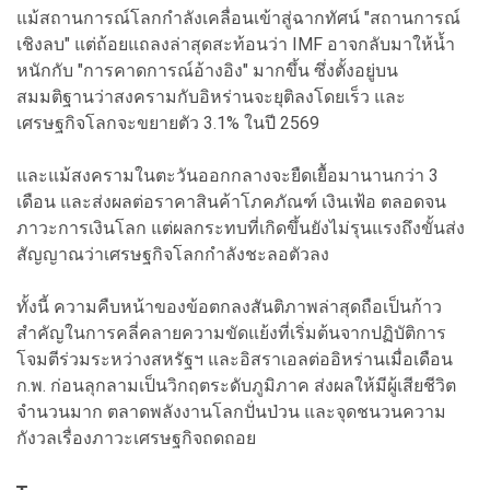
แม้สถานการณ์โลกกำลังเคลื่อนเข้าสู่ฉากทัศน์ "สถานการณ์
เชิงลบ" แต่ถ้อยแถลงล่าสุดสะท้อนว่า IMF อาจกลับมาให้น้ำ
หนักกับ "การคาดการณ์อ้างอิง" มากขึ้น ซึ่งตั้งอยู่บน
สมมติฐานว่าสงครามกับอิหร่านจะยุติลงโดยเร็ว และ
เศรษฐกิจโลกจะขยายตัว 3.1% ในปี 2569
และแม้สงครามในตะวันออกกลางจะยืดเยื้อมานานกว่า 3
เดือน และส่งผลต่อราคาสินค้าโภคภัณฑ์ เงินเฟ้อ ตลอดจน
ภาวะการเงินโลก แต่ผลกระทบที่เกิดขึ้นยังไม่รุนแรงถึงขั้นส่ง
สัญญาณว่าเศรษฐกิจโลกกำลังชะลอตัวลง
ทั้งนี้ ความคืบหน้าของข้อตกลงสันติภาพล่าสุดถือเป็นก้าว
สำคัญในการคลี่คลายความขัดแย้งที่เริ่มต้นจากปฏิบัติการ
โจมตีร่วมระหว่างสหรัฐฯ และอิสราเอลต่ออิหร่านเมื่อเดือน
ก.พ. ก่อนลุกลามเป็นวิกฤตระดับภูมิภาค ส่งผลให้มีผู้เสียชีวิต
จำนวนมาก ตลาดพลังงานโลกปั่นป่วน และจุดชนวนความ
กังวลเรื่องภาวะเศรษฐกิจถดถอย