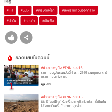
Tag
#
imf
#
gdp
#
เศรษฐกิจโลก
#
สงครามตะวันออกกลาง
#
น้ำมัน
#
ทองคำ
#
เงินเฟ้อ
ยอดนิยมในตอนนี้
#ข่าวเศรษฐกิจ
#TNN ช่อง16
ราคาทองรูปพรรณวันนี้ 6 ส.ค. 2569 รวมทุกขนาด เช็
กราคาทองแท่งล่าสุด
1
296
#ข่าวเศรษฐกิจ
#TNN ช่อง16
UN ชี้ "เอลนีโญ" เร่งเครื่อง แรงขึ้นตั้งแต่ส.ค.นี้เป็นต้น
ไป โลกเตรียมรับศึกอากาศสุดขั้ว!