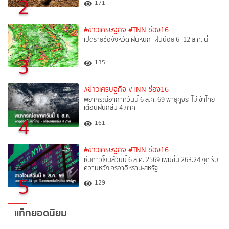
2
171
#ข่าวเศรษฐกิจ
#TNN ช่อง16
เปิดรายชื่อจังหวัด ฝนหนัก–ฝนน้อย 6–12 ส.ค. นี้
3
135
#ข่าวเศรษฐกิจ
#TNN ช่อง16
พยากรณ์อากาศวันนี้ 6 ส.ค. 69 พายุคูจิระ ไม่เข้าไทย -
เตือนฝนถล่ม 4 ภาค
4
161
#ข่าวเศรษฐกิจ
#TNN ช่อง16
หุ้นดาวโจนส์วันนี้ 6 ส.ค. 2569 เพิ่มขึ้น 263.24 จุด รับ
ความหวังเจรจาอิหร่าน-สหรัฐ
5
129
แท็กยอดนิยม