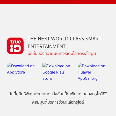
THE NEXT WORLD-CLASS SMART
ENTERTAINMENT
อีกขั้นของความบันเทิงระดับโลกตรงใจคุณ
วันนี้
ดู
สิทธิพิเศษ
อ่าน
เกม
ตาตั้ง
ช้อปปิ้ง
แพ็กเกจ
กล่องทรูไอดีทีวี
คอมมูนิตี้
บริการช่วยเหลือทรูไอดี