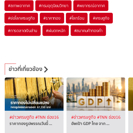
#
สภาพอากาศ
#
กรมอุตุนิยมวิทยา
#
พยากรณ์อากาศ
#
ย่อโลกเศรษฐกิจ
#
ราคาทอง
#
โลกร้อน
#
เศรษฐกิจ
#
การตลาดเงินล้าน
#
ฝนตกหนัก
#
สมาคมค้าทองคำ
ข่าวที่เกี่ยวข้อง
#ข่าวเศรษฐกิจ
#TNN ช่อง16
#ข่าวเศรษฐกิจ
#TNN ช่อง16
ราคาทองรูปพรรณวันนี้ …
อัพเป้า GDP ไทย จาก …