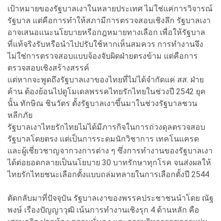
เป้าหมายของรัฐบาลเงาในหลายประเทศ ไม่ใช่แค่การวิจารณ์
รัฐบาล แต่คือการทำให้สภามีการตรวจสอบเชิงลึก รัฐบาลเงา
อาจเสนอแนะนโยบายหรือกฎหมายทางเลือก เพื่อให้รัฐบาล
ที่แท้จริงรับหรือนำไปปรับใช้หากเห็นสมควร การทำงานจึง
ไม่ใช่การตรวจสอบแบบจ้องจับผิดฝ่ายตรงข้าม แต่คือการ
ตรวจสอบเชิงสร้างสรรค์
แต่หากจะพูดถึงรัฐบาลเงาของไทยที่ไม่ได้จำกัดแค่ สส. ฝ่าย
ค้าน ต้องย้อนไปดูโมเดลพรรคไทยรักไทยในช่วงปี 2542 ยุค
นั้น ทักษิณ ชินวัตร ตั้งรัฐบาลเงาขึ้นมาในช่วงรัฐบาลชวน
หลีกภัย
รัฐบาลเงาไทยรักไทยไม่ได้มีภารกิจในการถ่วงดุลตรวจสอบ
รัฐบาลโดยตรง แต่เป็นการระดมนักวิชาการ เทคโนแครต
และผู้เชี่ยวชาญจากวงการต่าง ๆ ซึ่งการทำงานของรัฐบาลเงา
ได้ต่อยอดกลายเป็นนโยบาย 30 บาทรักษาทุกโรค จนส่งผลให้
ไทยรักไทยชนะเลือกตั้งแบบถล่มทลายในการเลือกตั้งปี 2544
ตัดกลับมาที่ปัจจุบัน รัฐบาลเงาของพรรคประชาชนนำโดย ณัฐ
พงษ์ เรืองปัญญาวุฒิ เน้นการทำงานเชิงรุก 4 ด้านหลัก คือ