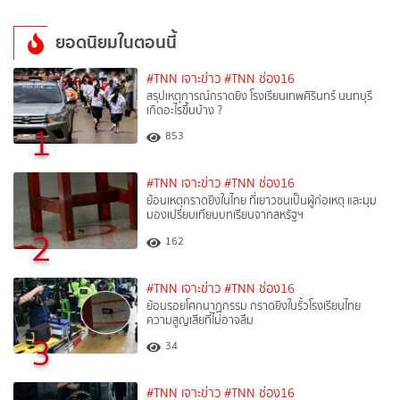
ยอดนิยมในตอนนี้
#TNN เจาะข่าว
#TNN ช่อง16
สรุปเหตุการณ์กราดยิง โรงเรียนเทพศิรินทร์ นนทบุรี
เกิดอะไรขึ้นบ้าง ?
1
853
#TNN เจาะข่าว
#TNN ช่อง16
ย้อนเหตุกราดยิงในไทย ที่เยาวชนเป็นผู้ก่อเหตุ และมุม
มองเปรียบเทียบบทเรียนจากสหรัฐฯ
2
162
#TNN เจาะข่าว
#TNN ช่อง16
ย้อนรอยโศกนาฏกรรม กราดยิงในรั้วโรงเรียนไทย
ความสูญเสียที่ไม่อาจลืม
3
34
#TNN เจาะข่าว
#TNN ช่อง16