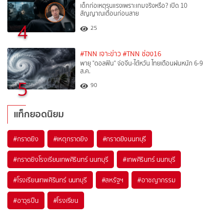
เด็กก่อเหตุรุนแรงเพราะเกมจริงหรือ? เปิด 10
สัญญาณเตือนก่อนสาย
4
25
#TNN เจาะข่าว
#TNN ช่อง16
พายุ "ดอลฟิน" จ่อจีน-ไต้หวัน ไทยเตือนฝนหนัก 6-9
ส.ค.
5
90
แท็กยอดนิยม
#
กราดยิง
#
เหตุกราดยิง
#
กราดยิงนนทบุรี
#
กราดยิงโรงเรียนเทพศิรินทร์ นนทบุรี
#
เทพศิรินทร์ นนทบุรี
#
โรงเรียนเทพศิรินทร์ นนทบุรี
#
สหรัฐฯ
#
อาชญากรรม
#
อาวุธปืน
#
โรงเรียน