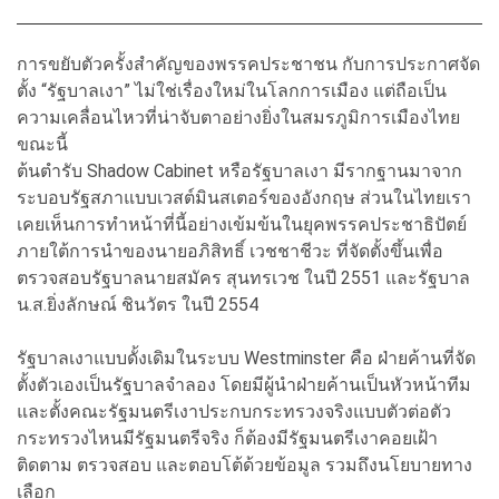
การขยับตัวครั้งสำคัญของพรรคประชาชน กับการประกาศจัด
ตั้ง “รัฐบาลเงา” ไม่ใช่เรื่องใหม่ในโลกการเมือง แต่ถือเป็น
ความเคลื่อนไหวที่น่าจับตาอย่างยิ่งในสมรภูมิการเมืองไทย
ขณะนี้
ต้นตำรับ Shadow Cabinet หรือรัฐบาลเงา มีรากฐานมาจาก
ระบอบรัฐสภาแบบเวสต์มินสเตอร์ของอังกฤษ ส่วนในไทยเรา
เคยเห็นการทำหน้าที่นี้อย่างเข้มข้นในยุคพรรคประชาธิปัตย์
ภายใต้การนำของนายอภิสิทธิ์ เวชชาชีวะ ที่จัดตั้งขึ้นเพื่อ
ตรวจสอบรัฐบาลนายสมัคร สุนทรเวช ในปี 2551 และรัฐบาล
น.ส.ยิ่งลักษณ์ ชินวัตร ในปี 2554
รัฐบาลเงาแบบดั้งเดิมในระบบ Westminster คือ ฝ่ายค้านที่จัด
ตั้งตัวเองเป็นรัฐบาลจำลอง โดยมีผู้นำฝ่ายค้านเป็นหัวหน้าทีม
และตั้งคณะรัฐมนตรีเงาประกบกระทรวงจริงแบบตัวต่อตัว
กระทรวงไหนมีรัฐมนตรีจริง ก็ต้องมีรัฐมนตรีเงาคอยเฝ้า
ติดตาม ตรวจสอบ และตอบโต้ด้วยข้อมูล รวมถึงนโยบายทาง
เลือก