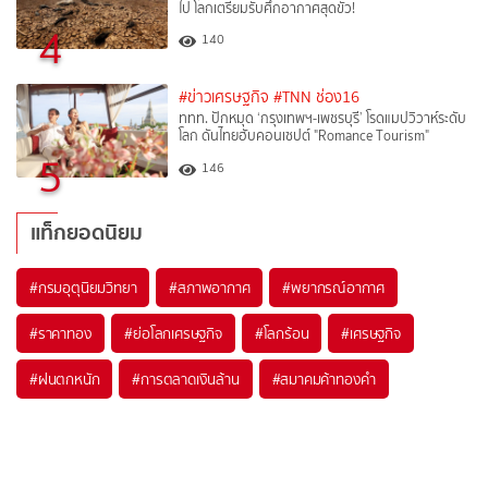
ไป โลกเตรียมรับศึกอากาศสุดขั้ว!
4
140
#ข่าวเศรษฐกิจ
#TNN ช่อง16
ททท. ปักหมุด ‘กรุงเทพฯ-เพชรบุรี’ โรดแมปวิวาห์ระดับ
โลก ดันไทยฮับคอนเซปต์ "Romance Tourism"
5
146
แท็กยอดนิยม
#
กรมอุตุนิยมวิทยา
#
สภาพอากาศ
#
พยากรณ์อากาศ
#
ราคาทอง
#
ย่อโลกเศรษฐกิจ
#
โลกร้อน
#
เศรษฐกิจ
#
ฝนตกหนัก
#
การตลาดเงินล้าน
#
สมาคมค้าทองคำ