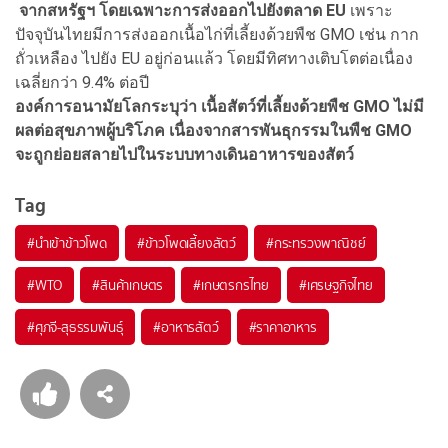
จากสหรัฐฯ โดยเฉพาะการส่งออกไปยังตลาด EU
เพราะ
ปัจจุบันไทยมีการส่งออกเนื้อไก่ที่เลี้ยงด้วยพืช GMO เช่น กาก
ถั่วเหลือง ไปยัง EU อยู่ก่อนแล้ว โดยมีทิศทางเติบโตต่อเนื่อง
เฉลี่ยกว่า 9.4% ต่อปี
องค์การอนามัยโลกระบุว่า เนื้อสัตว์ที่เลี้ยงด้วยพืช GMO ไม่มี
ผลต่อสุขภาพผู้บริโภค เนื่องจากสารพันธุกรรมในพืช GMO
จะถูกย่อยสลายไปในระบบทางเดินอาหารของสัตว์
Tag
#
นำเข้าข้าวโพด
#
ข้าวโพดเลี้ยงสัตว์
#
กระทรวงพาณิชย์
#
WTO
#
สินค้าเกษตร
#
เกษตรกรไทย
#
เศรษฐกิจไทย
#
ศุภจี-สุธรรมพันธุ์
#
อาหารสัตว์
#
ราคาอาหาร