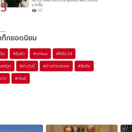
หน้าที่ภาคสนามทุกราย ลุ้นเห็นภาพความจริง
5
มากขึ้น
12
แท็กยอดนิยม
#
จีน
#
ซินหัว
#
xinhua
#
โควิด-19
#
สหรัฐฯ
#
ข่าววันนี้
#
ข่าวต่างประเทศ
#
รัสเซีย
#
ข่าว
#
ทรัมป์