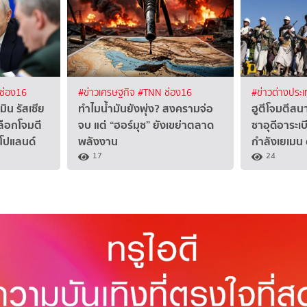
ช่อง16
#ข่าวเศรษฐกิจ
#TNN ช่อง16
#ข่าวต่างประ
ิน รัสเซีย
ทำไมน้ำมันยังพุ่ง? สงครามจ่อ
ฮูตีโจมตีสน
ือกโจมตี
จบ แต่ “ฮอร์มุซ” ยังเขย่าตลาด
ซาอุดีอาระเ
-โปแลนด์
พลังงาน
กำลังเยเมน
17
24