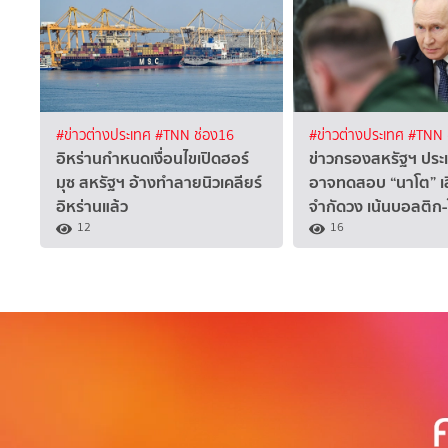
#ข่าวต่างประเทศ
#TNN ช่อง16
#ข่าวต่างประเทศ
#TNN 
อิหร่านกำหนดเงื่อนไขเปิดฮอร์
ข่าวกรองสหรัฐฯ ประเม
มุซ สหรัฐฯ อ้างทำลายนิวเคลียร์
อาจทดสอบ “นาโต” เล
อิหร่านแล้ว
จำกัดวง เน้นบอลติก
12
16