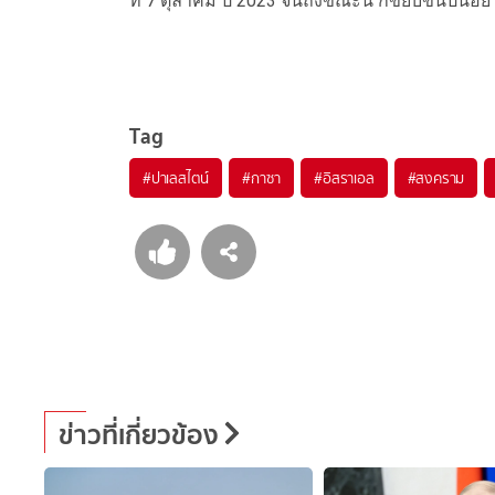
ที่
7
ตุลาคม
ปี
2023
จนถึงขณะนี้
ก็ขยับขึ้นป็นอย
Tag
#
ปาเลสไตน์
#
กาซา
#
อิสราเอล
#
สงคราม
ข่าวที่เกี่ยวข้อง