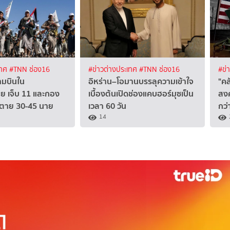
เทศ
#TNN ช่อง16
#ข่าวต่างประเทศ
#TNN ช่อง16
#ข่
ามบินใน
อิหร่าน–โอมานบรรลุความเข้าใจ
"ค
บีย เจ็บ 11 และกอง
เบื้องต้นเปิดช่องแคบฮอร์มุซเป็น
สงค
 ตาย 30-45 นาย
เวลา 60 วัน
กว่
14