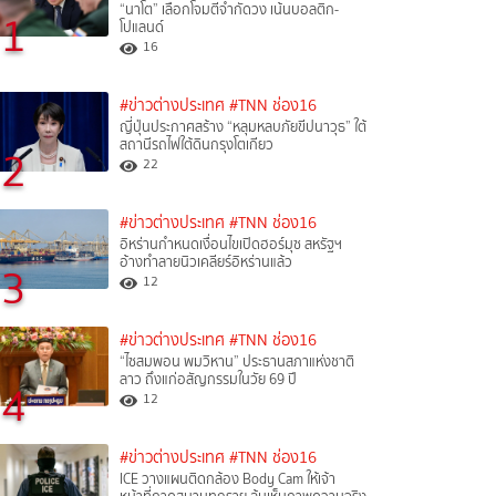
“นาโต” เลือกโจมตีจำกัดวง เน้นบอลติก-
1
โปแลนด์
16
#ข่าวต่างประเทศ
#TNN ช่อง16
ญี่ปุ่นประกาศสร้าง “หลุมหลบภัยขีปนาวุธ” ใต้
สถานีรถไฟใต้ดินกรุงโตเกียว
2
22
#ข่าวต่างประเทศ
#TNN ช่อง16
อิหร่านกำหนดเงื่อนไขเปิดฮอร์มุซ สหรัฐฯ
อ้างทำลายนิวเคลียร์อิหร่านแล้ว
3
12
#ข่าวต่างประเทศ
#TNN ช่อง16
“ไซสมพอน พมวิหาน” ประธานสภาแห่งชาติ
ลาว ถึงแก่อสัญกรรมในวัย 69 ปี
4
12
#ข่าวต่างประเทศ
#TNN ช่อง16
ICE วางแผนติดกล้อง Body Cam ให้เจ้า