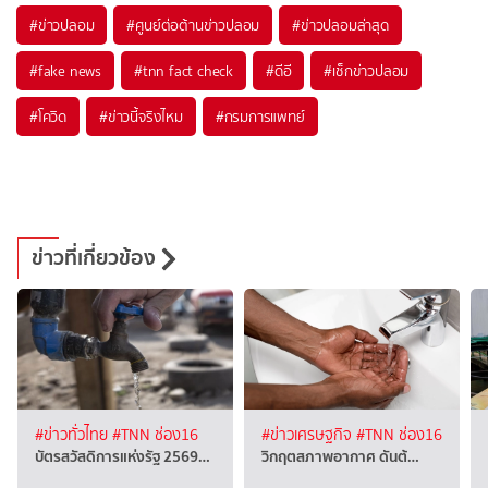
#
ข่าวปลอม
#
ศูนย์ต่อต้านข่าวปลอม
#
ข่าวปลอมล่าสุด
#
fake news
#
tnn fact check
#
ดีอี
#
เช็กข่าวปลอม
#
โควิด
#
ข่าวนี้จริงไหม
#
กรมการแพทย์
ข่าวที่เกี่ยวข้อง
#ข่าวทั่วไทย
#TNN ช่อง16
#ข่าวเศรษฐกิจ
#TNN ช่อง16
บัตรสวัสดิการแห่งรัฐ 2569…
วิกฤตสภาพอากาศ ดันต้…