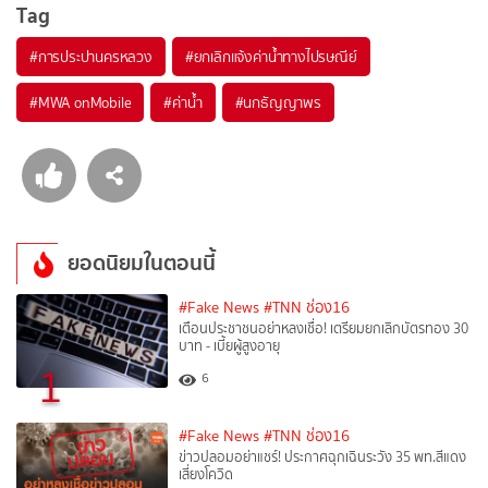
Tag
#
การประปานครหลวง
#
ยกเลิกแจ้งค่าน้ำทางไปรษณีย์
#
MWA onMobile
#
ค่าน้ำ
#
นกธัญญาพร
ยอดนิยมในตอนนี้
#Fake News
#TNN ช่อง16
เตือนประชาชนอย่าหลงเชื่อ! เตรียมยกเลิกบัตรทอง 30
บาท - เบี้ยผู้สูงอายุ
1
6
#Fake News
#TNN ช่อง16
ข่าวปลอมอย่าแชร์! ประกาศฉุกเฉินระวัง 35 พท.สีแดง
เสี่ยงโควิด