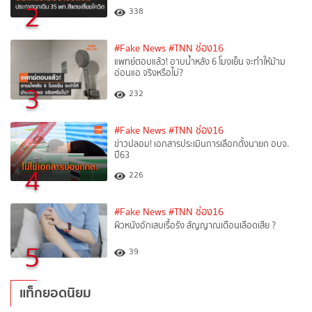
2
338
#Fake News
#TNN ช่อง16
แพทย์ตอบแล้ว! อาบน้ำหลัง 6 โมงเย็น จะทำให้ม้าม
อ่อนแอ จริงหรือไม่?
3
232
#Fake News
#TNN ช่อง16
ข่าวปลอม! เอกสารประเมินการเลือกตั้งนายก อบจ.
ปี63
4
226
#Fake News
#TNN ช่อง16
ผิวหนังอักเสบเรื้อรัง สัญญาณเตือนเลือดเสีย ?
5
39
แท็กยอดนิยม