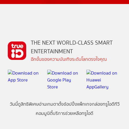
THE NEXT WORLD-CLASS SMART
ENTERTAINMENT
อีกขั้นของความบันเทิงระดับโลกตรงใจคุณ
วันนี้
ดู
สิทธิพิเศษ
อ่าน
เกม
ตาตั้ง
ช้อปปิ้ง
แพ็กเกจ
กล่องทรูไอดีทีวี
คอมมูนิตี้
บริการช่วยเหลือทรูไอดี