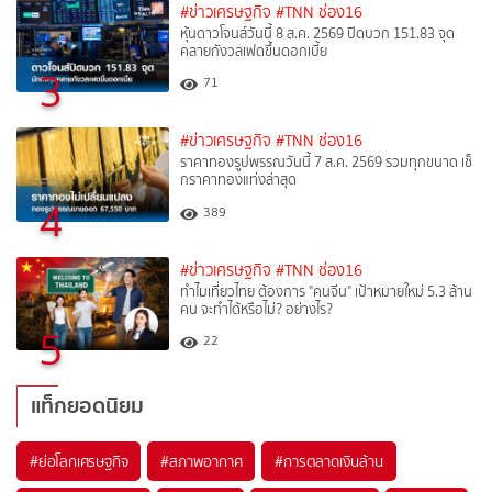
#ข่าวเศรษฐกิจ
#TNN ช่อง16
หุ้นดาวโจนส์วันนี้ 8 ส.ค. 2569 ปิดบวก 151.83 จุด
คลายกังวลเฟดขึ้นดอกเบี้ย
3
71
#ข่าวเศรษฐกิจ
#TNN ช่อง16
ราคาทองรูปพรรณวันนี้ 7 ส.ค. 2569 รวมทุกขนาด เช็
กราคาทองแท่งล่าสุด
4
389
#ข่าวเศรษฐกิจ
#TNN ช่อง16
ทำไมเที่ยวไทย ต้องการ "คนจีน" เป้าหมายใหม่ 5.3 ล้าน
คน จะทำได้หรือไม่? อย่างไร?
5
22
แท็กยอดนิยม
#
ย่อโลกเศรษฐกิจ
#
สภาพอากาศ
#
การตลาดเงินล้าน