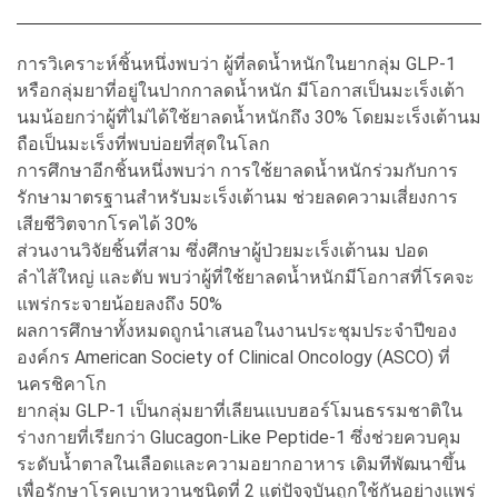
การวิเคราะห์ชิ้นหนึ่งพบว่า ผู้ที่ลดน้ำหนักในยากลุ่ม GLP-1
หรือกลุ่มยาที่อยู่ในปากกาลดน้ำหนัก มีโอกาสเป็นมะเร็งเต้า
นมน้อยกว่าผู้ที่ไม่ได้ใช้ยาลดน้ำหนักถึง 30% โดยมะเร็งเต้านม
ถือเป็นมะเร็งที่พบบ่อยที่สุดในโลก
การศึกษาอีกชิ้นหนึ่งพบว่า การใช้ยาลดน้ำหนักร่วมกับการ
รักษามาตรฐานสำหรับมะเร็งเต้านม ช่วยลดความเสี่ยงการ
เสียชีวิตจากโรคได้ 30%
ส่วนงานวิจัยชิ้นที่สาม ซึ่งศึกษาผู้ป่วยมะเร็งเต้านม ปอด
ลำไส้ใหญ่ และตับ พบว่าผู้ที่ใช้ยาลดน้ำหนักมีโอกาสที่โรคจะ
แพร่กระจายน้อยลงถึง 50%
ผลการศึกษาทั้งหมดถูกนำเสนอในงานประชุมประจำปีของ
องค์กร American Society of Clinical Oncology (ASCO) ที่
นครชิคาโก
ยากลุ่ม GLP-1 เป็นกลุ่มยาที่เลียนแบบฮอร์โมนธรรมชาติใน
ร่างกายที่เรียกว่า Glucagon-Like Peptide-1 ซึ่งช่วยควบคุม
ระดับน้ำตาลในเลือดและความอยากอาหาร เดิมทีพัฒนาขึ้น
เพื่อรักษาโรคเบาหวานชนิดที่ 2 แต่ปัจจุบันถูกใช้กันอย่างแพร่