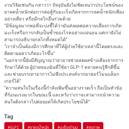
งานวิจัยเช่นกัน กล่าวว่า ปัจจุบันยังไม่ชัดเจนว่าประโยชน์ของ
ยาลดน้ำหนักต่อการต่อสู้กับมะเร็งเกิดจากการลดน้ำหนักเพียง
อย่างเดียว หรือมีกลไกอื่นร่วมด้วย
“มีข้อมูลมากพอที่จะบ่งชี้ได้ว่ามันส่งผลต่อความเสี่ยงการเกิด
มะเร็งหรือการกลับเป็นซ้ำของโรคอย่างแน่นอน แต่เรายังไม่
สามารถอธิบายกลไกทั้งหมดได้”
“เราจำเป็นต้องมีการศึกษาที่ให้ผู้ป่วยใช้ยาเหล่านี้โดยตรงและ
ติดตามผลว่าเกิดอะไรขึ้น”
“นอกจากนี้ยังมีสัญญาณว่ายาอาจช่วยลดผลข้างเคียงจากการ
รักษาได้ด้วย ผู้ป่วยของฉันที่ใช้ยา GLP-1 หลายคนรู้สึกดีขึ้น
และช่วยบรรเทาอาการไม่พึงประสงค์จากยาฮอร์โมนบล็อก
เกอร์ได้”
“ความสนใจในเรื่องนี้กำลังเพิ่มขึ้นอย่างรวดเร็ว ถือเป็นหัวข้อ
ที่ร้อนแรงมากในขณะนี้ และหวังว่าเราจะสามารถนำความ
สนใจดังกล่าวไปต่อยอดให้เกิดประโยชน์ได้”
Tag
#
GLP1
#
ยาลดน้ำหนัก
#
มะเร็งเต้านม
#
สุขภาพ