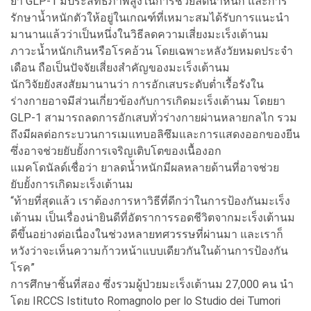
ยา GLP-1 มีประสิทธิภาพสูงในการช่วยลดน้ำหนัก และการ
รักษาน้ำหนักตัวให้อยู่ในเกณฑ์ที่เหมาะสมได้รับการแนะนำ
มานานแล้วว่าเป็นหนึ่งในวิธีลดความเสี่ยงมะเร็งเต้านม
ภาวะน้ำหนักเกินหรือโรคอ้วน โดยเฉพาะหลังวัยหมดประจำ
เดือน ถือเป็นปัจจัยเสี่ยงสำคัญของมะเร็งเต้านม
นักวิจัยยังสงสัยมานานว่า การอักเสบระดับต่ำเรื้อรังใน
ร่างกายอาจมีส่วนเกี่ยวข้องกับการเกิดมะเร็งเต้านม โดยยา
GLP-1 สามารถลดการอักเสบทั่วร่างกายผ่านหลายกลไก รวม
ถึงมีผลต่อกระบวนการเมแทบอลิซึมและการแสดงออกของยีน
ซึ่งอาจช่วยยับยั้งการเจริญเติบโตของเนื้องอก
แมคโดนัลด์เชื่อว่า ยาลดน้ำหนักมีผลหลายด้านที่อาจช่วย
ยับยั้งการเกิดมะเร็งเต้านม
“ท้ายที่สุดแล้ว เราต้องการหาวิธีที่ดีกว่าในการป้องกันมะเร็ง
เต้านม เป็นเรื่องน่ายินดีที่อัตราการรอดชีวิตจากมะเร็งเต้านม
ดีขึ้นอย่างต่อเนื่องในช่วงหลายทศวรรษที่ผ่านมา และเราก็
หวังว่าจะเห็นความก้าวหน้าแบบเดียวกันในด้านการป้องกัน
โรค”
การศึกษาชิ้นที่สอง ซึ่งรวมผู้ป่วยมะเร็งเต้านม 27,000 คน นำ
โดย IRCCS Istituto Romagnolo per lo Studio dei Tumori