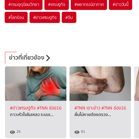
#
กรมอุตุนิยมวิทยา
#
เศรษฐกิจ
#
พยากรณ์อากาศ
#
ข่าววันนี้
#
โลกร้อน
#
ข่าวเศรษฐกิจ
#
จีน
ข่าวที่เกี่ยวข้อง
#ข่าวเศรษฐกิจ
#TNN ช่อง16
#TNN เจาะข่าว
#TNN ช่อง16
ภาวะหัวใจล้มเหลว ระบบเ…
ผื่นไม่หายต้องตรวจ…
26
81