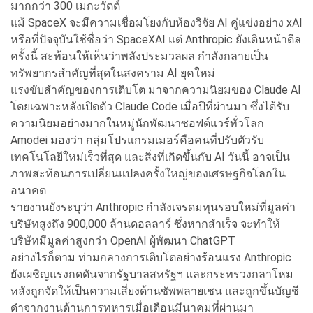
มากกว่า 300 เมกะวัตต์
แม้ SpaceX จะมีความเชื่อมโยงกับห้องวิจัย AI คู่แข่งอย่าง xAI
หรือที่ปัจจุบันใช้ชื่อว่า SpaceXAI แต่ Anthropic ยังเดินหน้าดีล
ครั้งนี้ สะท้อนให้เห็นว่าพลังประมวลผล กำลังกลายเป็น
ทรัพยากรสำคัญที่สุดในสงคราม AI ยุคใหม่
แรงขับสำคัญของการเติบโต มาจากความนิยมของ Claude AI
โดยเฉพาะหลังเปิดตัว Claude Code เมื่อปีที่ผ่านมา ซึ่งได้รับ
ความนิยมอย่างมากในหมู่นักพัฒนาซอฟต์แวร์ทั่วโลก
Amodei มองว่า กลุ่มโปรแกรมเมอร์คือคนที่ปรับตัวรับ
เทคโนโลยีใหม่เร็วที่สุด และสิ่งที่เกิดขึ้นกับ AI วันนี้ อาจเป็น
ภาพสะท้อนการเปลี่ยนแปลงครั้งใหญ่ของเศรษฐกิจโลกใน
อนาคต
รายงานยังระบุว่า Anthropic กำลังเจรดมทุนรอบใหม่ที่มูลค่า
บริษัทสูงถึง 900,000 ล้านดอลลาร์ ซึ่งหากสำเร็จ จะทำให้
บริษัทมีมูลค่าสูงกว่า OpenAI ผู้พัฒนา ChatGPT
อย่างไรก็ตาม ท่ามกลางการเติบโตอย่างร้อนแรง Anthropic
ยังเผชิญแรงกดดันจากรัฐบาลสหรัฐฯ และกระทรวงกลาโหม
หลังถูกจัดให้เป็นความเสี่ยงด้านซัพพลายเชน และถูกขึ้นบัญชี
ดำจากงานด้านการทหารเมื่อเดือนมีนาคมที่ผ่านมา