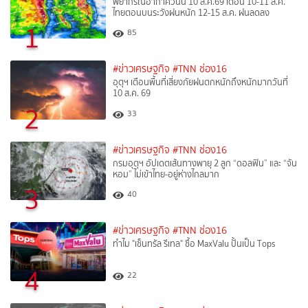
พยากรณ์อากาศวันนี้ 10 ส.ค.69 เตือน 10-11 ส.ค.
ไทยตอนบนระวังฝนหนัก 12-15 ส.ค. ฝนลดลง
1
85
#ข่าวเศรษฐกิจ
#TNN ช่อง16
อุตุฯ เตือนพื้นที่เสี่ยงภัยฝนตกหนักถึงหนักมากวันที่
10 ส.ค. 69
2
33
#ข่าวเศรษฐกิจ
#TNN ช่อง16
กรมอุตุฯ อัปเดตเส้นทางพายุ 2 ลูก “ดอลฟิน” และ “จัน
หอม” ไม่เข้าไทย-อยู่ห่างไกลมาก
3
40
#ข่าวเศรษฐกิจ
#TNN ช่อง16
ทำไม "เซ็นทรัล รีเทล" ซื้อ MaxValu ปั้นเป็น Tops
4
22