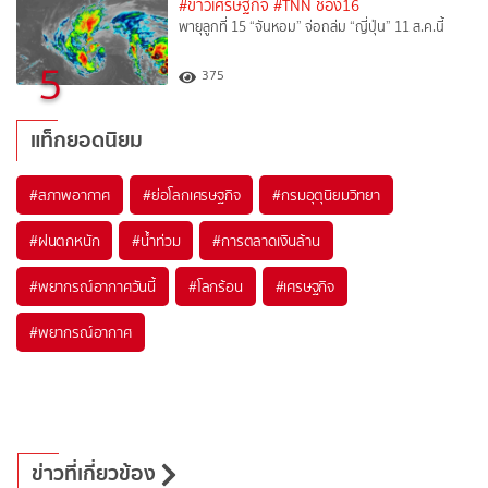
#ข่าวเศรษฐกิจ
#TNN ช่อง16
พายุลูกที่ 15 “จันหอม” จ่อถล่ม “ญี่ปุ่น” 11 ส.ค.นี้
5
375
แท็กยอดนิยม
#
สภาพอากาศ
#
ย่อโลกเศรษฐกิจ
#
กรมอุตุนิยมวิทยา
#
ฝนตกหนัก
#
น้ำท่วม
#
การตลาดเงินล้าน
#
พยากรณ์อากาศวันนี้
#
โลกร้อน
#
เศรษฐกิจ
#
พยากรณ์อากาศ
ข่าวที่เกี่ยวข้อง