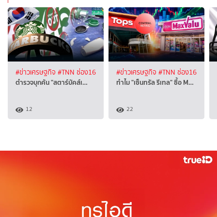
#ข่าวเศรษฐกิจ
#TNN ช่อง16
#ข่าวเศรษฐกิจ
#TNN ช่อง16
ตำรวจบุกค้น "สตาร์บัคส์เ…
ทำไม "เซ็นทรัล รีเทล" ซื้อ M…
12
22