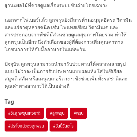
ฐานะผลไม้ที่ช่วยดูแลเรื่องระบบขับถ่ายโดยเฉพาะ
นอกจากไฟเบอร์แล้ว ลูกพรุนยังมีสารต้านอนุมูลอิสระ วิตามิน
และแร่ธาตุหลายชนิด เช่น โพแทสเซียม วิตามินเค และ
สารประกอบจากพืชที่มีส่วนช่วยดูแลสุขภาพโดยรวม ทำให้
ลูกพรุนเป็นอีกหนึ่งตัวเลือกของผู้ที่ต้องการเพิ่มคุณค่าทาง
โภชนาการให้กับมื้ออาหารในแต่ละวัน
ปัจจุบัน ลูกพรุนสามารถนำมารับประทานได้หลากหลายรูป
แบบ ไม่ว่าจะเป็นการรับประทานแบบผลแห้ง ใส่ในซีเรียล
สมูทตี สลัด หรือเมนูเบเกอรีต่าง ๆ ซึ่งช่วยเพิ่มทั้งรสชาติและ
คุณค่าทางอาหารได้เป็นอย่างดี
Tag
#
วันลูกพรุนแห่งชาติ
#
ลูกพรุน
#
พรุน
#
ประโยชน์ของลูกพรุน
#
วันนี้วันอะไร