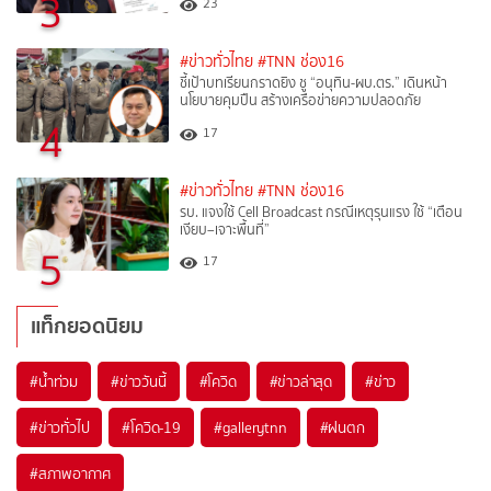
3
23
#ข่าวทั่วไทย
#TNN ช่อง16
ชี้เป้าบทเรียนกราดยิง ชู “อนุทิน-ผบ.ตร.” เดินหน้า
นโยบายคุมปืน สร้างเครือข่ายความปลอดภัย
4
17
#ข่าวทั่วไทย
#TNN ช่อง16
รบ. แจงใช้ Cell Broadcast กรณีเหตุรุนแรง ใช้ “เตือน
เงียบ–เจาะพื้นที่”
5
17
แท็กยอดนิยม
#
น้ำท่วม
#
ข่าววันนี้
#
โควิด
#
ข่าวล่าสุด
#
ข่าว
#
ข่าวทั่วไป
#
โควิด-19
#
gallerytnn
#
ฝนตก
#
สภาพอากาศ