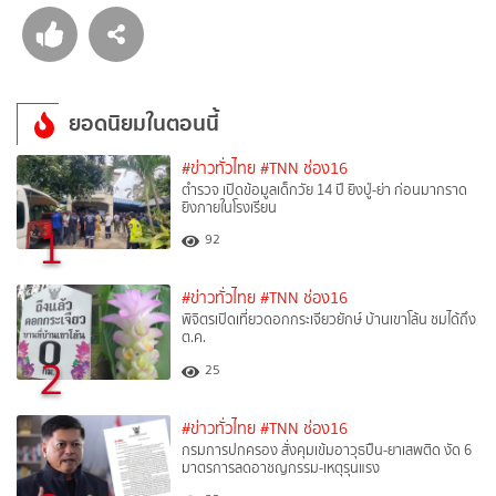
ยอดนิยมในตอนนี้
#ข่าวทั่วไทย
#TNN ช่อง16
ตำรวจ เปิดข้อมูลเด็กวัย 14 ปี ยิงปู่-ย่า ก่อนมากราด
ยิงภายในโรงเรียน
1
92
#ข่าวทั่วไทย
#TNN ช่อง16
พิจิตรเปิดเที่ยวดอกกระเจียวยักษ์ บ้านเขาโล้น ชมได้ถึง
ต.ค.
2
25
#ข่าวทั่วไทย
#TNN ช่อง16
กรมการปกครอง สั่งคุมเข้มอาวุธปืน-ยาเสพติด งัด 6
มาตรการลดอาชญกรรม-เหตุรุนแรง