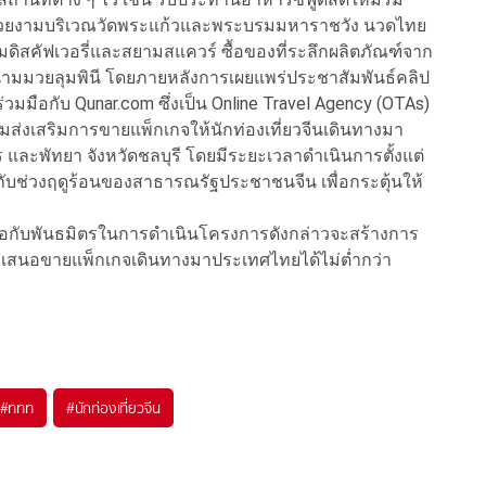
ความสวยงามบริเวณวัดพระแก้วและพระบรมมหาราชวัง นวดไทย
ามดิสคัฟเวอรี่และสยามสแควร์ ซื้อของที่ระลึกผลิตภัณฑ์จาก
สนามมวยลุมพินี โดยภายหลังการเผยแพร่ประชาสัมพันธ์คลิป
มมือกับ Qunar.com ซึ่งเป็น Online Travel Agency (OTAs)
รรมส่งเสริมการขายแพ็กเกจให้นักท่องเที่ยวจีนเดินทางมา
ละพัทยา จังหวัดชลบุรี โดยมีระยะเวลาดำเนินการตั้งแต่
รงกับช่วงฤดูร้อนของสาธารณรัฐประชาชนจีน เพื่อกระตุ้นให้
มือกับพันธมิตรในการดำเนินโครงการดังกล่าวจะสร้างการ
มารถเสนอขายแพ็กเกจเดินทางมาประเทศไทยได้ไม่ต่ำกว่า
#
ททท
#
นักท่องเที่ยวจีน