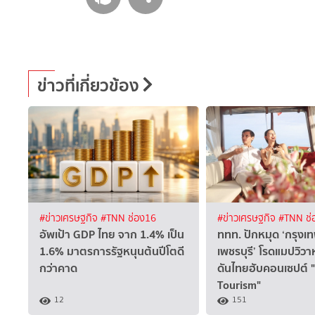
ข่าวที่เกี่ยวข้อง
#ข่าวเศรษฐกิจ
#TNN ช่อง16
#ข่าวเศรษฐกิจ
#TNN ช่
อัพเป้า GDP ไทย จาก 1.4% เป็น
ททท. ปักหมุด ‘กรุงเ
1.6% มาตรการรัฐหนุนต้นปีโตดี
เพชรบุรี’ โรดแมปวิวา
กว่าคาด
ดันไทยฮับคอนเซปต์
Tourism"
12
151