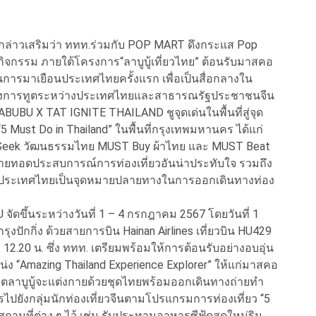
ทท.กล่าวเสริมว่า ททท.ร่วมกับ POP MART ดึงกระแส Pop
ิจกรรม ภายใต้โครงการ“ลาบูบู้เที่ยวไทย” ต้อนรับมาสคอ
นการมาเยือนประเทศไทยครั้งแรก เพื่อเป็นสื่อกลางใน
างการทูตระหว่างประเทศไทยและสาธารณรัฐประชาชนจีน
BU X TAT IGNITE THAILAND ชูจุดเด่นในพื้นที่สู่จุด
5 Must Do in Thailand” ในพื้นที่กรุงเทพมหานคร ได้แก่
 Seek วัฒนธรรมไทย MUST Buy ผ้าไทย และ MUST Beat
่ายทอดประสบการณ์การท่องเที่ยวอันน่าประทับใจ รวมถึง
ือกประเทศไทยเป็นจุดหมายปลายทางในการออกเดินทางท่อง
ดขึ้นระหว่างวันที่ 1 – 4 กรกฎาคม 2567 โดยวันที่ 1
ักกิ่ง ด้วยสายการบิน Hainan Airlines เที่ยวบิน HU429
.20 น. ซึ่ง ททท. เตรียมพร้อมให้การต้อนรับอย่างอบอุ่น
ง “Amazing Thailand Experience Explorer” ให้แก่มาสคอ
คอตลาบูบู้จะแต่งกายด้วยชุดไทยพร้อมออกเดินทางถ่ายทำ
รไปยังกลุ่มนักท่องเที่ยวจีนตามโปรแกรมการท่องเที่ยว “5
สถานที่ต่าง ๆ ไว้ เช่น รับประทานอาหารซีฟู้ดสดใหม่ริม