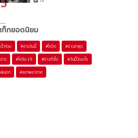
5
18
แท็กยอดนิยม
#
น้ำท่วม
#
ข่าววันนี้
#
โควิด
#
ข่าวล่าสุด
#
ข่าว
#
โควิด-19
#
ข่าวทั่วไป
#
วันนี้วันอะไร
#
ฝนตก
#
สภาพอากาศ