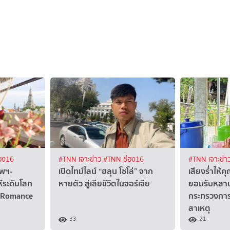
อง16
#TNN เจาะข่าว
#TNN ช่อง16
#TNN เจาะข่า
ทพฯ-
เปิดไทม์ไลน์ “ฮลุน โซโล่” จาก
เสียงร่ำไห้คุ
ห์ระดับโลก
หายตัว สู่เสียชีวิตในจอร์เจีย
ยอมรับหลานเส
 "Romance
กระทรวงการ
สาเหตุ
33
21