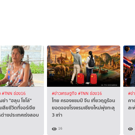
ว
#TNN ช่อง16
#ข่าวเศรษฐกิจ
#TNN ช่อง16
#ข่
ณย่า "ฮลุน โซโล่"
ไทย ครองแชมป์ จีน เที่ยวฤดูร้อน
คาด
ียชีวิตที่จอร์เจีย
ยอดจองโรงแรมเชียงใหม่พุ่งทะลุ
สะ
ต่างประเทศเร่งสอบ
3 เท่า
16