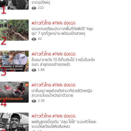
จากอุบัติเหตุ
1
222
#ข่าวทั่วไทย
#TNN ช่อง16
ขอนแก่นเตรียมประกาศพื้นที่ภัยพิบัติ "หลุม
ยุบ" 7 จุดที่ภูผาม่าน พร้อมเปิดสาเหตุ
2
42
#ข่าวทั่วไทย
#TNN ช่อง16
ชื่นชม! ยายวัย 70 ปีเก็บเงินได้ 3 หมื่นรีบแจ้ง
จนท. ล่าสุดเจอเจ้าของแล้ว
3
1.8K
#ข่าวทั่วไทย
#TNN ช่อง16
น่าชื่นชม! พลเมืองดีเล่านาทีช่วยชีวิตหญิง
สาวกระโดดน้ำหวังฆ่าตัวตาย
4
2.3K
#ข่าวทั่วไทย
#TNN ช่อง16
ผลชันสูตรเบื้องต้น “ฮลุน โซโล่” ระบบหัวใจและ
ระบบไหลเวียนโลหิตล้มเหลว