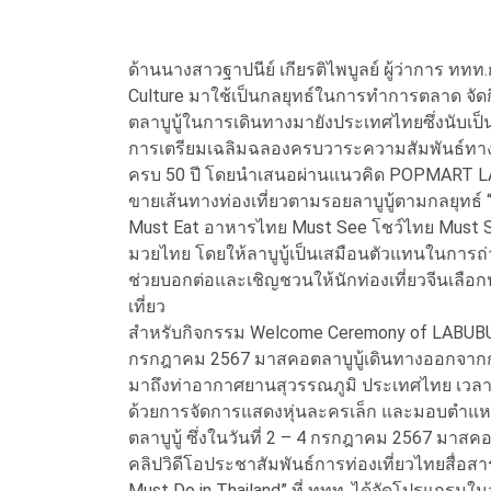
ด้านนางสาวฐาปนีย์ เกียรติไพบูลย์ ผู้ว่าการ ท
Culture มาใช้เป็นกลยุทธ์ในการทำการตลาด จัดก
ตลาบูบู้ในการเดินทางมายังประเทศไทยซึ่งนับเป็
การเตรียมเฉลิมฉลองครบวาระความสัมพันธ์ท
ครบ 50 ปี โดยนำเสนอผ่านแนวคิด POPMART LABU
ขายเส้นทางท่องเที่ยวตามรอยลาบูบู้ตามกลยุทธ์ “
Must Eat อาหารไทย Must See โชว์ไทย Must
มวยไทย โดยให้ลาบูบู้เป็นเสมือนตัวแทนในการถ
ช่วยบอกต่อและเชิญชวนให้นักท่องเที่ยวจีนเล
เที่ยว
สำหรับกิจกรรม Welcome Ceremony of LABUBU จั
กรกฎาคม 2567 มาสคอตลาบูบู้เดินทางออกจากกรุงป
มาถึงท่าอากาศยานสุวรรณภูมิ ประเทศไทย เวลา 12
ด้วยการจัดการแสดงหุ่นละครเล็ก และมอบตำแหน่
ตลาบูบู้ ซึ่งในวันที่ 2 – 4 กรกฎาคม 2567 มาส
คลิปวิดีโอประชาสัมพันธ์การท่องเที่ยวไทยสื่อสา
Must Do in Thailand” ที่ ททท. ได้จัดโปรแกรมใน