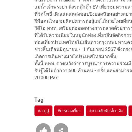
แม่น้ำเจ้าพระยา นั่งรถตุ๊กตุ๊ก EV เที่ยวชม
ที่วัดโพธิ์ เดินเล่นแหล่งชอปปิงยอดนิยมอย่างสย
ฝีมือคนไทย ชมศิลปะการต่อสู้แม่ไม้มวยไทยที่
วิดีโอ ททท. เตรียมต่อยอดทางการตลาดด้วยการร่ว
ที่ได้รับความนิยมในหมู่นักท่องเที่ยวจีนจัดกิจก
ท่องเที่ยวประเทศไทยในเส้นทางกรุงเทพมหานคร แ
ช่วงสิ้นเดือนมิถุนายน - 1 กันยายน 2567 ซึ่งต
เกิดการเดินทางมายังประเทศไทยมากขึ้น
ทั้งนี้ ททท. คาดหวังว่าการบูรณาการความร่วม
รับรู้ได้ไม่ต่ำกว่า 500 ล้านคน - ครั้ง และสา
20,000 Pax
Tag
#
ลาบูบู้
#
การท่องเที่ยว
#
ความสัมพันธ์ไทย-จีน