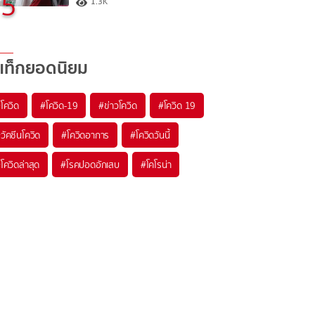
5
1.3K
แท็กยอดนิยม
#
โควิด
#
โควิด-19
#
ข่าวโควิด
#
โควิด 19
#
วัคซีนโควิด
#
โควิดอาการ
#
โควิดวันนี้
#
โควิดล่าสุด
#
โรคปอดอักเสบ
#
โคโรน่า