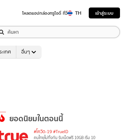
TH
เข้าสู่ระบบ
โหลดแอป
กล่องทรูไอดี ทีวี
ระเทศ
อื่นๆ
ยอดนิยมในตอนนี้
#โควิด-19
#TrueID
คนไทยไม่ทิ้งกัน รับเน็ตฟรี 10GB เริ่ม 10