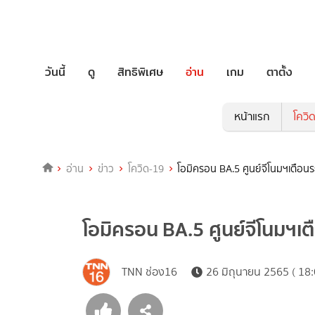
วันนี้
ดู
สิทธิพิเศษ
อ่าน
เกม
ตาตั้ง
หน้าแรก
โควิ
อ่าน
ข่าว
โควิด-19
โอมิครอน BA.5 ศูนย์จีโนมฯเตือนระว
โอมิครอน BA.5 ศูนย์จีโนมฯเตื
TNN ช่อง16
26 มิถุนายน 2565 ( 18: