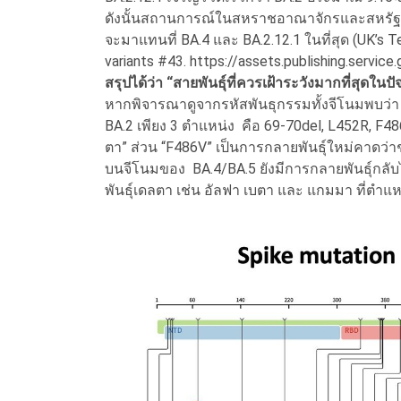
ดังนั้นสถานการณ์ในสหราชอาณาจักรและสหรัฐอเมร
จะมาแทนที่ BA.4 และ BA.2.12.1 ในที่สุด (UK’s 
variants #43. https://assets.publishing.service.go
สรุปได้ว่า “สายพันธุ์ที่ควรเฝ้าระวังมากที่สุดใ
หากพิจารณาดูจากรหัสพันธุกรรมทั้งจีโนมพบว่า
BA.2 เพียง 3 ตำแหน่ง คือ 69-70del, L452R, F4
ตา” ส่วน “F486V” เป็นการกลายพันธุ์ใหม่คาดว
บนจีโนมของ BA.4/BA.5 ยังมีการกลายพันธุ์กลับไ
พันธุ์เดลตา เช่น อัลฟา เบตา และ แกมมา ที่ตำแ