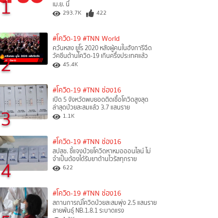
1
เม.ย. นี้
293.7K
422
#โควิด-19
#TNN World
ควันหลง ยูโร 2020 หลังผู้คนในฮังการีฉีด
2
วัคซีนต้านโควิด-19 เกินครึ่งประเทศแล้ว
45.4K
#โควิด-19
#TNN ช่อง16
เปิด 5 จังหวัดพบยอดติดเชื้อโควิดสูงสุด
ล่าสุดป่วยสะสมแล้ว 3.7 แสนราย
3
1.1K
#โควิด-19
#TNN ช่อง16
สปสช. ชี้แจงป่วยโควิดหาหมอออนไลน์ ไม่
จำเป็นต้องได้รับยาต้านไวรัสทุกราย
4
622
#โควิด-19
#TNN ช่อง16
สถานการณ์โควิดป่วยสะสมพุ่ง 2.5 แสนราย
สายพันธุ์ NB.1.8.1 ระบาดแรง