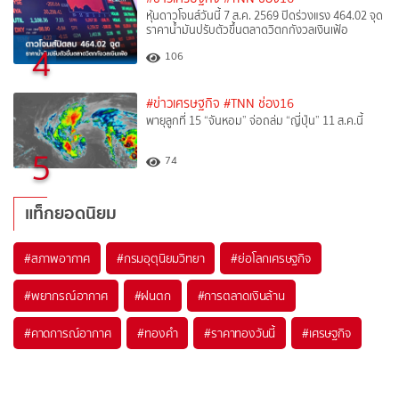
หุ้นดาวโจนส์วันนี้ 7 ส.ค. 2569 ปิดร่วงแรง 464.02 จุด
ราคาน้ำมันปรับตัวขึ้นตลาดวิตกกังวลเงินเฟ้อ
4
106
#ข่าวเศรษฐกิจ
#TNN ช่อง16
พายุลูกที่ 15 “จันหอม” จ่อถล่ม “ญี่ปุ่น” 11 ส.ค.นี้
5
74
แท็กยอดนิยม
#
สภาพอากาศ
#
กรมอุตุนิยมวิทยา
#
ย่อโลกเศรษฐกิจ
#
พยากรณ์อากาศ
#
ฝนตก
#
การตลาดเงินล้าน
#
คาดการณ์อากาศ
#
ทองคำ
#
ราคาทองวันนี้
#
เศรษฐกิจ