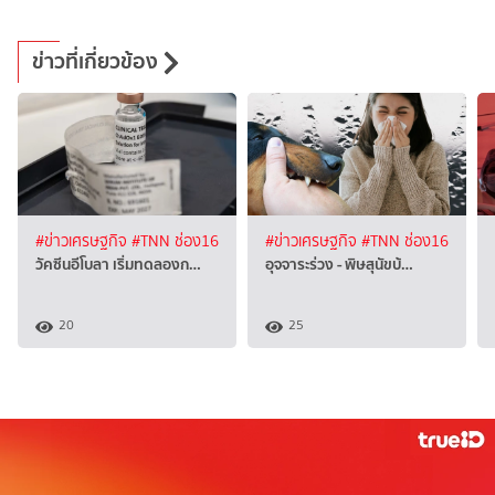
ข่าวที่เกี่ยวข้อง
#ข่าวเศรษฐกิจ
#TNN ช่อง16
#ข่าวเศรษฐกิจ
#TNN ช่อง16
วัคซีนอีโบลา เริ่มทดลองก…
อุจจาระร่วง - พิษสุนัขบ้…
20
25