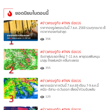
ยอดนิยมในตอนนี้
#ข่าวเศรษฐกิจ
#TNN ช่อง16
ราคาทองรูปพรรณวันนี้ 7 ส.ค. 2569 รวมทุกขนาด เช็
กราคาทองแท่งล่าสุด
1
356
#ข่าวเศรษฐกิจ
#TNN ช่อง16
จับตาฝนระลอกใหญ่ 7–11 ส.ค. พายุดอลฟินหนุน
มรสุม ไทยฝนหนัก-คลื่นทะเลแรง
2
355
#ข่าวเศรษฐกิจ
#TNN ช่อง16
พยากรณ์อากาศวันนี้ 7 ส.ค.69 เตือน 7-9 ส.ค.นี้
เหนือ–อีสาน–ตะวันออก เสี่ยงน้ำท่วมฉับพลัน
3
120
#ข่าวเศรษฐกิจ
#TNN ช่อง16