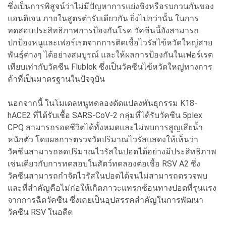
ซึ่งเป็นการพิสูจน์ว่าไม่มีปัญหาการแย่งชิงหรือรบกวนกันของ
แอนติเจน ภายในสูตรตำรับเดียวกัน ยิ่งไปกว่านั้น ในการ
ทดสอบประสิทธิภาพการป้องกันโรค วัคซีนนี้ยังสามารถ
ปกป้องหนูและเฟอร์เรตจากการติดเชื้อไวรัสไข้หวัดใหญ่สาย
พันธุ์ต่างๆ ได้อย่างสมบูรณ์ และให้ผลการป้องกันในเฟอร์เรต
เทียบเท่ากับวัคซีน Flublok ซึ่งเป็นวัคซีนไข้หวัดใหญ่ทางการ
ค้าที่เป็นมาตรฐานในปัจจุบัน
นอกจากนี้ ในโมเดลหนูทดลองดัดแปลงพันธุกรรม K18-
hACE2 ที่ได้รับเชื้อ SARS-CoV-2 กลุ่มที่ได้รับวัคซีน 5plex
CPQ สามารถรอดชีวิตได้ทั้งหมดและไม่พบการสูญเสียน้ำ
หนักตัว โดยผลการตรวจวัดปริมาณไวรัสแสดงให้เห็นว่า
วัคซีนสามารถลดปริมาณไวรัสในปอดได้อย่างมีประสิทธิภาพ
เช่นเดียวกับการทดสอบในสัตว์ทดลองต่อเชื้อ RSV A2 ซึ่ง
วัคซีนสามารถกำจัดไวรัสในปอดได้จนไม่สามารถตรวจพบ
และที่สำคัญคือไม่ก่อให้เกิดภาวะแทรกซ้อนทางปอดที่รุนแรง
จากการฉีดวัคซีน ซึ่งเคยเป็นอุปสรรคสำคัญในการพัฒนา
วัคซีน RSV ในอดีต