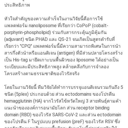
ประสิทธิภาพ
หัวใจสำคัญของความสำเร็จในงานวิจัยนี้คือการใช้
แพลตฟอร์ม nanoliposome ที่เรียกว่า CoPoP (cobalt-
porphyrin-phospholipid) ร่วมกับสารกระตุ้นภูมิคุ้มกัน
(adjuvant) ชนิด PHAD และ QS-21 จนเกิดเป็นสูตรตำรับที่
เรียกว่า "CPQ" แพลตฟอร์มนี้มีความสามารถพิเศษในการนำ
สารกึ่งตัวนำหรือแอนติเจน (antigen) ที่มีส่วนปลายโครงสร้าง
เป็น His-tag มายึดเกาะบนพื้นผิวของ liposome ได้อย่างเป็น
ระเบียบและมีประสิทธิภาพสูง คล้ายคลึงกับการจำลอง
โครงสร้างตามธรรมชาติของไวรัสจริง
โดยในงานวิจัยนี้ ทีมวิจัยได้ทำการบรรจุแอนติเจนรวมกันถึง 5
ชนิด (5plex) ประกอบด้วย ส่วน ectodomains ของโปรตีน
hemagglutinin (HA) จากไวรัสไข้หวัดใหญ่ 3 สายพันธุ์ตามคำ
แนะนำขององค์การอนามัยโลก ส่วน receptor binding
domain (RBD) ของไวรัส SARS-CoV-2 และส่วน ectodomain
ของโปรตีน F ในรูปแบบ prefusion (preF) ของไวรัส RSV ซึ่ง