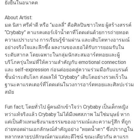
ยั่งยืนในอนาคต
About Artist:
มด นิสา ศรีคำดี หรือ “มอลลี่” คือศิลปินชาวไทย ผู้สร้างสรรค์
“Crybaby” คาแรคเตอร์เจ้าน้ำตาที่โดดเด่นด้วยการถ่ายทอด
ความเปราะบาง การเรียนรู้ข้ามผ่าน และเติบโตทางอารมณ์
อย่างจริงใจและลึกซึ้ง ผลงานของเธอได้รับการยอมรับใน
ระดับสากล โดยเฉพาะในกลุ่มนักสะสมอาร์ตทอยและผู้
บริโภครุ่นใหม่ที่ให้ความสำคัญกับ emotional connection
และ self-expression ก่อนต่อยอดสู่ความร่วมมือกับแบรนด์
ชั้นนำระดับโลก ส่งผลให้ “Crybaby” เติบโตอย่างรวดเร็วใน
ฐานะคาแรคเตอร์ที่โดดเด่นในวงการอาร์ตทอยและศิลปะร่วม
สมัย
Fun fact; โดยทั่วไป ผู้คนมักเข้าใจว่า Crybaby เป็นเด็กหญิง
ทว่าแท้จริงแล้ว Crybaby ไม่ได้มีเพศสภาพ ไม่ใช่มนุษย์ หาก
แต่เป็นตัวแทนเชิงนามธรรมของอารมณ์และความรู้สึก ที่ถูก
ถ่ายทอดผ่านเอกลักษณ์สำคัญอย่าง “หยดน้ำตา” ซึ่งปรากฏใน
หลากหลายรูปลักษณ์ตามแต่ละดีไซน์ ขณะเดียวกัน คาแรก