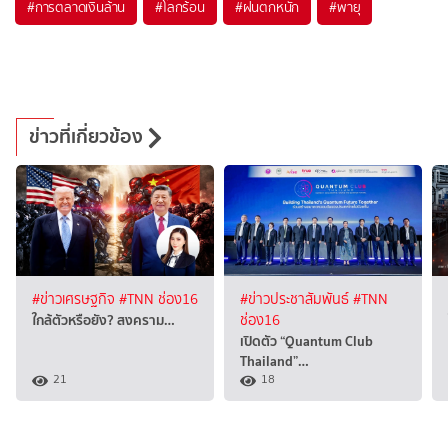
#
การตลาดเงินล้าน
#
โลกร้อน
#
ฝนตกหนัก
#
พายุ
ข่าวที่เกี่ยวข้อง
#ข่าวเศรษฐกิจ
#TNN ช่อง16
#ข่าวประชาสัมพันธ์
#TNN
ใกล้ตัวหรือยัง? สงคราม…
ช่อง16
เปิดตัว “Quantum Club
Thailand”…
21
18