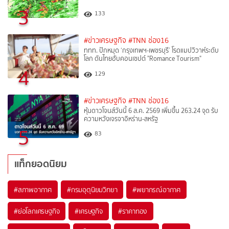
3
133
#ข่าวเศรษฐกิจ
#TNN ช่อง16
ททท. ปักหมุด ‘กรุงเทพฯ-เพชรบุรี’ โรดแมปวิวาห์ระดับ
โลก ดันไทยฮับคอนเซปต์ "Romance Tourism"
4
129
#ข่าวเศรษฐกิจ
#TNN ช่อง16
หุ้นดาวโจนส์วันนี้ 6 ส.ค. 2569 เพิ่มขึ้น 263.24 จุด รับ
ความหวังเจรจาอิหร่าน-สหรัฐ
5
83
แท็กยอดนิยม
#
สภาพอากาศ
#
กรมอุตุนิยมวิทยา
#
พยากรณ์อากาศ
#
ย่อโลกเศรษฐกิจ
#
เศรษฐกิจ
#
ราคาทอง