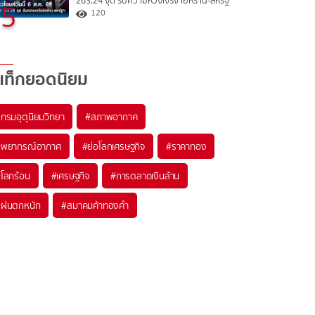
263.24 จุด รับความหวังเจรจาอิหร่าน-สหรัฐ
5
120
แท็กยอดนิยม
#
กรมอุตุนิยมวิทยา
#
สภาพอากาศ
#
พยากรณ์อากาศ
#
ย่อโลกเศรษฐกิจ
#
ราคาทอง
#
โลกร้อน
#
เศรษฐกิจ
#
การตลาดเงินล้าน
#
ฝนตกหนัก
#
สมาคมค้าทองคำ