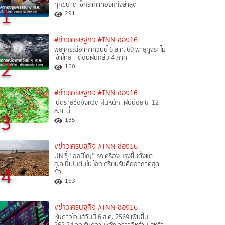
ทุกขนาด เช็กราคาทองแท่งล่าสุด
1
291
#ข่าวเศรษฐกิจ
#TNN ช่อง16
พยากรณ์อากาศวันนี้ 6 ส.ค. 69 พายุคูจิระ ไม่
เข้าไทย - เตือนฝนถล่ม 4 ภาค
2
160
#ข่าวเศรษฐกิจ
#TNN ช่อง16
เปิดรายชื่อจังหวัด ฝนหนัก–ฝนน้อย 6–12
ส.ค. นี้
3
135
#ข่าวเศรษฐกิจ
#TNN ช่อง16
UN ชี้ "เอลนีโญ" เร่งเครื่อง แรงขึ้นตั้งแต่
ส.ค.นี้เป็นต้นไป โลกเตรียมรับศึกอากาศสุด
4
ขั้ว!
153
#ข่าวเศรษฐกิจ
#TNN ช่อง16
หุ้นดาวโจนส์วันนี้ 6 ส.ค. 2569 เพิ่มขึ้น