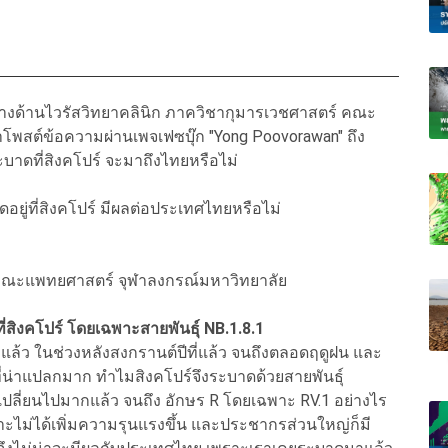
ทางด้านไวรัสวิทยาคลินิก ภาควิชากุมารเวชศาสตร์ คณะ
พสต์ข้อความผ่านเพจเฟซบุ๊ก "Yong Poovorawan" ถึง
บาดที่สิงคโปร์ จะมาถึงไทยหรือไม่
อยู่ที่สิงคโปร์ มีผลต่อประเทศไทยหรือไม่
ก คณะแพทยศาสตร์ จุฬาลงกรณ์มหาวิทยาลัย
่สิงคโปร์ โดยเฉพาะสายพันธุ์ NB.1.8.1
่แล้ว ในช่วงหลังสงกรานต์ปีที่แล้ว จนถึงตลอดฤดูฝน และ
งที่น่าแปลกมาก ทำไมสิงคโปร์จึงระบาดด้วยสายพันธุ์
รเปลี่ยนไปมากแล้ว จนถึง อักษร R โดยเฉพาะ RV.1 อย่างไร
ะไม่ได้เพิ่มความรุนแรงขึ้น และประชากรส่วนใหญ่ก็มี