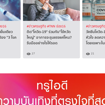
อง16
#ข่าวเศรษฐกิจ
#TNN ช่อง16
#ข่าวเศรษฐกิ
เข็มเดียว
ติด"โควิด-19" ร่วมกับ"ไข้หวัด
วัคซีนโควิด-
ป้อง "3 โรค
ใหญ่" อาการจะรุนแรงแค่ไหน?
หัวใจ ลดควา
รับมืออย่างไรให้รอด
โดยเฉพาะในผ
27
21