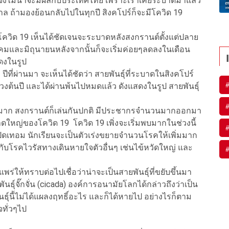
งคโปร์จึงไม่น่าจะมีผลกับประเทศไทย เพราะเราเคยระบาดมาแล้ว
ถ้ามองย้อนกลับไปในทุกปี สิงคโปร์ก็จะมีโควิด 19
วิด 19 เห็นได้ชัดเจนจะระบาดหลังสงกรานต์ตั้งแต่ปลาย
มและมิถุนายนหลังจากนั้นก็จะเริ่มค่อยๆลดลงในเดือน
ดงในรูป
ีที่ผ่านมา จะเห็นได้ชัดว่า สายพันธุ์ที่ระบาดในสิงคโปร์
ช่วงต้นปี และได้ผ่านพ้นไปหมดแล้ว ดังแสดงในรูป สายพันธุ์
่ร้อนมาก สงกรานต์ก็เล่นกันปกติ มีประชากรจำนวนมากออกมา
ดใหญ่ของโควิด 19 โควิด 19 เพิ่งจะเริ่มพบมากในช่วงนี้
ิดเทอม นักเรียนจะเป็นตัวเร่งขยายจำนวนโรคให้เพิ่มมาก
มกับโรคไวรัสทางเดินหายใจตัวอื่นๆ เช่นไข้หวัดใหญ่ และ
ร่ให้ทราบต่อไปเชื่อว่าน่าจะเป็นสายพันธุ์ที่ขยับขึ้นมา
นธุ์จั๊กจั่น (cicada) องค์การอนามัยโลกได้กล่าวถึงว่าเป็น
พันธุ์นี้ไม่ได้แผลงฤทธิ์อะไร และก็ได้หายไป อย่างไรก็ตาม
ทั่วๆไป