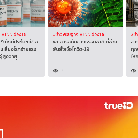
จ
#TNN ช่อง16
#ข่าวเศรษฐกิจ
#TNN ช่อง16
#ข่
19 ยังมีประโยชน์ต่อ
พบสารสกัดจากธรรมชาติ ที่ช่วย
ข่า
มเสี่ยงโรคร้ายแรง
ยับยั้งเชื้อโควิด-19
ทุก
ู้สูงอายุ
ให
38