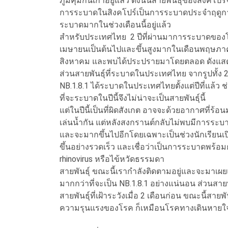
ภูมิคุ้มกันเก่าอยู่แล้ว ดังนั้นสายพันธุ์ของสิ
การระบาดในสิงคโปร์เป็นการระบาดประจำฤดูกาล 
ระบาดมากในช่วงเดือนนี้อยู่แล้ว
สำหรับประเทศไทย 2 ปีที่ผ่านมาการระบาดของโค
เมษายนเป็นต้นไปและขึ้นสูงมากในเดือนพฤษภาค
สิงหาคม และพบได้ประปรายมาโดยตลอด ดังแส
ส่วนสายพันธุ์ที่ระบาดในประเทศไทย จากรูปทั้ง 2 ป
NB.1.8.1 ได้ระบาดในประเทศไทยตั้งแต่ปีที่แล้ว 
ที่จะระบาดในปีนี้จึงไม่น่าจะเป็นสายพันธุ์นี้
แต่ในปีนี้เป็นที่ผิดสังเกต อาจจะด้วยอากาศที
เล่นน้ำกัน แต่หลังสงกรานต์กลับไม่พบมีการระบา
และจะมากขึ้นไปอีกโดยเฉพาะเป็นช่วงนักเรียนเป
ขึ้นอย่างรวดเร็ว และเชื่อว่าเป็นการระบาดพร้อ
rhinovirus หรือไข้หวัดธรรมดา
สายพันธุ์ ขณะนี้เรากำลังติดตามอยู่และจะมาเผยแพ
มากกว่าที่จะเป็น NB.1.8.1 อย่างแน่นอน ส่วนสายพั
สายพันธุ์ที่เฝ้าระวังเมื่อ 2 เดือนก่อน ขณะนี้สาย
ความรุนแรงของโรค ก็เหมือนโรคทางเดินหายใจ