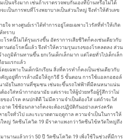
มเป็นจริงมาก เช่นถ้าเราตรวจพบกันเองที่บ้านหรือไม่ได้
้งจะเป็นการพบที่โรงพยาบาลเป็นส่วนใหญ่ จึงทำให้ตัวเลข
จ ทางศูนย์เราได้ทำการอยู่โดยเฉพาะไวรัสที่ทำให้เกิด
ห้ทราบ
คนี้ไม่ได้รุนแรงขึ้น อัตราการเสียชีวิตก็คงเช่นเดียวกับ
านทานต่อโรคนี้แล้ว จึงทำให้ความรุนแรงของโรคลดลง ส่วน
งภูมิต้านทานขึ้น ยกเว้นเด็กเล็กมาก แต่โดยทั่วไปเด็กเล็ก
 เดือนแรกแล้ว
เฉพาะในเด็กนักเรียน สิ่งที่ควรทำก็คงเป็นเช่นเดียวกับ
อยู่ที่การล้างมือให้ถูกวิธี 5 ขั้นตอน การใช้แอลกอฮอล์
นามัยในสถานที่ชุมชน เช่นจะขึ้นรถไฟฟ้าที่มีคนหนาแน่น
งใส่หน้ากากอนามัย แต่เราจะให้ผู้ป่วยหรือผู้รู้สึกว่าไม่
องโรค คนปกติดี ไม่มีความจำเป็นต้องใส่ แต่ถ้าจะใส่
สะอาด ใช้ช้อนกลางก็คงจะต้องปฏิบัติกันอย่างเคร่งครัด
นหายใจทั่วไป และระบาดตามฤดูกาล ความจำเป็นในการให้
ัดใหญ่ วัคซีนโควิด 19 มีราคาแพงกว่าวัคซีนไข้หวัดใหญ่ถึง
มานานแล้วกว่า 50 ปี วัคซีนโควิด 19 เพิ่งใช้ในช่วงที่มีการ