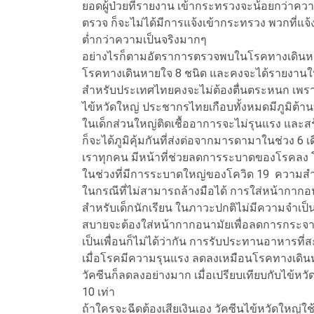
ยอดผู้ป่วยที่รายงาน เข้ากระทรวงจะน้อยกว่าควา
ตรวจ ก็จะไม่ได้มีการแจ้งเข้ากระทรวง พวกที่แจ
ต่ำกว่าความเป็นจริงมากๆ
อย่างไรก็ตามอัตราการตรวจพบในโรคทางเดินหายใ
โรคทางเดินหายใจ 8 ชนิด และคงจะได้รายงานใ
สำหรับประเทศไทยคงจะไม่ต้องตื่นตระหนก เพราะโร
ไข้หวัดใหญ่ ประชากรไทยเกือบทั้งหมดมีภูมิต้
ในเด็กส่วนใหญ่ติดเชื้ออาการจะไม่รุนแรง และสร้า
ก็จะได้ภูมิคุ้มกันที่ส่งต่อจากมารดามาในช่วง 6
เราทุกคน มีหน้าที่ช่วยลดการระบาดของโรคลง โดย
ในช่วงที่มีการระบาดใหญ่ของโควิด 19 ความสำคัญ
ในกรณีที่ไม่สามารถล้างมือได้ การใส่หน้ากากอ
สำหรับเด็กนักเรียน ในภาวะปกติไม่มีความจำเป็นต้อ
สบายจะต้องใส่หน้ากากอนามัยเพื่อลดการกระจายข
เป็นเพื่อนก็ไม่ได้ว่ากัน การรับประทานอาหารที่
เมื่อโรคมีความรุนแรง ลดลงเหมือนโรคทางเดิ
วัคซีนก็ลดลงอย่างมาก เมื่อเปรียบเทียบกับไข้หว
10 เท่า
ถ้าใครจะฉีดต้องเสียเงินเอง วัคซีนไข้หวัดใหญ่ใช้