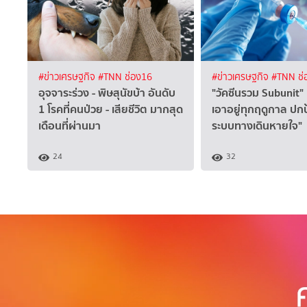
#ข่าวเศรษฐกิจ
#TNN ช่อง16
#ข่าวเศรษฐกิจ
#TNN ช่
อุจจาระร่วง - พิษสุนัขบ้า อันดับ
"วัคซีนรวม Subunit" 
1 โรคที่คนป่วย - เสียชีวิต มากสุด
เอาอยู่ทุกฤดูกาล ปก
เดือนที่ผ่านมา
ระบบทางเดินหายใจ"
24
32