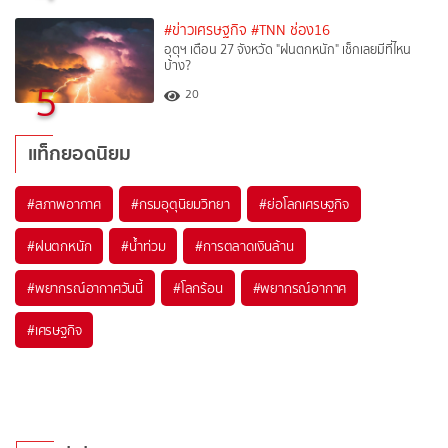
#ข่าวเศรษฐกิจ
#TNN ช่อง16
อุตุฯ เตือน 27 จังหวัด "ฝนตกหนัก" เช็กเลยมีที่ไหน
บ้าง?
5
20
แท็กยอดนิยม
#
สภาพอากาศ
#
กรมอุตุนิยมวิทยา
#
ย่อโลกเศรษฐกิจ
#
ฝนตกหนัก
#
น้ำท่วม
#
การตลาดเงินล้าน
#
พยากรณ์อากาศวันนี้
#
โลกร้อน
#
พยากรณ์อากาศ
#
เศรษฐกิจ