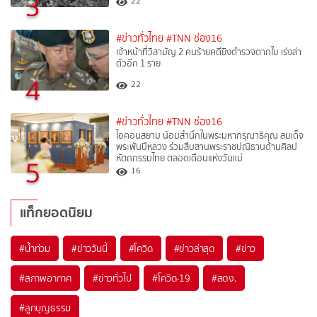
3
22
#ข่าวทั่วไทย
#TNN ช่อง16
เจ้าหน้าที่วิสามัญ 2 คนร้ายคดียิงตำรวจตากใบ เร่งล่า
ตัวอีก 1 ราย
4
22
#ข่าวทั่วไทย
#TNN ช่อง16
ไอคอนสยาม น้อมสำนึกในพระมหากรุณาธิคุณ สมเด็จ
พระพันปีหลวง ร่วมสืบสานพระราชปณิธานด้านศิลป
หัตถกรรมไทย ตลอดเดือนแห่งวันแม่
5
16
แท็กยอดนิยม
#
น้ำท่วม
#
ข่าววันนี้
#
โควิด
#
ข่าวล่าสุด
#
ข่าว
#
สภาพอากาศ
#
ข่าวทั่วไป
#
โควิด-19
#
สตง.
#
ลูกบุญธรรม