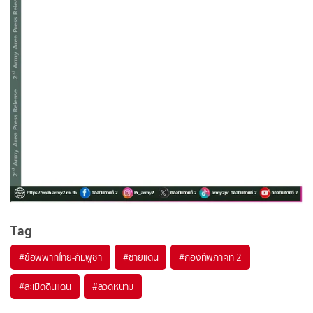
Tag
#
ข้อพิพาทไทย-กัมพูชา
#
ชายแดน
#
กองทัพภาคที่ 2
#
ละเมิดดินแดน
#
ลวดหนาม