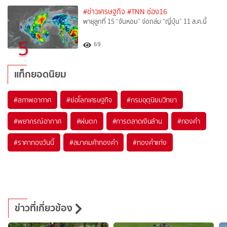
#ข่าวเศรษฐกิจ
#TNN ช่อง16
พายุลูกที่ 15 “จันหอม” จ่อถล่ม “ญี่ปุ่น” 11 ส.ค.นี้
5
69
แท็กยอดนิยม
#
สภาพอากาศ
#
ย่อโลกเศรษฐกิจ
#
กรมอุตุนิยมวิทยา
#
พยากรณ์อากาศ
#
ฝนตก
#
การตลาดเงินล้าน
#
ทองคำ
#
ราคาทองวันนี้
#
สมาคมค้าทองคำ
#
ทองคำแท่ง
ข่าวที่เกี่ยวข้อง