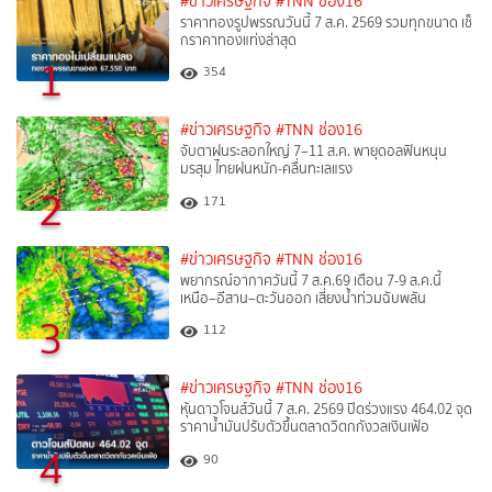
#ข่าวเศรษฐกิจ
#TNN ช่อง16
ราคาทองรูปพรรณวันนี้ 7 ส.ค. 2569 รวมทุกขนาด เช็
กราคาทองแท่งล่าสุด
1
354
#ข่าวเศรษฐกิจ
#TNN ช่อง16
จับตาฝนระลอกใหญ่ 7–11 ส.ค. พายุดอลฟินหนุน
มรสุม ไทยฝนหนัก-คลื่นทะเลแรง
2
171
#ข่าวเศรษฐกิจ
#TNN ช่อง16
พยากรณ์อากาศวันนี้ 7 ส.ค.69 เตือน 7-9 ส.ค.นี้
เหนือ–อีสาน–ตะวันออก เสี่ยงน้ำท่วมฉับพลัน
3
112
#ข่าวเศรษฐกิจ
#TNN ช่อง16
หุ้นดาวโจนส์วันนี้ 7 ส.ค. 2569 ปิดร่วงแรง 464.02 จุด
ราคาน้ำมันปรับตัวขึ้นตลาดวิตกกังวลเงินเฟ้อ
4
90