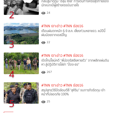
กลับสู่มาตุภูมิ "ฮลุน โซโล่" การเดินทางครั้งสุดท้ายของ
นักแบกเป้ผู้สร้างแรงบันดาลใจ
2
24
#TNN เจาะข่าว
#TNN ช่อง16
เตือนฝนตกหนัก 6-9 ส.ค. เสี่ยงท่วมหลายจว. แม้ปีนี้
ฝนน้อยจากเอลนีโญ
3
22
#TNN เจาะข่าว
#TNN ช่อง16
เปิดไทม์ไลน์คดี “พี่น้องรัสเซียหายตัว” จากพลิกแผ่นดิน
หา สู่ปฏิบัติการไล่ล่า "ป๋อง-ธง"
4
267
#TNN เจาะข่าว
#TNN ช่อง16
สรุปยุทธวิธีปิดล้อมตีสี่ "สุคิริน" จบภารกิจรัดกุม เจ้า
หน้าที่ปลอดภัย 100%
5
25