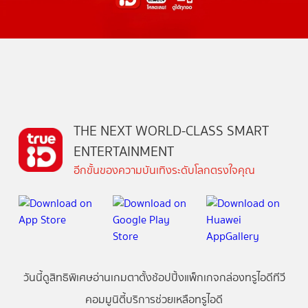
THE NEXT WORLD-CLASS SMART
ENTERTAINMENT
อีกขั้นของความบันเทิงระดับโลกตรงใจคุณ
วันนี้
ดู
สิทธิพิเศษ
อ่าน
เกม
ตาตั้ง
ช้อปปิ้ง
แพ็กเกจ
กล่องทรูไอดีทีวี
คอมมูนิตี้
บริการช่วยเหลือทรูไอดี