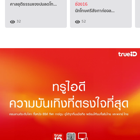
ศาลยุติธรรมแจงปมลดโท…
ช่อง16
นักโทษศรีลังกาก่อจล…
32
52