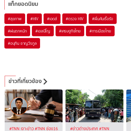
แท็กยอดนิยม
#
สุขภาพ
#
HIV
#
เอดส์
#
ตรวจ HIV
#
ผื่นคันเรื้อรัง
#
ฝนตกหนัก
#
เอลนีโญ
#
เศรษฐกิจไทย
#
การเมืองไทย
#
อนุทิน ชาญวีรกูล
ข่าวที่เกี่ยวข้อง
#TNN เจาะข่าว
#TNN ช่อง16
#ข่าวต่างประเทศ
#TNN