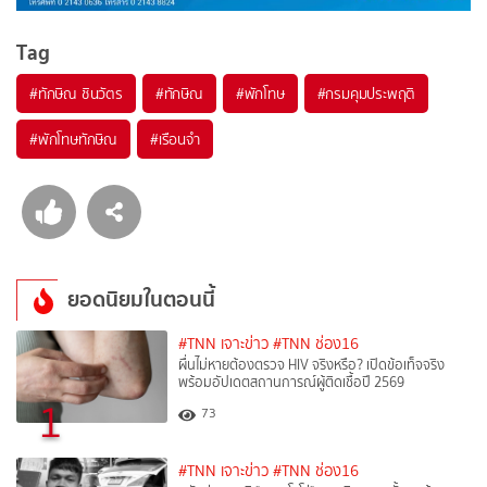
Tag
#
ทักษิณ ชินวัตร
#
ทักษิณ
#
พักโทษ
#
กรมคุมประพฤติ
#
พักโทษทักษิณ
#
เรือนจำ
ยอดนิยมในตอนนี้
#TNN เจาะข่าว
#TNN ช่อง16
ผื่นไม่หายต้องตรวจ HIV จริงหรือ? เปิดข้อเท็จจริง
พร้อมอัปเดตสถานการณ์ผู้ติดเชื้อปี 2569
1
73
#TNN เจาะข่าว
#TNN ช่อง16