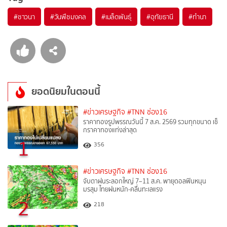
#
ชาวนา
#
วันพืชมงคล
#
เมล็ดพันธุ์
#
อุทัยธานี
#
ทำนา
ยอดนิยมในตอนนี้
#ข่าวเศรษฐกิจ
#TNN ช่อง16
ราคาทองรูปพรรณวันนี้ 7 ส.ค. 2569 รวมทุกขนาด เช็
กราคาทองแท่งล่าสุด
1
356
#ข่าวเศรษฐกิจ
#TNN ช่อง16
จับตาฝนระลอกใหญ่ 7–11 ส.ค. พายุดอลฟินหนุน
มรสุม ไทยฝนหนัก-คลื่นทะเลแรง
2
218