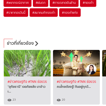
#
พยากรณ์อากาศ
#
ฝนตก
#
การตลาดเงินล้าน
#
ทองคำ
#
ราคาทองวันนี้
#
สมาคมค้าทองคำ
#
ทองคำแท่ง
ข่าวที่เกี่ยวข้อง
#ข่าวเศรษฐกิจ
#TNN ช่อง16
#ข่าวเศรษฐกิจ
#TNN ช่อง16
“อุทัยธานี” เจอภัยแล้ง นาข้าว
คนไทยต้องรู้! กินอยู่ทุกวั…
เ…
23
20