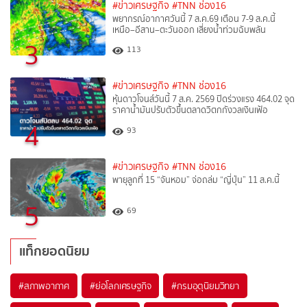
#ข่าวเศรษฐกิจ
#TNN ช่อง16
พยากรณ์อากาศวันนี้ 7 ส.ค.69 เตือน 7-9 ส.ค.นี้
เหนือ–อีสาน–ตะวันออก เสี่ยงน้ำท่วมฉับพลัน
3
113
#ข่าวเศรษฐกิจ
#TNN ช่อง16
หุ้นดาวโจนส์วันนี้ 7 ส.ค. 2569 ปิดร่วงแรง 464.02 จุด
ราคาน้ำมันปรับตัวขึ้นตลาดวิตกกังวลเงินเฟ้อ
4
93
#ข่าวเศรษฐกิจ
#TNN ช่อง16
พายุลูกที่ 15 “จันหอม” จ่อถล่ม “ญี่ปุ่น” 11 ส.ค.นี้
5
69
แท็กยอดนิยม
#
สภาพอากาศ
#
ย่อโลกเศรษฐกิจ
#
กรมอุตุนิยมวิทยา