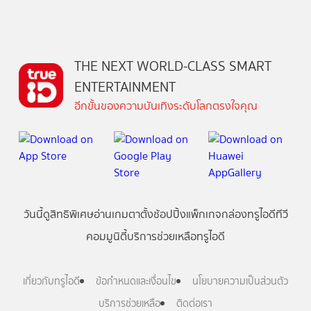
THE NEXT WORLD-CLASS SMART
ENTERTAINMENT
อีกขั้นของความบันเทิงระดับโลกตรงใจคุณ
วันนี้
ดู
สิทธิพิเศษ
อ่าน
เกม
ตาตั้ง
ช้อปปิ้ง
แพ็กเกจ
กล่องทรูไอดีทีวี
คอมมูนิตี้
บริการช่วยเหลือทรูไอดี
เกี่ยวกับทรูไอดี
ข้อกำหนดและเงื่อนไข
นโยบายความเป็นส่วนตัว
บริการช่วยเหลือ
ติดต่อเรา