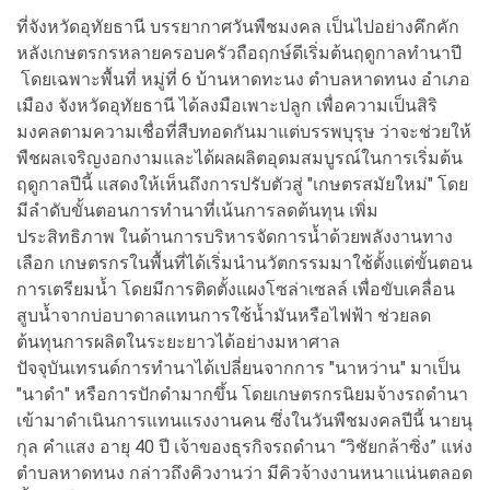
ที่จังหวัดอุทัยธานี บรรยากาศวันพืชมงคล เป็นไปอย่างคึกคัก
หลังเกษตรกรหลายครอบครัวถือฤกษ์ดีเริ่มต้นฤดูกาลทำนาปี
โดยเฉพาะพื้นที่ หมู่ที่ 6 บ้านหาดทะนง ตำบลหาดทนง อำเภอ
เมือง จังหวัดอุทัยธานี ได้ลงมือเพาะปลูก เพื่อความเป็นสิริ
มงคลตามความเชื่อที่สืบทอดกันมาแต่บรรพบุรุษ ว่าจะช่วยให้
พืชผลเจริญงอกงามและได้ผลผลิตอุดมสมบูรณ์ในการเริ่มต้น
ฤดูกาลปีนี้ แสดงให้เห็นถึงการปรับตัวสู่ "เกษตรสมัยใหม่" โดย
มีลำดับขั้นตอนการทำนาที่เน้นการลดต้นทุน เพิ่ม
ประสิทธิภาพ ในด้านการบริหารจัดการน้ำด้วยพลังงานทาง
เลือก เกษตรกรในพื้นที่ได้เริ่มนำนวัตกรรมมาใช้ตั้งแต่ขั้นตอน
การเตรียมน้ำ โดยมีการติดตั้งแผงโซล่าเซลล์ เพื่อขับเคลื่อน
สูบน้ำจากบ่อบาดาลแทนการใช้น้ำมันหรือไฟฟ้า ช่วยลด
ต้นทุนการผลิตในระยะยาวได้อย่างมหาศาล
ปัจจุบันเทรนด์การทำนาได้เปลี่ยนจากการ "นาหว่าน" มาเป็น
"นาดำ" หรือการปักดำมากขึ้น โดยเกษตรกรนิยมจ้างรถดำนา
เข้ามาดำเนินการแทนแรงงานคน ซึ่งในวันพืชมงคลปีนี้ นายนุ
กุล คำแสง อายุ 40 ปี เจ้าของธุรกิจรถดำนา “วิชัยกล้าซิ่ง” แห่ง
ตำบลหาดทนง กล่าวถึงคิวงานว่า มีคิวจ้างงานหนาแน่นตลอด