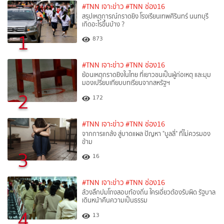
#TNN เจาะข่าว
#TNN ช่อง16
สรุปเหตุการณ์กราดยิง โรงเรียนเทพศิรินทร์ นนทบุรี
เกิดอะไรขึ้นบ้าง ?
1
873
#TNN เจาะข่าว
#TNN ช่อง16
ย้อนเหตุกราดยิงในไทย ที่เยาวชนเป็นผู้ก่อเหตุ และมุม
มองเปรียบเทียบบทเรียนจากสหรัฐฯ
2
172
#TNN เจาะข่าว
#TNN ช่อง16
จากการแกล้ง สู่บาดแผล ปัญหา "บูลลี่" ที่ไม่ควรมอง
ข้าม
3
16
#TNN เจาะข่าว
#TNN ช่อง16
ล้วงลึกปมโกงสอบท้องถิ่น ใครเอี่ยวต้องรับผิด รัฐบาล
เดินหน้าคืนความเป็นธรรม
4
13