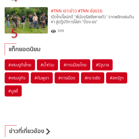
#TNN เจาะข่าว
#TNN ช่อง16
เปิดไทม์ไลน์คดี “พี่น้องรัสเซียหายตัว” จากพลิกแผ่นดิน
หา สู่ปฏิบัติการไล่ล่า "ป๋อง-ธง"
5
309
แท็กยอดนิยม
#
เศรษฐกิจไทย
#
น้ำท่วม
#
การเมืองไทย
#
รัฐบาล
#
เศรษฐกิจ
#
กัมพูชา
#
การเมือง
#
กราดยิง
#
สหรัฐฯ
#
บูลลี่
ข่าวที่เกี่ยวข้อง