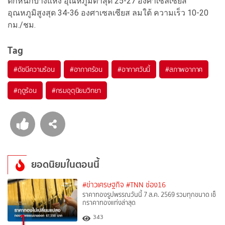
ตกหนักบางแห่ง อุณหภูมิต่ำสุด 25-27 องศาเซลเซียส
อุณหภูมิสูงสุด 34-36 องศาเซลเซียส ลมใต้ ความเร็ว 10-20
กม./ชม.
Tag
#
ดัชนีความร้อน
#
อากาศร้อน
#
อากาศวันนี้
#
สภาพอากาศ
#
ฤดูร้อน
#
กรมอุตุนิยมวิทยา
ยอดนิยมในตอนนี้
#ข่าวเศรษฐกิจ
#TNN ช่อง16
ราคาทองรูปพรรณวันนี้ 7 ส.ค. 2569 รวมทุกขนาด เช็
กราคาทองแท่งล่าสุด
1
343