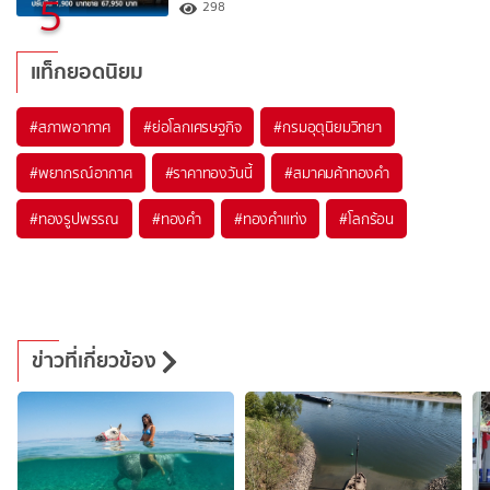
5
298
แท็กยอดนิยม
#
สภาพอากาศ
#
ย่อโลกเศรษฐกิจ
#
กรมอุตุนิยมวิทยา
#
พยากรณ์อากาศ
#
ราคาทองวันนี้
#
สมาคมค้าทองคำ
#
ทองรูปพรรณ
#
ทองคำ
#
ทองคำแท่ง
#
โลกร้อน
ข่าวที่เกี่ยวข้อง