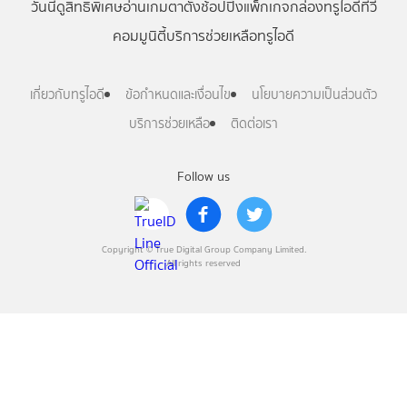
วันนี้
ดู
สิทธิพิเศษ
อ่าน
เกม
ตาตั้ง
ช้อปปิ้ง
แพ็กเกจ
กล่องทรูไอดีทีวี
คอมมูนิตี้
บริการช่วยเหลือทรูไอดี
เกี่ยวกับทรูไอดี
ข้อกำหนดและเงื่อนไข
นโยบายความเป็นส่วนตัว
บริการช่วยเหลือ
ติดต่อเรา
Follow us
Copyright © True Digital Group Company Limited.
All rights reserved