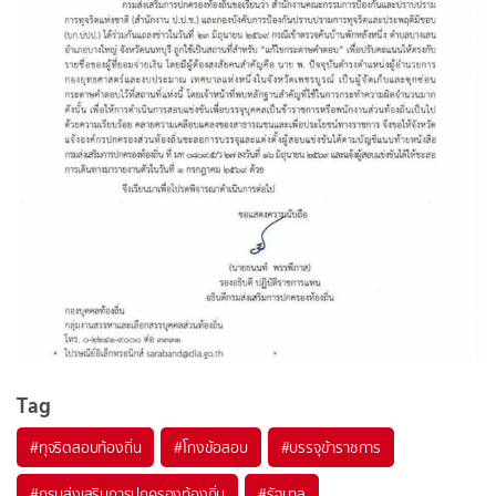
Tag
#
ทุจริตสอบท้องถิ่น
#
โกงข้อสอบ
#
บรรจุข้าราชการ
#
กรมส่งเสริมการปกครองท้องถิ่น
#
รัฐบาล