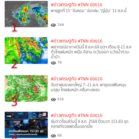
#ข่าวเศรษฐกิจ
#TNN ช่อง16
พายุลูกที่ 15 “จันหอม” จ่อถล่ม “ญี่ปุ่น” 11 ส.ค.นี้
1
344
#ข่าวเศรษฐกิจ
#TNN ช่อง16
พยากรณ์อากาศวันนี้ 8 ส.ค.69 อุตุฯ เตือน 8-11 ส.ค
ทั่วไทยฝนหนัก เหนือ อีสาน ตะวันออก ระวังน้ำท่วม-
น้ำป่า
2
78
#ข่าวเศรษฐกิจ
#TNN ช่อง16
จับตาฝนระลอกใหญ่ 7–11 ส.ค. พายุดอลฟินหนุน
มรสุม ไทยฝนหนัก-คลื่นทะเลแรง
3
616
#ข่าวเศรษฐกิจ
#TNN ช่อง16
หุ้นดาวโจนส์วันนี้ 8 ส.ค. 2569 ปิดบวก 151.83 จุด
คลายกังวลเฟดขึ้นดอกเบี้ย
4
68