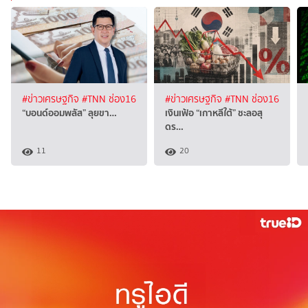
#ข่าวเศรษฐกิจ
#TNN ช่อง16
#ข่าวเศรษฐกิจ
#TNN ช่อง16
“บอนด์ออมพลัส” ลุยขา…
เงินเฟ้อ “เกาหลีใต้” ชะลอสุ
ดร…
11
20