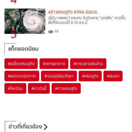
#ข่าวเศรษฐกิจ
#TNN ช่อง16
ญี่ปุ่น อพยพ 2 แสนคน รับมือพายุ “ดอลฟิน” คาดขึ้น
ฝั่งที่จีนตอนใต้ 9-10 ส.ค.นี้
5
50
แท็กยอดนิยม
#
ย่อโลกเศรษฐกิจ
#
สภาพอากาศ
#
การตลาดเงินล้าน
#
พยากรณ์อากาศ
#
กรมอุตุนิยมวิทยา
#
เศรษฐกิจ
#
ฝนตก
#
โลกร้อน
#
ข่าววันนี้
#
ข่าวเศรษฐกิจ
ข่าวที่เกี่ยวข้อง