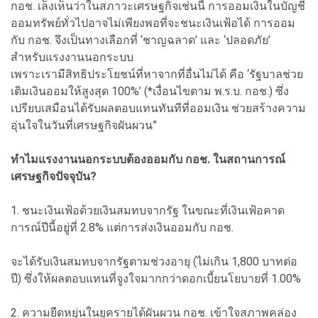
กอช. เล็งเห็นว่าในสภาวะเศรษฐกิจเช่นนี้ การออมเงินในบัญชี
ออมทรัพย์ทั่วไปอาจไม่เพียงพอที่จะชนะเงินเฟ้อได้ การออม
กับ กอช. จึงเป็นทางเลือกที่ ‘ชาญฉลาด’ และ ‘ปลอดภัย’
สำหรับแรงงานนอกระบบ
เพราะเรามีสิทธิประโยชน์ที่หาจากที่อื่นไม่ได้ คือ ‘รัฐบาลช่วย
เติมเงินออมให้สูงสุด 100%’ (*เงื่อนไขตาม พ.ร.บ. กอช.) ซึ่ง
เปรียบเสมือนได้รับผลตอบแทนทันทีที่ออมเงิน ช่วยสร้างความ
อุ่นใจในวันที่เศรษฐกิจผันผวน”
ทำไมแรงงานนอกระบบต้องออมกับ กอช. ในสถานการณ์
เศรษฐกิจปัจจุบัน?
1. ชนะเงินเฟ้อด้วยเงินสมทบจากรัฐ ในขณะที่เงินเฟ้อคาด
การณ์ปีนี้อยู่ที่ 2.8% แต่การส่งเงินออมกับ กอช.
จะได้รับเงินสมทบจากรัฐตามช่วงอายุ (ไม่เกิน 1,800 บาทต่อ
ปี) ซึ่งให้ผลตอบแทนที่จูงใจมากกว่าดอกเบี้ยนโยบายที่ 1.00%
2. ความยืดหยุ่นในยุครายได้ผันผวน กอช. เข้าใจสภาพคล่อง