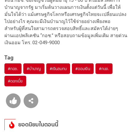
ทั้งนี้ กอช. ขอเชิญชวนผู้ที่มีอายุ 15 - 60 ปี ที่ไม่มีสวัสดิการ
บำนาญจากรัฐ มาเริ่มต้นวางแผนการเงินตั้งแต่วันนี้ เพื่อให้
มั่นใจได้ว่า แม้เศรษฐกิจโลกหรือเศรษฐกิจไทยจะเปลี่ยนแปลง
ไปอย่างไร คุณจะมีเงินบำนาญไว้ใช้จ่ายอย่างเพียงพอ
สำหรับผู้ที่สนใจสามารถตรวจสอบสิทธิ์และสมัครได้ง่ายๆ
ผ่านแอปพลิเคชัน “กอช.” หรือสอบถามข้อมูลเพิ่มเติม สายด่วน
เงินออม โทร. 02-049-9000
Tag
#
กอช.
#
บำนาญ
#
เงินสมทบ
#
ออมเงิน
#
กนง.
#
ดอกเบี้ย
ยอดนิยมในตอนนี้