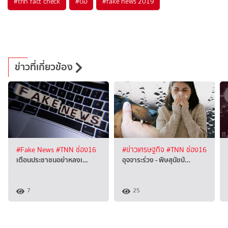
#
tnn fact check
#
ดีอี
#
fake news 2019
ข่าวที่เกี่ยวข้อง
#Fake News
#TNN ช่อง16
#ข่าวเศรษฐกิจ
#TNN ช่อง16
เตือนประชาชนอย่าหลงเ…
อุจจาระร่วง - พิษสุนัขบ้…
7
25