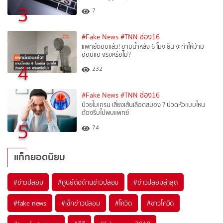
3
7
#Fake News
#TNN ช่อง16
แพทย์ตอบแล้ว! อาบน้ำหลัง 6 โมงเย็น จะทำให้ม้าม
อ่อนแอ จริงหรือไม่?
4
232
#Fake News
#TNN ช่อง16
ป่วยไมเกรน เสี่ยงเส้นเลือดสมอง ? ปวดหัวแบบไหน
ต้องรีบไปพบแพทย์
5
74
แท็กยอดนิยม
#
ข่าวปลอม
#
ศูนย์ต่อต้านข่าวปลอม
#
ข่าวปลอมล่าสุด
#
fake news
#
เช็กข่าวปลอม
#
โควิด
#
ข่าวโควิด