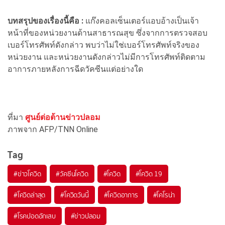
บทสรุปของเรื่องนี้คือ :
แก๊งคอลเซ็นเตอร์แอบอ้างเป็นเจ้า
หน้าที่ของหน่วยงานด้านสาธารณสุข ซึ่งจากการตรวจสอบ
เบอร์โทรศัพท์ดังกล่าว พบว่าไม่ใช่เบอร์โทรศัพท์จริงของ
หน่วยงาน และหน่วยงานดังกล่าวไม่มีการโทรศัพท์ติดตาม
อาการภายหลังการฉีดวัคซีนแต่อย่างใด
ที่มา
ศูนย์ต่อต้านข่าวปลอม
ภาพจาก AFP/TNN Online
Tag
#
ข่าวโควิด
#
วัคซีนโควิด
#
โควิด
#
โควิด 19
#
โควิดล่าสุด
#
โควิดวันนี้
#
โควิดอาการ
#
โคโรน่า
#
โรคปอดอักเสบ
#
่ข่าวปลอม