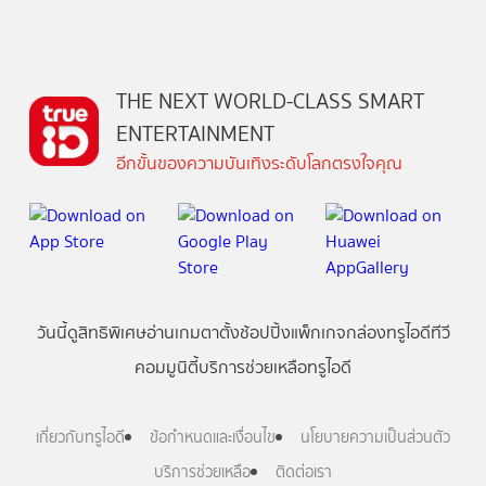
THE NEXT WORLD-CLASS SMART
ENTERTAINMENT
อีกขั้นของความบันเทิงระดับโลกตรงใจคุณ
วันนี้
ดู
สิทธิพิเศษ
อ่าน
เกม
ตาตั้ง
ช้อปปิ้ง
แพ็กเกจ
กล่องทรูไอดีทีวี
คอมมูนิตี้
บริการช่วยเหลือทรูไอดี
เกี่ยวกับทรูไอดี
ข้อกำหนดและเงื่อนไข
นโยบายความเป็นส่วนตัว
บริการช่วยเหลือ
ติดต่อเรา