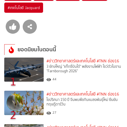
#
เทคโนโลยี Jacquard
ยอดนิยมในตอนนี้
#ข่าววิทยาศาสตร์และเทคโนโลยี
#TNN ช่อง16
3 ยักษ์ใหญ่ "แท็กซี่บินได้" พลังงานไฟฟ้า โชว์ตัวในงาน
"Farnborough 2026"
1
44
#ข่าววิทยาศาสตร์และเทคโนโลยี
#TNN ช่อง16
ไขปริศนา 150 ปี จีนพบพืชกินแมลงพันธุ์ใหม่ ยืนยัน
ทฤษฎีดาร์วิน
2
27