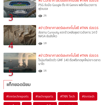
#ข่าววิทยาศาสตร์และเทคโนโลยี
#TNN ช่อง16
PSG จับมือ Google ดึง AI Gemini พลิกโฉมวงการ
ฟุตบอล
3
26
#ข่าววิทยาศาสตร์และเทคโนโลยี
#TNN ช่อง16
ล้อยาน Curiosity แตกร้าวหลังลุยดาวอังคาร 14 ปี
NASA ยันยังไหว
4
18
#ข่าววิทยาศาสตร์และเทคโนโลยี
#TNN ช่อง16
ไรน์เมทัลเปิดตัว GMF 140 เรือฟริเกตยุคใหม่เจาะตลาด
นาโต
5
16
แท็กยอดนิยม
#
tnntechreports
#
techreports
#
TNN Tech
#
tnntech