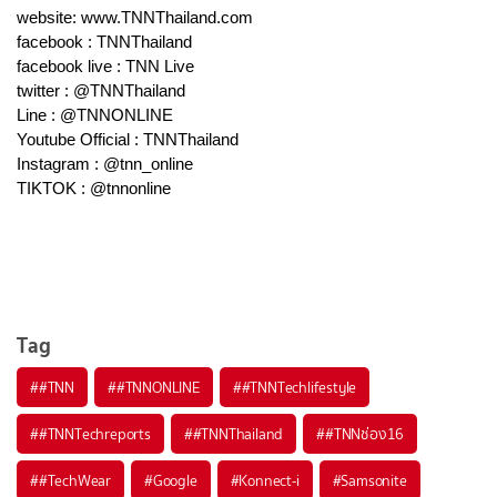
website: www.TNNThailand.com
facebook : TNNThailand
facebook live : TNN Live
twitter : @TNNThailand
Line : @TNNONLINE
Youtube Official : TNNThailand
Instagram : @tnn_online
TIKTOK : @tnnonline
Tag
#
#TNN
#
#TNNONLINE
#
#TNNTechlifestyle
#
#TNNTechreports
#
#TNNThailand
#
#TNNช่อง16
#
#TechWear
#
Google
#
Konnect-i
#
Samsonite