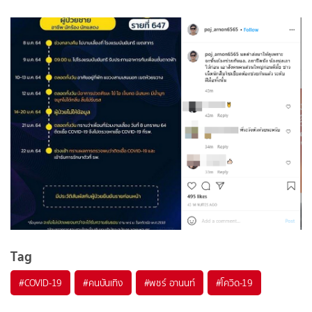
Tag
#
COVID-19
#
คนบันเทิง
#
พชร์ อานนท์
#
โควิด-19