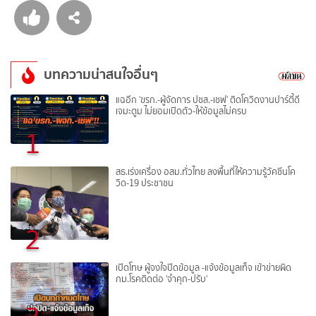
บทความน่าสนใจอื่นๆ
แฉอีก 'ขรก.-ผู้จัดการ ปชส.-เชฟ' ติดโควิดงานปาร์ตี้ดี
เจมะตูม ไม่ยอมเปิดตัว-ให้ข้อมูลไม่ครบ
1
สธ.เร่งเครื่อง อสม.ทั่วไทย ลงพื้นที่ให้ความรู้วัคซีนโค
วิด-19 ประชาชน
2
เปิดโทษ ผู้จงใจปิดข้อมูล -แจ้งข้อมูลเท็จ เข้าข่ายผิด
กม.โรคติดต่อ 'จำคุก-ปรับ'