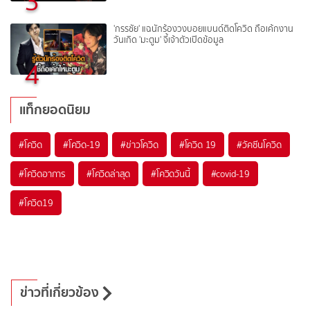
3
'กรรชัย' แฉนักร้องวงบอยแบนด์ติดโควิด ถือเค้กงาน
วันเกิด 'มะตูม' จี้เจ้าตัวเปิดข้อมูล
4
แท็กยอดนิยม
#
โควิด
#
โควิด-19
#
ข่าวโควิด
#
โควิด 19
#
วัคซีนโควิด
#
โควิดอาการ
#
โควิดล่าสุด
#
โควิดวันนี้
#
covid-19
#
โควิด19
ข่าวที่เกี่ยวข้อง