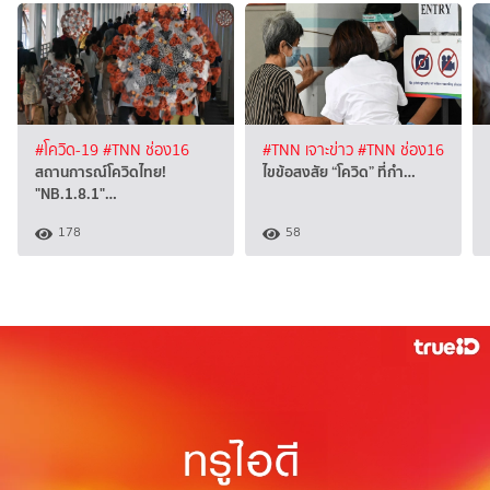
#โควิด-19
#TNN ช่อง16
#TNN เจาะข่าว
#TNN ช่อง16
สถานการณ์โควิดไทย!
ไขข้อสงสัย “โควิด” ที่กำ…
"NB.1.8.1"…
178
58