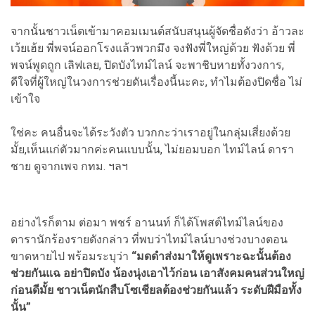
จากนั้นชาวเน็ตเข้ามาคอมเมนต์สนับสนุนผู้จัดชื่อดังว่า อ้าวละ
เว้ยเฮ้ย พี่พจน์ออกโรงแล้วพวกมึง จงฟังพี่ใหญ่ด้วย ฟังด้วย พี่
พจน์พูดถูก เลิฟเลย, ปิดบังไทม์ไลน์ จะพาชิบหายทั้งวงการ,
ดีใจที่ผู้ใหญ่ในวงการช่วยดันเรื่องนี้นะคะ, ทำไมต้องปิดชื่อ ไม่
เข้าใจ
ใช่คะ คนอื่นจะได้ระวังตัว บวกกะว่าเราอยู่ในกลุ่มเสี่ยงด้วย
มั้ย,เห็นแก่ตัวมากค่ะคนแบบนั้น, ไม่ยอมบอก ไทม์ไลน์ ดารา
ชาย ดูจากเพจ กทม. ฯลฯ
อย่างไรก็ตาม ต่อมา พชร์ อานนท์ ก็ได้โพสต์ไทม์ไลน์ของ
ดารานักร้องรายดังกล่าว ที่พบว่าไทม์ไลน์บางช่วงบางตอน
ขาดหายไป พร้อมระบุว่า
“มดดำส่งมาให้ดูเพราะฉะนั้นต้อง
ช่วยกันแฉ อย่าปิดบัง น้องนุ่งเอาไว้ก่อน เอาสังคมคนส่วนใหญ่
ก่อนดีมั้ย ชาวเน็ตนักสืบโซเชียลต้องช่วยกันแล้ว ระดับฝีมือทั้ง
นั้น”