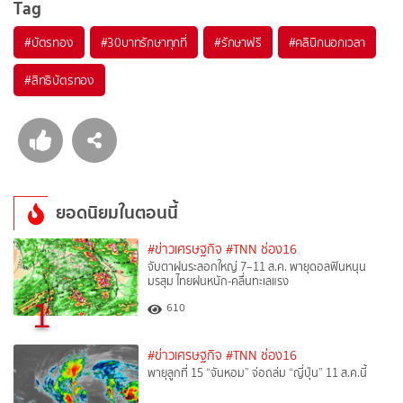
Tag
#
บัตรทอง
#
30บาทรักษาทุกที่
#
รักษาฟรี
#
คลินิกนอกเวลา
#
สิทธิบัตรทอง
ยอดนิยมในตอนนี้
#ข่าวเศรษฐกิจ
#TNN ช่อง16
จับตาฝนระลอกใหญ่ 7–11 ส.ค. พายุดอลฟินหนุน
มรสุม ไทยฝนหนัก-คลื่นทะเลแรง
1
610
#ข่าวเศรษฐกิจ
#TNN ช่อง16
พายุลูกที่ 15 “จันหอม” จ่อถล่ม “ญี่ปุ่น” 11 ส.ค.นี้