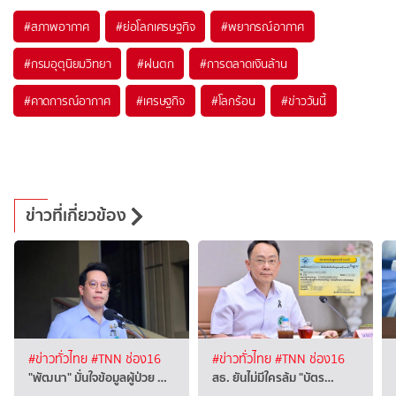
#
สภาพอากาศ
#
ย่อโลกเศรษฐกิจ
#
พยากรณ์อากาศ
#
กรมอุตุนิยมวิทยา
#
ฝนตก
#
การตลาดเงินล้าน
#
คาดการณ์อากาศ
#
เศรษฐกิจ
#
โลกร้อน
#
ข่าววันนี้
ข่าวที่เกี่ยวข้อง
#ข่าวทั่วไทย
#TNN ช่อง16
#ข่าวทั่วไทย
#TNN ช่อง16
"พัฒนา" มั่นใจข้อมูลผู้ป่วย …
สธ. ยันไม่มีใครล้ม "บัตร…