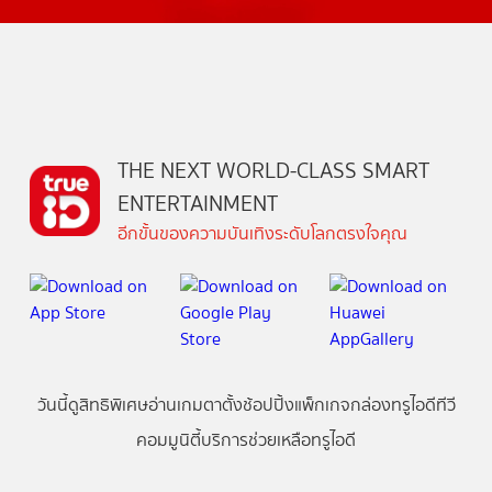
THE NEXT WORLD-CLASS SMART
ENTERTAINMENT
อีกขั้นของความบันเทิงระดับโลกตรงใจคุณ
วันนี้
ดู
สิทธิพิเศษ
อ่าน
เกม
ตาตั้ง
ช้อปปิ้ง
แพ็กเกจ
กล่องทรูไอดีทีวี
คอมมูนิตี้
บริการช่วยเหลือทรูไอดี