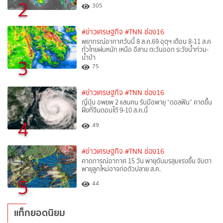
2
305
#ข่าวเศรษฐกิจ
#TNN ช่อง16
พยากรณ์อากาศวันนี้ 8 ส.ค.69 อุตุฯ เตือน 8-11 ส.ค
ทั่วไทยฝนหนัก เหนือ อีสาน ตะวันออก ระวังน้ำท่วม-
น้ำป่า
3
75
#ข่าวเศรษฐกิจ
#TNN ช่อง16
ญี่ปุ่น อพยพ 2 แสนคน รับมือพายุ “ดอลฟิน” คาดขึ้น
ฝั่งที่จีนตอนใต้ 9-10 ส.ค.นี้
4
49
#ข่าวเศรษฐกิจ
#TNN ช่อง16
คาดการณ์อากาศ 15 วัน พายุดันมรสุมแรงขึ้น จับตา
พายุลูกใหม่อาจก่อตัวปลาย ส.ค.
5
44
แท็กยอดนิยม