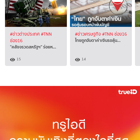
#ข่าวต่างประเทศ
#TNN
#ข่าวเศรษฐกิจ
#TNN ช่อง16
ไทยถูกจับตาค่าเงินรอลุ้น…
ช่อง16
"คลังจรวดสหรัฐฯ" ร่อยห…
15
14