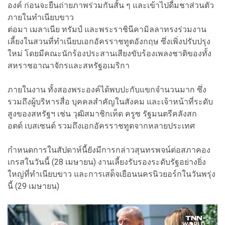
องค์ ก่อนจะยืนถ่ายภาพร่วมกันสั้น ๆ และเข้าไปดื่มชาส่วนตัว
ภายในทำเนียบขาว
ต่อมา เมลาเนีย ทรัมป์ และพระราชินีคามิลลาทรงร่วมงาน
เลี้ยงในสวนที่ทำเนียบเอกอัครราชทูตอังกฤษ ซึ่งเพิ่งปรับปรุง
ใหม่ โดยมีคณะนักร้องประสานเสียงขับร้องเพลงชาติของทั้ง
สหราชอาณาจักรและสหรัฐอเมริกา
ภายในงาน ทั้งสองพระองค์ได้พบปะกับแขกจำนวนมาก ซึ่ง
รวมถึงผู้บริหารสื่อ บุคคลสำคัญในสังคม และเจ้าหน้าที่ระดับ
สูงของสหรัฐฯ เช่น วุฒิสมาชิกเท็ด ครูซ รัฐมนตรีคลังสก
อตต์ เบสเซนต์ รวมถึงเอกอัครราชทูตจากหลายประเทศ
กำหนดการในสัปดาห์นี้ยังมีการกล่าวสุนทรพจน์ต่อสภาคอง
เกรสในวันนี้ (28 เมษายน) งานเลี้ยงรับรองระดับรัฐอย่างยิ่ง
ใหญ่ที่ทำเนียบขาว และการเสด็จเยือนนครนิวยอร์กในวันพรุ่ง
นี้ (29 เมษายน)