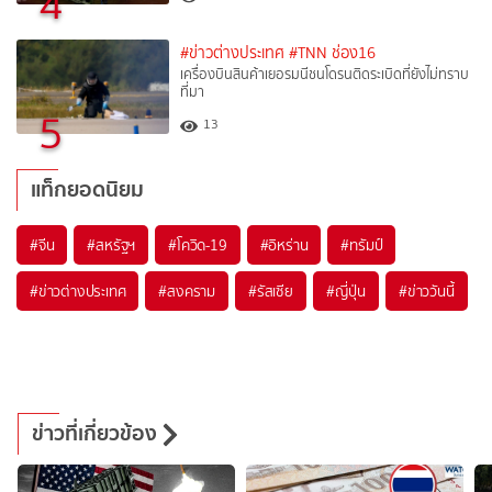
4
#ข่าวต่างประเทศ
#TNN ช่อง16
เครื่องบินสินค้าเยอรมนีชนโดรนติดระเบิดที่ยังไม่ทราบ
ที่มา
5
13
แท็กยอดนิยม
#
จีน
#
สหรัฐฯ
#
โควิด-19
#
อิหร่าน
#
ทรัมป์
#
ข่าวต่างประเทศ
#
สงคราม
#
รัสเซีย
#
ญี่ปุ่น
#
ข่าววันนี้
ข่าวที่เกี่ยวข้อง