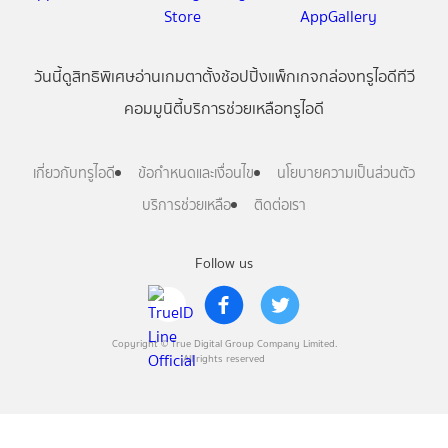
วันนี้
ดู
สิทธิพิเศษ
อ่าน
เกม
ตาตั้ง
ช้อปปิ้ง
แพ็กเกจ
กล่องทรูไอดีทีวี
คอมมูนิตี้
บริการช่วยเหลือทรูไอดี
เกี่ยวกับทรูไอดี
ข้อกำหนดและเงื่อนไข
นโยบายความเป็นส่วนตัว
บริการช่วยเหลือ
ติดต่อเรา
Follow us
Copyright © True Digital Group Company Limited.
All rights reserved