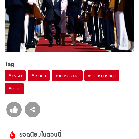
Tag
#
สหรัฐฯ
#
อังกฤษ
#
กษัตริย์ชาลส์
#
ราชวงศ์อังกฤษ
#
ทรัมป์
ยอดนิยมในตอนนี้