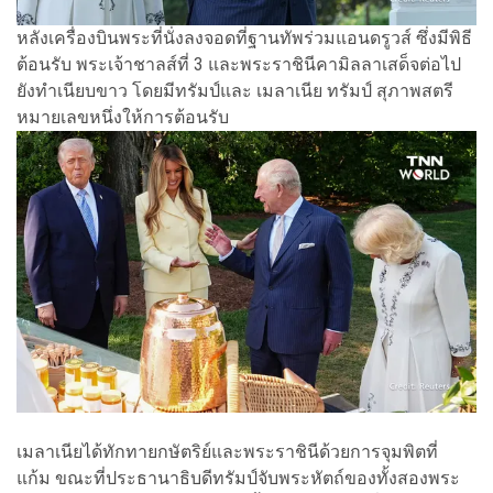
หลังเครื่องบินพระที่นั่งลงจอดที่ฐานทัพร่วมแอนดรูวส์ ซึ่งมีพิธี
ต้อนรับ พระเจ้าชาลส์ที่ 3 และพระราชินีคามิลลาเสด็จต่อไป
ยังทำเนียบขาว โดยมีทรัมป์และ เมลาเนีย ทรัมป์ สุภาพสตรี
หมายเลขหนึ่งให้การต้อนรับ
เมลาเนียได้ทักทายกษัตริย์และพระราชินีด้วยการจุมพิตที่
แก้ม ขณะที่ประธานาธิบดีทรัมป์จับพระหัตถ์ของทั้งสองพระ