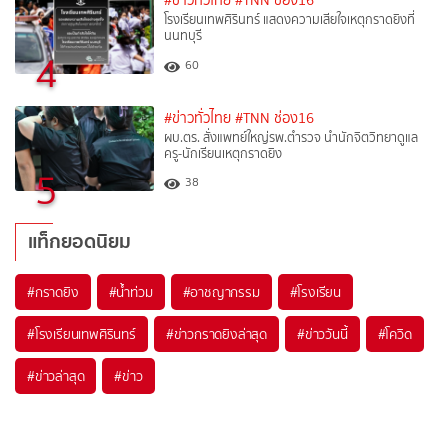
#ข่าวทั่วไทย
#TNN ช่อง16
โรงเรียนเทพศิรินทร์ แสดงความเสียใจเหตุกราดยิงที่
นนทบุรี
4
60
#ข่าวทั่วไทย
#TNN ช่อง16
ผบ.ตร. สั่งแพทย์ใหญ่รพ.ตำรวจ นำนักจิตวิทยาดูแล
ครู-นักเรียนเหตุกราดยิง
5
38
แท็กยอดนิยม
#
กราดยิง
#
น้ำท่วม
#
อาชญากรรม
#
โรงเรียน
#
โรงเรียนเทพศิรินทร์
#
ข่าวกราดยิงล่าสุด
#
ข่าววันนี้
#
โควิด
#
ข่าวล่าสุด
#
ข่าว