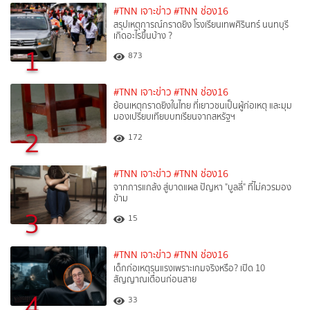
#TNN เจาะข่าว
#TNN ช่อง16
สรุปเหตุการณ์กราดยิง โรงเรียนเทพศิรินทร์ นนทบุรี
เกิดอะไรขึ้นบ้าง ?
1
873
#TNN เจาะข่าว
#TNN ช่อง16
ย้อนเหตุกราดยิงในไทย ที่เยาวชนเป็นผู้ก่อเหตุ และมุม
มองเปรียบเทียบบทเรียนจากสหรัฐฯ
2
172
#TNN เจาะข่าว
#TNN ช่อง16
จากการแกล้ง สู่บาดแผล ปัญหา "บูลลี่" ที่ไม่ควรมอง
ข้าม
3
15
#TNN เจาะข่าว
#TNN ช่อง16
เด็กก่อเหตุรุนแรงเพราะเกมจริงหรือ? เปิด 10
สัญญาณเตือนก่อนสาย
4
33