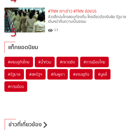
#TNN เจาะข่าว
#TNN ช่อง16
ล้วงลึกปมโกงสอบท้องถิ่น ใครเอี่ยวต้องรับผิด รัฐบาล
เดินหน้าคืนความเป็นธรรม
5
13
แท็กยอดนิยม
#
เศรษฐกิจไทย
#
น้ำท่วม
#
กราดยิง
#
การเมืองไทย
#
รัฐบาล
#
สหรัฐฯ
#
กัมพูชา
#
เศรษฐกิจ
#
บูลลี่
#
การเมือง
ข่าวที่เกี่ยวข้อง