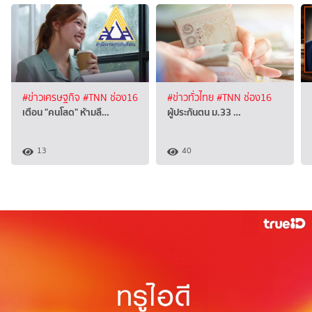
#ข่าวเศรษฐกิจ
#TNN ช่อง16
#ข่าวทั่วไทย
#TNN ช่อง16
เตือน "คนโสด" ห้ามลื…
ผู้ประกันตน ม.33 …
13
40