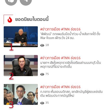
ยอดนิยมในตอนนี้
#ข่าวการเมือง
#TNN ช่อง16
"พิพัฒน์" ถกแผนรับมือน้ำท่วม-น้ำแล้งภาคใต้ ตั้ง
War Room เฝ้าระวัง 24 ชม.
1
18
#ข่าวการเมือง
#TNN ช่อง16
นายกฯ เสียใจเหตุกราดยิงโรงเรียนย่านนนทบุรี เป็น
เหตุการณ์ที่ไม่น่าจะเกิดขึ้น
2
75
#ข่าวการเมือง
#TNN ช่อง16
ก.กลาง เห็นชอบมติกสถ. ยกเลิกบัญชีผู้สอบแข่งขัน
เดิม พร้อมประกาศบัญชีใหม่
3
35