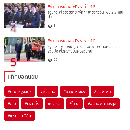
#ข่าวการเมือง
#TNN ช่อง16
รัฐบาล ไฟเขียวขยาย “จีทูที” ขายข้าวจีน เพิ่ม 2.2 แสน
ตัน
4
8
#ข่าวการเมือง
#TNN ช่อง16
รัฐบาลไทย–เมียนมา กระชับมิตรภาพ เดินหน้าความ
ร่วมมือเพื่อความมั่นคงร่วมกัน
5
25
แท็กยอดนิยม
#
นายกรัฐมนตรี
#
ข่าววันนี้
#
ข่าวการเมือง
#
ข่าวล่าสุด
#
ข่าว
#
เลือกตั้ง
#
รัฐบาล
#
โควิด
#
อนุทิน ชาญวีรกูล
#
เศรษฐา ทวีสิน