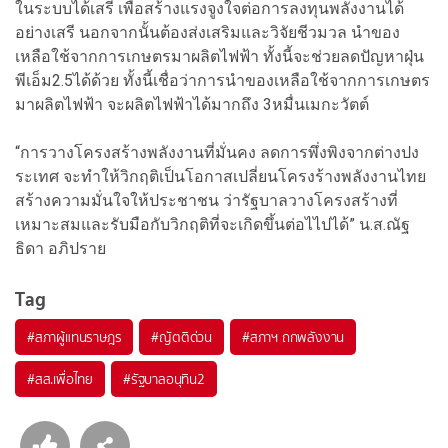
ในระบบได้เสรี เพื่อสร้างแรงจูงใจต่อการลงทุนพลังงานได้
อย่างเสรี นอกจากนั้นต้องส่งเสริมและวิจัยชีวมวล นำของ
เหลือใช้จากการเกษตรมาผลิตไฟฟ้า ทั้งนี้จะช่วยลดปัญหาฝุ่น
พีเอ็ม2.5ได้ด้วย ทั้งนี้เชื่อว่าการนำของเหลือใช้จากการเกษตร
มาผลิตไฟฟ้า จะผลิตไฟฟ้าได้มากถึง 3หมื่นเมกะวัตต์
“การวางโครงสร้างพลังงานที่มั่นคง ลดการพึ่งพิงจากต่างปง
ระเทศ จะทำให้วิกฤติเป็นโอกาสเปลี่ยนโครงร้างพลังงานไทย
สร้างความมั่นใจให้ประชาชน ว่ารัฐบาลวางโครงสร้างที่
เหมาะสมและรับมือกับวิกฤติที่จะเกิดขึ้นต่อไไปได้” น.ส.ณัฐ
ธิดา อภิปราย
Tag
#
สภาผู้แทนราษฎร
#
ญัตติด่วน
#
สภาฯ ถกพลังงาน
#
สส.เพื่อไทย
#
รัฐบาลอนุทิน2