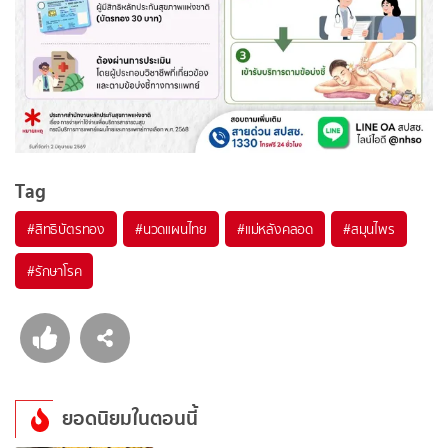
Tag
#
สิทธิบัตรทอง
#
นวดแผนไทย
#
แม่หลังคลอด
#
สมุนไพร
#
รักษาโรค
ยอดนิยมในตอนนี้