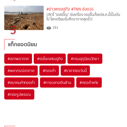
#ข่าวเศรษฐกิจ
#TNN ช่อง16
UN ชี้ "เอลนีโญ" เร่งเครื่อง แรงขึ้นตั้งแต่ส.ค.นี้เป็นต้น
ไป โลกเตรียมรับศึกอากาศสุดขั้ว!
5
181
แท็กยอดนิยม
#
สภาพอากาศ
#
ย่อโลกเศรษฐกิจ
#
กรมอุตุนิยมวิทยา
#
พยากรณ์อากาศ
#
ทองคำ
#
ราคาทองวันนี้
#
สมาคมค้าทองคำ
#
การตลาดเงินล้าน
#
ทองคำแท่ง
#
ทองรูปพรรณ