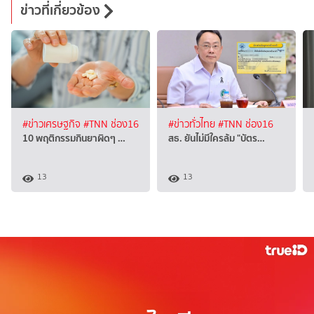
ข่าวที่เกี่ยวข้อง
#ข่าวเศรษฐกิจ
#TNN ช่อง16
#ข่าวทั่วไทย
#TNN ช่อง16
10 พฤติกรรมกินยาผิดๆ …
สธ. ยันไม่มีใครล้ม "บัตร…
13
13