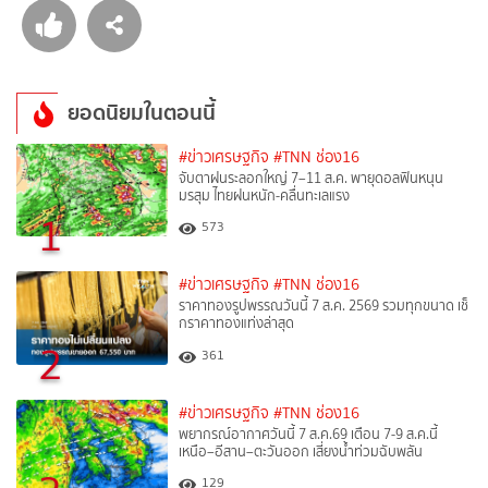
ยอดนิยมในตอนนี้
#ข่าวเศรษฐกิจ
#TNN ช่อง16
จับตาฝนระลอกใหญ่ 7–11 ส.ค. พายุดอลฟินหนุน
มรสุม ไทยฝนหนัก-คลื่นทะเลแรง
1
573
#ข่าวเศรษฐกิจ
#TNN ช่อง16
ราคาทองรูปพรรณวันนี้ 7 ส.ค. 2569 รวมทุกขนาด เช็
กราคาทองแท่งล่าสุด
2
361
#ข่าวเศรษฐกิจ
#TNN ช่อง16
พยากรณ์อากาศวันนี้ 7 ส.ค.69 เตือน 7-9 ส.ค.นี้
เหนือ–อีสาน–ตะวันออก เสี่ยงน้ำท่วมฉับพลัน
129