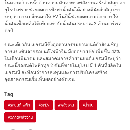
ในความก้าวหน้าด้านความมั่นคงทางพลังงานครั้งสำคัญของ
ยุโรป เพราะช่วยลดการพึ่งพาน้ำมันได้อย่างมีนัยสำคัญ เขา
ระบุว่า การเปลี่ยนมาใช้ EV ในปีนี้ช่วยลดความต้องการใช้
น้ำมันเชื้อเพลิงได้เทียบเท่ากับน้ำมันประมาณ 2 ล้านบาร์เรล
ต่อปี
ขณะเดียวกัน เยอรมนีซึ่งอุตสาหกรรมยานยนต์กำลังเผชิญ
การแข่งขันจากรถยนต์ไฟฟ้าจีน มียอดขาย EV เพิ่มขึ้น 42%
ในเดือนมีนาคม และสมาคมการค้ายานยนต์เยอรมนีระบุว่า
ขณะนี้รถยนต์ไฟฟ้าทุก 2 คันที่ขายในยุโรป มี 1 คันที่ผลิตใน
เยอรมนี สะท้อนว่าการลงทุนและการปรับโครงสร้าง
อุตสาหกรรมเริ่มเห็นผลอย่างชัดเจน
Tag
#
รถยนต์ไฟฟ้า
#
รถEV
#
พลังงาน
#
น้ำมัน
#
วิกฤตพลังงาน