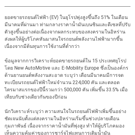
ยอดขายรถยนต์ไฟฟ้า (EV) ในยุโรปพุ่งสูงขึ้นถึง 51% ในเดือน
มีนาคมที่ผ่านมา ท่ามกลางราคาน้ำมันเบนซินและดีเซลที่ปรับ
ตัวสูงขึ้นอย่างต่อเนื่องจากผลกระทบของสงครามในอิหร่าน
ส่งผลให้ผู้บริโภคหันมาสนใจรถยนต์พลังงานไฟฟ้ามากขึ้น
เนื่องจากมีต้นทุนการใช้งานที่ต่ำกว่า
ข้อมูลจากการวิเคราะห์ยอดขายรถยนต์ใน 15 ประเทศยุโรป
โดย New AutoMotive และ E-Mobility Europe ซึ่งเป็นองค์กร
ด้านยานยนต์พลังงานสะอาด ระบุว่า เดือนมีนาคมมีการจด
ทะเบียนรถยนต์ไฟฟ้าใหม่จำนวน 224,000 คัน และตลอด
ไตรมาสแรกของปีนี้รวมกว่า 500,000 คัน เพิ่มขึ้น 33.5% เมื่อ
เทียบกับช่วงเดียวกันของปีก่อน
นักวิเคราะห์ระบุว่า ความสนใจในรถยนต์ไฟฟ้าเพิ่มขึ้นอย่าง
ชัดเจนนับตั้งแต่สงครามในอิหร่านเริ่มขึ้นช่วงปลายเดือน
กุมภาพันธ์ เนื่องจากราคาน้ำมันที่พุ่งสูง ทำให้ผู้บริโภคมอง
เห็นความคุ้มค่าของการชาร์จไฟแทนการเติมน้ำมัน