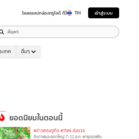
TH
เข้าสู่ระบบ
โหลดแอป
กล่องทรูไอดี ทีวี
ระเทศ
อื่นๆ
ยอดนิยมในตอนนี้
#ข่าวเศรษฐกิจ
#TNN ช่อง16
จับตาฝนระลอกใหญ่ 7–11 ส.ค. พายุดอลฟิน