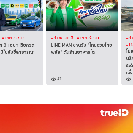
จ
#TNN ช่อง16
#ข่าวเศรษฐกิจ
#TNN ช่อง16
#ข่
 8 แอปฯ เรียกรถ
LINE MAN ขานรับ "ไทยช่วยไทย
#TN
โบล
บมีใบขับขี่สาธารณะ
พลัส" ดันร้านอาหารโต
บริ
ระ
เพื
47