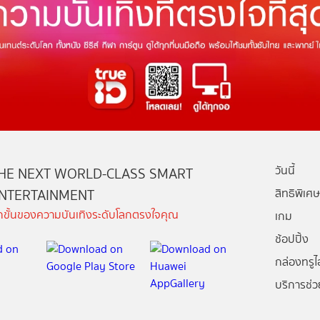
วันนี้
HE NEXT WORLD-CLASS SMART
NTERTAINMENT
สิทธิพิเศษ
ีกขั้นของความบันเทิงระดับโลกตรงใจคุณ
เกม
ช้อปปิ้ง
กล่องทรูไอ
บริการช่ว