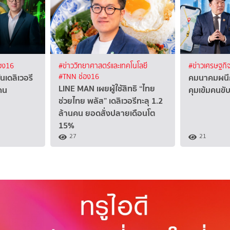
อง16
#ข่าววิทยาศาสตร์และเทคโนโลยี
#ข่าวเศรษฐกิ
นเดลิเวอรี
คมนาคมผนึก
#TNN ช่อง16
LINE MAN เผยผู้ใช้สิทธิ “ไทย
นคน
คุมเข้มคนขั
ช่วยไทย พลัส” เดลิเวอรีทะลุ 1.2
ล้านคน ยอดสั่งปลายเดือนโต
15%
27
21