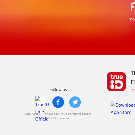
T
E
Follow us
อ
Copyright © True Digital Group Company Limited.
All rights reserved