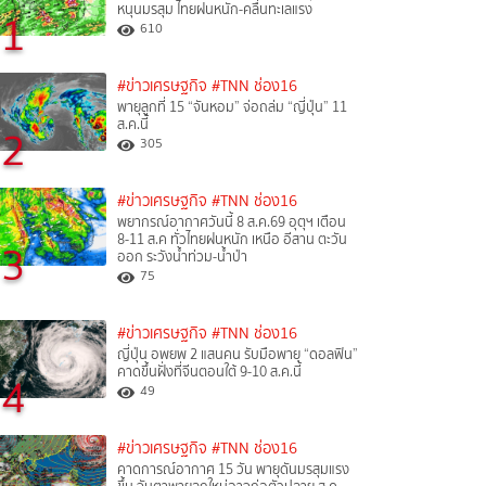
หนุนมรสุม ไทยฝนหนัก-คลื่นทะเลแรง
1
610
#ข่าวเศรษฐกิจ
#TNN ช่อง16
พายุลูกที่ 15 “จันหอม” จ่อถล่ม “ญี่ปุ่น” 11
ส.ค.นี้
2
305
#ข่าวเศรษฐกิจ
#TNN ช่อง16
พยากรณ์อากาศวันนี้ 8 ส.ค.69 อุตุฯ เตือน
8-11 ส.ค ทั่วไทยฝนหนัก เหนือ อีสาน ตะวัน
3
ออก ระวังน้ำท่วม-น้ำป่า
75
#ข่าวเศรษฐกิจ
#TNN ช่อง16
ญี่ปุ่น อพยพ 2 แสนคน รับมือพายุ “ดอลฟิน”
คาดขึ้นฝั่งที่จีนตอนใต้ 9-10 ส.ค.นี้
4
49
#ข่าวเศรษฐกิจ
#TNN ช่อง16
คาดการณ์อากาศ 15 วัน พายุดันมรสุมแรง