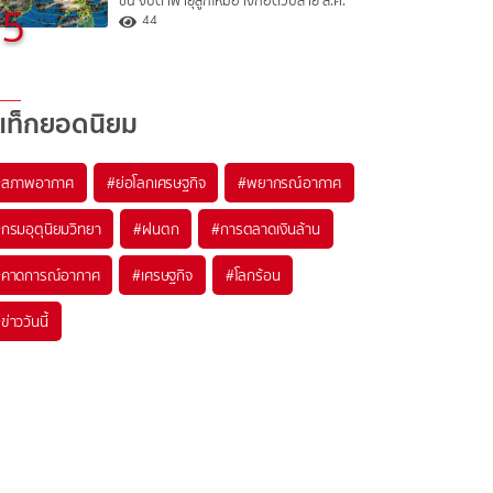
ขึ้น จับตาพายุลูกใหม่อาจก่อตัวปลาย ส.ค.
5
44
แท็กยอดนิยม
#
สภาพอากาศ
#
ย่อโลกเศรษฐกิจ
#
พยากรณ์อากาศ
#
กรมอุตุนิยมวิทยา
#
ฝนตก
#
การตลาดเงินล้าน
#
คาดการณ์อากาศ
#
เศรษฐกิจ
#
โลกร้อน
#
ข่าววันนี้