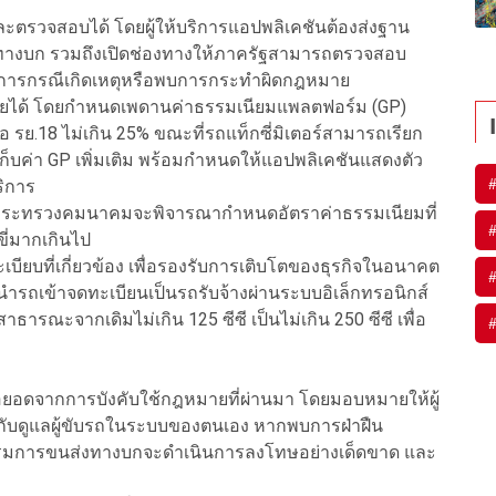
ละตรวจสอบได้ โดยผู้ให้บริการแอปพลิเคชันต้องส่งฐาน
่งทางบก รวมถึงเปิดช่องทางให้ภาครัฐสามารถตรวจสอบ
นินการกรณีเกิดเหตุหรือพบการกระทำผิดกฎหมาย
นรายได้ โดยกำหนดเพดานค่าธรรมเนียมแพลตฟอร์ม (GP)
อ รย.18 ไม่เกิน 25% ขณะที่รถแท็กซี่มิเตอร์สามารถเรียก
เก็บค่า GP เพิ่มเติม พร้อมกำหนดให้แอปพลิเคชันแสดงตัว
ริการ
น กระทรวงคมนาคมจะพิจารณากำหนดอัตราค่าธรรมเนียมที่
ขี่มากเกินไป
ยบที่เกี่ยวข้อง เพื่อรองรับการเติบโตของธุรกิจในอนาคต
ำรถเข้าจดทะเบียนเป็นรถรับจ้างผ่านระบบอิเล็กทรอนิกส์
ารณะจากเดิมไม่เกิน 125 ซีซี เป็นไม่เกิน 250 ซีซี เพื่อ
่อยอดจากการบังคับใช้กฎหมายที่ผ่านมา โดยมอบหมายให้ผู้
ับดูแลผู้ขับรถในระบบของตนเอง หากพบการฝ่าฝืน
กรมการขนส่งทางบกจะดำเนินการลงโทษอย่างเด็ดขาด และ