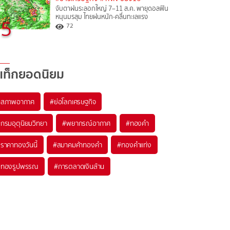
จับตาฝนระลอกใหญ่ 7–11 ส.ค. พายุดอลฟิน
หนุนมรสุม ไทยฝนหนัก-คลื่นทะเลแรง
5
72
แท็กยอดนิยม
#
สภาพอากาศ
#
ย่อโลกเศรษฐกิจ
#
กรมอุตุนิยมวิทยา
#
พยากรณ์อากาศ
#
ทองคำ
#
ราคาทองวันนี้
#
สมาคมค้าทองคำ
#
ทองคำแท่ง
#
ทองรูปพรรณ
#
การตลาดเงินล้าน