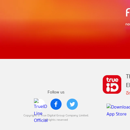
T
E
Follow us
อ
Copyright © True Digital Group Company Limited.
All rights reserved