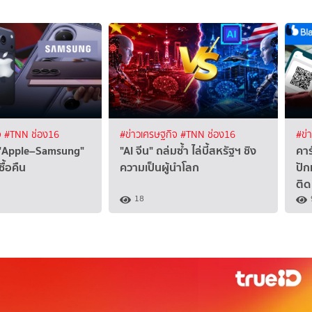
จ
#TNN ช่อง16
#ข่าวเศรษฐกิจ
#TNN ช่อง16
#ข่
 "Apple–Samsung"
"AI จีน" ถล่มซ้ำ ไล่บี้สหรัฐฯ ชิง
คาร
ื้อคืน
ความเป็นผู้นำโลก
ปัก
ติด
18