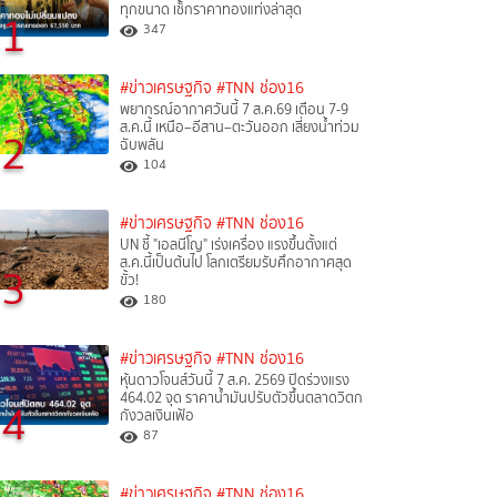
ทุกขนาด เช็กราคาทองแท่งล่าสุด
1
347
#ข่าวเศรษฐกิจ
#TNN ช่อง16
พยากรณ์อากาศวันนี้ 7 ส.ค.69 เตือน 7-9
ส.ค.นี้ เหนือ–อีสาน–ตะวันออก เสี่ยงน้ำท่วม
2
ฉับพลัน
104
#ข่าวเศรษฐกิจ
#TNN ช่อง16
UN ชี้ "เอลนีโญ" เร่งเครื่อง แรงขึ้นตั้งแต่
ส.ค.นี้เป็นต้นไป โลกเตรียมรับศึกอากาศสุด
3
ขั้ว!
180
#ข่าวเศรษฐกิจ
#TNN ช่อง16
หุ้นดาวโจนส์วันนี้ 7 ส.ค. 2569 ปิดร่วงแรง
464.02 จุด ราคาน้ำมันปรับตัวขึ้นตลาดวิตก
4
กังวลเงินเฟ้อ
87
#ข่าวเศรษฐกิจ
#TNN ช่อง16