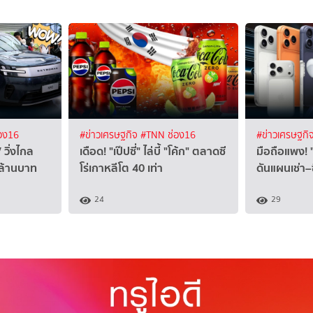
อง16
#ข่าวเศรษฐกิจ
#TNN ช่อง16
#ข่าวเศรษฐกิ
 วิ่งไกล
เดือด! "เป๊ปซี่" ไล่บี้ "โค้ก" ตลาดซี
มือถือแพง!
 ล้านบาท
โร่เกาหลีโต 40 เท่า
ดันแผนเช่า–ซ
24
29