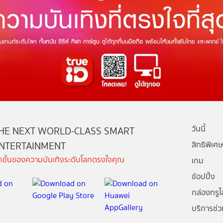
วันนี้
HE NEXT WORLD-CLASS SMART
NTERTAINMENT
สิทธิพิเศษ
ีกขั้นของความบันเทิงระดับโลกตรงใจคุณ
เกม
ช้อปปิ้ง
กล่องทรูไอ
บริการช่ว