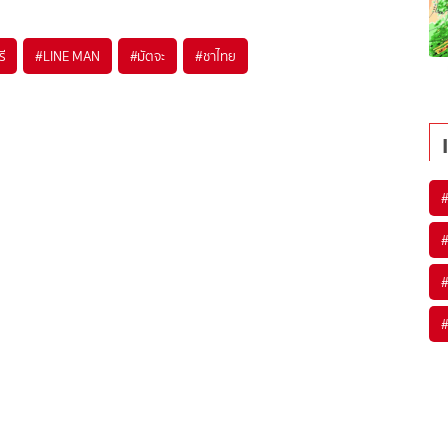
รี
#
LINE MAN
#
มัตจะ
#
ชาไทย