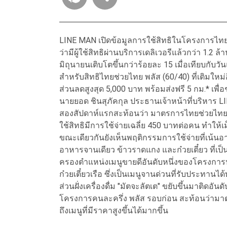
LINE MAN เปิดข้อมูลการใช้สิทธิในโครงการไทยช
ว่ามีผู้ใช้สิทธิผ่านบริการเดลิเวอรีแล้วกว่า 1.2
มิถุนายนเติบโตขึ้นกว่าร้อยละ 15 เมื่อเทียบกับว
สำหรับสิทธิไทยช่วยไทย พลัส (60/40) ที่เติมใ
ส่วนลดสูงสุด 5,000 บาท พร้อมส่งฟรี 5 กม.* เพื่
นายยอด ชินสุภัคกุล ประธานเจ้าหน้าที่บริหาร LI
สองสัปดาห์แรกสะท้อนว่า มาตรการไทยช่วยไทย พล
ใช้สิทธิมีการใช้จ่ายเฉลี่ย 450 บาทต่อคน ทำให้เ
ขณะเดียวกันยังเห็นพฤติกรรมการใช้จ่ายที่เน้นอา
อาหารจานเดียว ข้าวราดแกง และก๋วยเตี๋ยว ที่เป็
ครองตำแหน่งเมนูขายดีอันดับหนึ่งของโครงการ
ก๋วยเตี๋ยวเรือ ซึ่งเป็นเมนูจานด่วนที่รับประทานได
ส่วนฝั่งเครื่องดื่ม "มัตจะลัตเต" ขยับขึ้นมาติดอั
โครงการคนละครึ่ง พลัส รอบก่อน สะท้อนว่ามาตร
ถึงเมนูที่มีราคาสูงขึ้นได้มากขึ้น