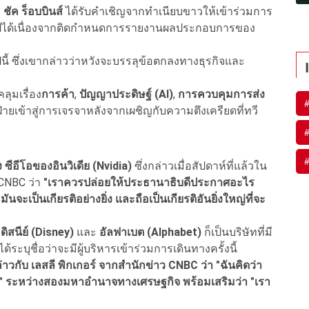
 ชัค ร็อบบินส์
ได้รับคำเชิญจากทำเนียบขาวให้เข้าร่วมการ
างไปได้เนื่องจากติดกำหนดการรายงานผลประกอบการของ
นี้ ซึ่งเขากล่าวว่าหวังจะบรรลุข้อตกลงทางธุรกิจและ
ุมเรื่อง
การค้า
,
ปัญญาประดิษฐ์ (AI)
,
การควบคุมการส่ง
่ายเข้าสู่การเจรจาหลังจากเผชิญกับความตึงเครียดที่ทวี
ซีอีโอของอินวิเดีย (Nvidia)
ซึ่งกล่าวเมื่อสัปดาห์ที่แล้วใน
CNBC ว่า
"เราควรปล่อยให้ประธานาธิบดีประกาศอะไร
นจะเป็นเกียรติอย่างยิ่ง และถือเป็นเกียรติอันยิ่งใหญ่ที่จะ
ดิสนีย์ (Disney)
และ
อัลฟาเบต (Alphabet)
ก็เป็นบริษัทที่มี
ะบุชื่อว่าจะมีผู้บริหารเข้าร่วมการเดินทางครั้งนี้
ป กล่าวกับ เลสลี พิกเกอร์ จากสำนักข่าว CNBC
ว่า "ฉันคิดว่า
กัน" ระหว่างสองมหาอำนาจทางเศรษฐกิจ พร้อมเสริมว่า "เรา