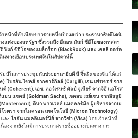
จ้าหน้าที่ทำเนียบขาวรายหนึ่งเปิดเผยว่า ประธานาธิบดีโดนั
ุดบางแห่งของสหรัฐฯ ซึ่งรวมถึง อีลอน มัสก์ ซีอีโอของเทสลา
์รี ฟิงก์ ซีอีโอของแบล็กร็อก (BlackRock) และ เคลลี ออร์ต
เดินทางเยือนประเทศจีนในสัปดาห์นี้
ทรัมป์ในการประชุมกับ
ประธานาธิบดี สี จิ้นผิง
ของจีน ได้แก่
e)
,
ไบรอัน ไซคส์ จากคาร์กิลล์ (Cargill
),
เจน เฟรเซอร์ จาก
รนต์ (Coherent)
,
เอช. ลอว์เรนซ์ คัลป์ จูเนียร์ จากจีอี แอโรส
์แมน แซคส์ (Goldman Sachs)
,
เจคอบ เธย์เซน จากอิลลูมิ
 (Mastercard)
,
ดีนา พาวเวลล์ แมคคอร์มิก ผู้บริหารจากเม
มห์โรตรา จากไมครอน เทคโนโลยี (Micron Technology)
,
และ
ไรอัน แมคอิเนอร์นีย์ จากวีซ่า (Visa)
โดยเจ้าหน้าที่
น เนื่องจากยังไม่มีการประกาศรายชื่ออย่างเป็นทางการ