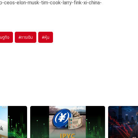
ceos-elon-musk-tim-cook-larry-fink-xi-china-
รษฐกิจ
#
การเงิน
#
หุ้น