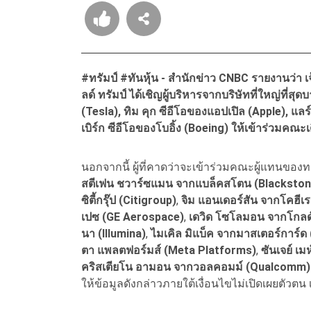
#ทรัมป์ #ทันหุ้น - สำนักข่าว CNBC รายงานว่า เ
ลด์ ทรัมป์ ได้เชิญผู้บริหารจากบริษัทที่ใหญ่ที่ส
(Tesla), ทิม คุก ซีอีโอของแอปเปิล (Apple), แลร
เบิร์ก ซีอีโอของโบอิ้ง (Boeing) ให้เข้าร่วมคณะ
นอกจากนี้ ผู้ที่คาดว่าจะเข้าร่วมคณะผู้แทนของ
สตีเฟน ชวาร์ซแมน จากแบล็คสโตน
(Blackston
ซิตี้กรุ๊ป (Citigroup)
,
จิม แอนเดอร์สัน จากโคฮีเ
เปซ (GE Aerospace)
,
เดวิด โซโลมอน จากโกลด
นา (Illumina)
,
ไมเคิล มิแบ็ค จากมาสเตอร์การ์ด
ตา แพลตฟอร์มส์ (Meta Platforms)
,
ซันเจย์ เ
คริสเตียโน อามอน จากวอลคอมม์ (Qualcomm)
ให้ข้อมูลดังกล่าวภายใต้เงื่อนไขไม่เปิดเผยตัวต