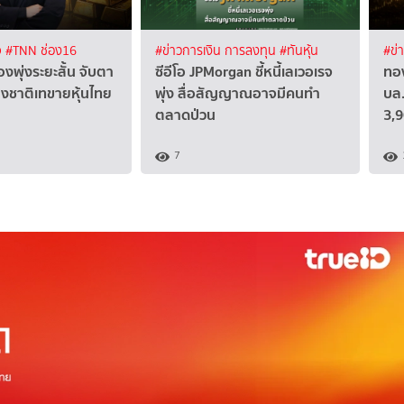
จ
#TNN ช่อง16
#ข่าวการเงิน การลงทุน
#ทันหุ้น
#ข่
งพุ่งระยะสั้น จับตา
ซีอีโอ JPMorgan ชี้หนี้เลเวอเรจ
ทอ
ชาติเทขายหุ้นไทย
พุ่ง สื่อสัญญาณอาจมีคนทำ
บล.
ตลาดป่วน
3,
7