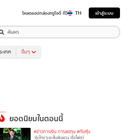
TH
เข้าสู่ระบบ
โหลดแอป
กล่องทรูไอดี ทีวี
ระเทศ
อื่นๆ
ยอดนิยมในตอนนี้
#ข่าวการเงิน การลงทุน
#ทันหุ้น
‘หุ้นไทย’ระยะสั้นผันผวน เชื่อโฟลว์