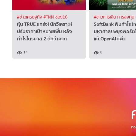
#ข่าวเศรษฐกิจ
#TNN ช่อง16
#ข่าวการเงิน การลงทุน
หุ้น TRUE แกร่ง! นักวิเคราะห์
SoftBank ฟันกำไร In
ปรับราคาเป้าหมายเพิ่ม หลัง
มหาศาล! พยุงพอร์ต
กำไรไตรมาส 2 ดีกว่าคาด
แม้ OpenAI แผ่ว
14
8