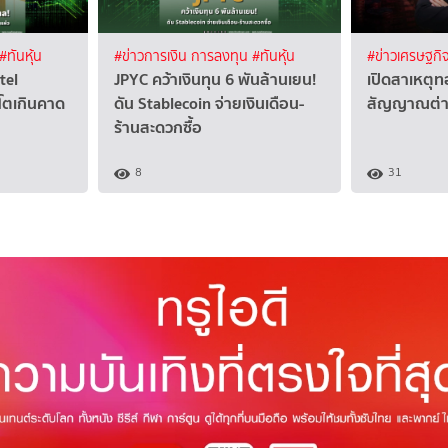
#ทันหุ้น
#ข่าวการเงิน การลงทุน
#ทันหุ้น
#ข่าวเศรษฐกิ
tel
JPYC คว้าเงินทุน 6 พันล้านเยน!
เปิดสาเหตุทอ
โตเกินคาด
ดัน Stablecoin จ่ายเงินเดือน-
สัญญาณต่าง
ร้านสะดวกซื้อ
8
31