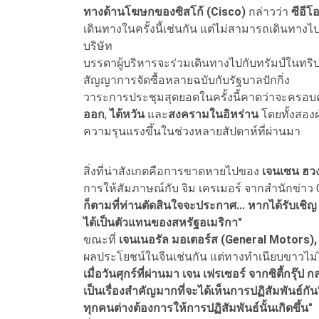
ทางด้านโฆษกของซิสโก้ (Cisco)
กล่าวว่า
ซีอีโอ
เดินทางในครั้งนี้เช่นกัน แต่ไม่สามารถเดินท
บริษัท
บรรดาผู้บริหารจะร่วมเดินทางไปกับทรัมป์ในทริป
สัญญาการจัดซื้อหลายฉบับกับรัฐบาลปักกิ่ง
วาระการประชุมสุดยอดในครั้งนี้คาดว่าจะครอบคล
ออก
,
ไต้หวัน
และ
สงครามในอิหร่าน
โดยทั้งสองฝ
ความรุนแรงขึ้นในช่วงหลายสัปดาห์ที่ผ่านมา
สิ่งที่น่าสังเกตคือการขาดหายไปของ
เจนเซน ฮวง 
การให้สัมภาษณ์กับ จิม เครเมอร์ จากสำนักข่าว 
ก็ตามที่ท่านตัดสินใจจะประกาศ... หากได้รับเชิญ มั
ได้เป็นตัวแทนของสหรัฐอเมริกา"
ขณะที่
เจนเนอรัล มอเตอร์ส (General Motors), 
ผลประโยชน์ในจีนเช่นกัน แต่ทางทำเนียบขาวไม่ได้ร
เมื่อวันศุกร์ที่ผ่านมา เจน เฟรเซอร์ จากซิตี้กรุ๊
เป็นเรื่องสำคัญมากที่จะได้เห็นการปฏิสัมพันธ์
ทุกคนต่างต้องการให้การปฏิสัมพันธ์นั้นเกิดขึ้น"