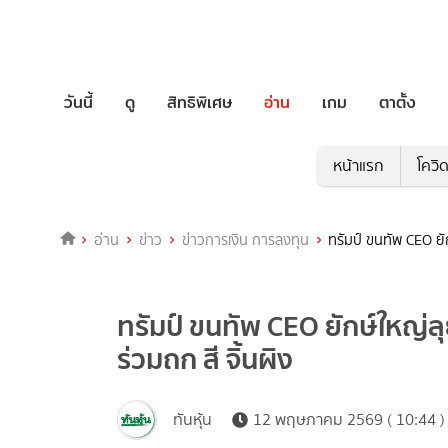
วันนี้
ดู
สิทธิพิเศษ
อ่าน
เกม
ตาตั้ง
หน้าแรก
โควิ
อ่าน
ข่าว
ข่าวการเงิน การลงทุน
ทรัมป์ ขนทัพ CEO ยั
ทรัมป์ ขนทัพ CEO ยักษ์ใหญ่ล
ร่วมถก สี จิ้นผิง
ทันหุ้น
12 พฤษภาคม 2569 ( 10:44 )