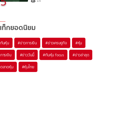
5
15
แท็กยอดนิยม
#
ทันหุ้น
#
ข่าวการเงิน
#
ข่าวเศรษฐกิจ
#
หุ้น
#
การเงิน
#
ข่าววันนี้
#
ทันหุ้น focus
#
ข่าวล่าสุด
#
ตลาดหุ้น
#
หุ้นไทย