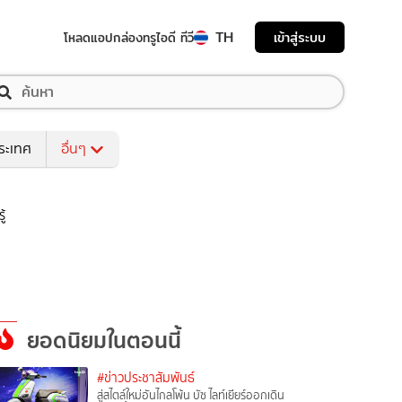
TH
เข้าสู่ระบบ
โหลดแอป
กล่องทรูไอดี ทีวี
ระเทศ
อื่นๆ
ู้
ยอดนิยมในตอนนี้
#ข่าวประชาสัมพันธ์
สู่สไตล์ใหม่อันไกลโพ้น บัซ ไลท์เยียร์ออกเดิน