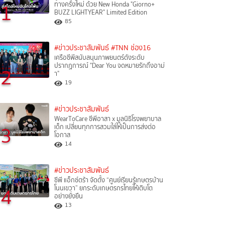
1
ทางครั้งใหม่ ด้วย New Honda "Giorno+
BUZZ LIGHTYEAR" Limited Edition
85
#ข่าวประชาสัมพันธ์
#TNN ช่อง16
เครือซีพีสนับสนุนภาพยนตร์ดังระดับ
ปรากฏการณ์ "Dear You จดหมายรักถึงอาม่
2
า"
19
#ข่าวประชาสัมพันธ์
WearToCare ซีพีอาสา x มูลนิธิโรงพยาบาล
3
เด็ก เปลี่ยนทุกการสวมใส่ให้เป็นการส่งต่อ
โอกาส
14
#ข่าวประชาสัมพันธ์
ซีพี แอ็กซ์ตร้า จัดตั้ง “ศูนย์เรียนรู้เกษตรบ้าน
4
โนนเขวา” ยกระดับเกษตรกรไทยให้เติบโต
อย่างยั่งยืน
13