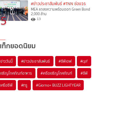
#ข่าวประชาสัมพันธ์
#TNN ช่อง16
MEA แถลงความพร้อมออก Green Bond
2,000 ล้าน
5
13
แท็กยอดนิยม
#
ข่าววันนี้
#
ข่าวประชาสัมพันธ์
#
ซีพีเอฟ
#
cpf
#
เจริญโภคภัณฑ์อาหาร
#
เครือเจริญโภคภัณฑ์
#
ซีพี
#
เครือซีพี
#
ทรู
#
Giorno+ BUZZ LIGHTYEAR