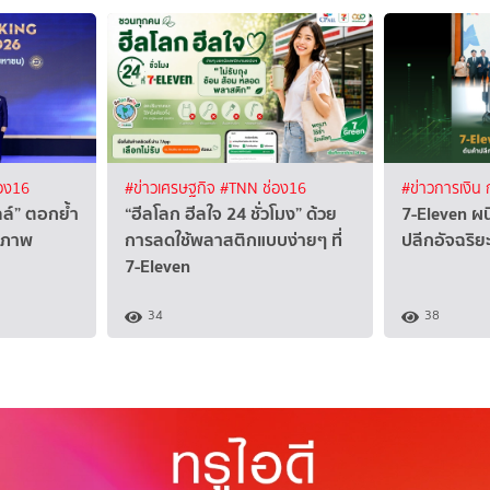
อง16
#ข่าวเศรษฐกิจ
#TNN ช่อง16
#ข่าวการเงิน
อลล์” ตอกย้ำ
“ฮีลโลก ฮีลใจ 24 ชั่วโมง” ด้วย
7-Eleven ผน
ณภาพ
การลดใช้พลาสติกแบบง่ายๆ ที่
ปลีกอัจฉริยะ
7-Eleven
34
38