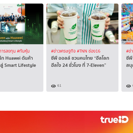
 การลงทุน
#ทันหุ้น
#ข่าวเศรษฐกิจ
#TNN ช่อง16
#ข่
ึก Huawei ดันค้า
ซีพี ออลล์ ชวนคนไทย “ฮีลโลก
ซีพ
สู่ Smart Lifestyle
ฮีลใจ 24 ชั่วโมง ที่ 7-Eleven”
สนุ
61