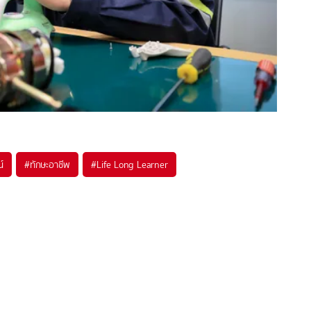
์
#
ทักษะอาชีพ
#
Life Long Learner