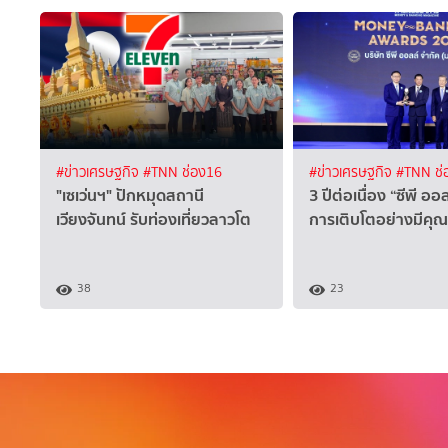
#ข่าวเศรษฐกิจ
#TNN ช่อง16
#ข่าวเศรษฐกิจ
#TNN ช่
"เซเว่นฯ" ปักหมุดสถานี
3 ปีต่อเนื่อง “ซีพี อ
เวียงจันทน์ รับท่องเที่ยวลาวโต
การเติบโตอย่างมีคุ
38
23