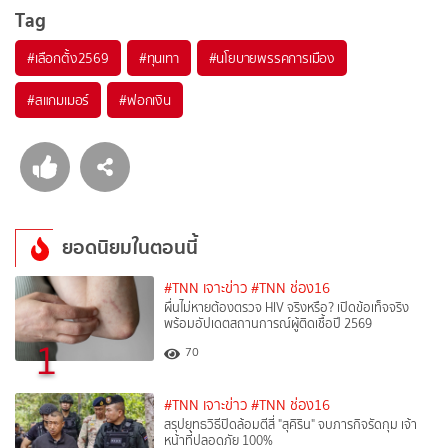
Tag
#
เลือกตั้ง2569
#
ทุนเทา
#
นโยบายพรรคการเมือง
#
สแกมเมอร์
#
ฟอกเงิน
ยอดนิยมในตอนนี้
#TNN เจาะข่าว
#TNN ช่อง16
ผื่นไม่หายต้องตรวจ HIV จริงหรือ? เปิดข้อเท็จจริง
พร้อมอัปเดตสถานการณ์ผู้ติดเชื้อปี 2569
1
70
#TNN เจาะข่าว
#TNN ช่อง16
สรุปยุทธวิธีปิดล้อมตีสี่ "สุคิริน" จบภารกิจรัดกุม เจ้า
หน้าที่ปลอดภัย 100%