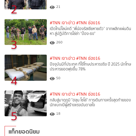
2
21
#TNN เจาะข่าว
#TNN ช่อง16
เปิดไทม์ไลน์คดี “พี่น้องรัสเซียหายตัว” จากพลิกแผ่นดิน
หา สู่ปฏิบัติการไล่ล่า "ป๋อง-ธง"
3
260
#TNN เจาะข่าว
#TNN ช่อง16
ปัจจุบันมีกี่ประเทศ ที่ใช้โทษประหารจริง ปี 2025 นักโทษ
ประหารยอดพุ่งขึ้น 78%
4
50
#TNN เจาะข่าว
#TNN ช่อง16
กลับสู่มาตุภูมิ "ฮลุน โซโล่" การเดินทางครั้งสุดท้ายของ
นักแบกเป้ผู้สร้างแรงบันดาลใจ
5
18
แท็กยอดนิยม