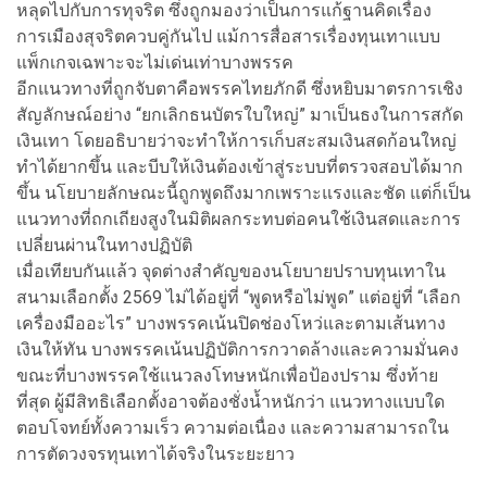
หลุดไปกับการทุจริต ซึ่งถูกมองว่าเป็นการแก้ฐานคิดเรื่อง
การเมืองสุจริตควบคู่กันไป แม้การสื่อสารเรื่องทุนเทาแบบ
แพ็กเกจเฉพาะจะไม่เด่นเท่าบางพรรค
อีกแนวทางที่ถูกจับตาคือพรรคไทยภักดี ซึ่งหยิบมาตรการเชิง
สัญลักษณ์อย่าง “ยกเลิกธนบัตรใบใหญ่” มาเป็นธงในการสกัด
เงินเทา โดยอธิบายว่าจะทำให้การเก็บสะสมเงินสดก้อนใหญ่
ทำได้ยากขึ้น และบีบให้เงินต้องเข้าสู่ระบบที่ตรวจสอบได้มาก
ขึ้น นโยบายลักษณะนี้ถูกพูดถึงมากเพราะแรงและชัด แต่ก็เป็น
แนวทางที่ถกเถียงสูงในมิติผลกระทบต่อคนใช้เงินสดและการ
เปลี่ยนผ่านในทางปฏิบัติ
เมื่อเทียบกันแล้ว จุดต่างสำคัญของนโยบายปราบทุนเทาใน
สนามเลือกตั้ง 2569 ไม่ได้อยู่ที่ “พูดหรือไม่พูด” แต่อยู่ที่ “เลือก
เครื่องมืออะไร” บางพรรคเน้นปิดช่องโหว่และตามเส้นทาง
เงินให้ทัน บางพรรคเน้นปฏิบัติการกวาดล้างและความมั่นคง
ขณะที่บางพรรคใช้แนวลงโทษหนักเพื่อป้องปราม ซึ่งท้าย
ที่สุด ผู้มีสิทธิเลือกตั้งอาจต้องชั่งน้ำหนักว่า แนวทางแบบใด
ตอบโจทย์ทั้งความเร็ว ความต่อเนื่อง และความสามารถใน
การตัดวงจรทุนเทาได้จริงในระยะยาว