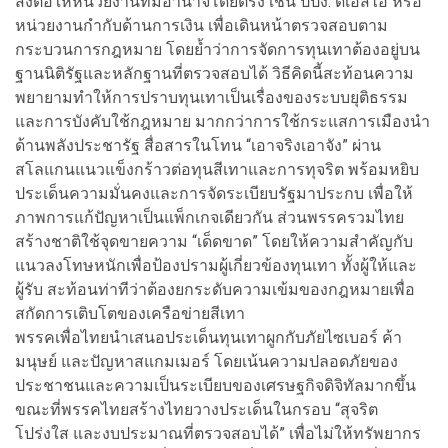
ส่งต่อให้หน่วยงานที่มีอำนาจโดยตรง เช่น ปปง. ดีเอสไอ หรือ
หน่วยงานกำกับด้านการเงิน เพื่อเดินหน้าตรวจสอบตาม
กระบวนการกฎหมาย โดยย้ำว่าการจัดการทุนเทาต้องอยู่บน
ฐานนิติรัฐและหลักฐานที่ตรวจสอบได้ วิธีคิดนี้สะท้อนความ
พยายามทำให้การปราบทุนเทาเป็นเรื่องของระบบยุติธรรม
และการบังคับใช้กฎหมาย มากกว่าการใช้กระแสการเมืองนำ
ด้านพลังประชารัฐ สื่อสารในโทน “เอาจริงเอาจัง” ผ่าน
สโลแกนแนวแข็งกร้าวต่อทุนสีเทาและการทุจริต พร้อมหยิบ
ประเด็นความมั่นคงและการจัดระเบียบรัฐมาประกบ เพื่อให้
ภาพการแก้ปัญหาเป็นแพ็กเกจเดียวกัน ส่วนพรรครวมไทย
สร้างชาติใช้จุดขายความ “เด็ดขาด” โดยให้ความสำคัญกับ
แนวลงโทษหนักเพื่อป้องปรามผู้เกี่ยวข้องทุนเทา ทั้งผู้ให้และ
ผู้รับ สะท้อนท่าทีว่าต้องยกระดับความเข้มของกฎหมายเพื่อ
สกัดการเติบโตของเครือข่ายสีเทา
พรรคเพื่อไทยนำเสนอประเด็นทุนเทาผูกกับภัยไซเบอร์ ค้า
มนุษย์ และปัญหาสแกมเมอร์ โดยเน้นความปลอดภัยของ
ประชาชนและความเป็นระเบียบของเศรษฐกิจดิจิทัลมากขึ้น
ขณะที่พรรคไทยสร้างไทยวางประเด็นในกรอบ “สุจริต
โปร่งใส และงบประมาณที่ตรวจสอบได้” เพื่อไม่ให้ทรัพยากร