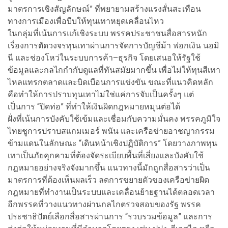
มาตรการเชิงสัญลักษณ์” ที่พยายามสร้างแรงสั่นสะเทือน
ทางการเมืองเพื่อบีบให้ทุนเทาหยุดเคลื่อนไหว
ในกลุ่มที่เน้นการแก้เชิงระบบ พรรคประชาชนสื่อสารหนัก
เรื่องการตัดวงจรทุนเทาผ่านการจัดการบัญชีม้า ฟอกเงิน นอมิ
นี และช่องโหว่ในระบบการค้า–ธุรกิจ โดยเสนอให้รัฐใช้
ข้อมูลและกลไกกำกับดูแลที่ทันสมัยมากขึ้น เพื่อไม่ให้ทุนสีเทา
ไหลแทรกตลาดและบิดเบือนการแข่งขัน ขณะที่แนวคิดหลัก
คือทำให้การปราบทุนเทาไม่ใช่แค่การจับเป็นครั้งๆ แต่
เป็นการ “ปิดท่อ” ที่ทำให้เงินผิดกฎหมายหมุนต่อได้
ฝั่งที่เน้นการบังคับใช้เข้มและเชื่อมกับความมั่นคง พรรคภูมิใจ
ไทยชูการปราบสแกมเมอร์ พนัน และเครือข่ายอาชญากรรม
ข้ามแดนในลักษณะ “เดินหน้าเชิงปฏิบัติการ” โดยวางภาพทุน
เทาเป็นภัยคุกคามที่ต้องจัดระเบียบพื้นที่เสี่ยงและบังคับใช้
กฎหมายอย่างจริงจังมากขึ้น แนวทางนี้มักถูกสื่อสารว่าเป็น
มาตรการที่ต้องเห็นผลเร็ว ลดการขยายตัวของเครือข่ายผิด
กฎหมายที่ทำงานเป็นระบบและเคลื่อนย้ายฐานได้ตลอดเวลา
อีกพรรคที่วางแนวทางผ่านกลไกตรวจสอบของรัฐ พรรค
ประชาธิปัตย์เลือกสื่อสารผ่านการ “รวบรวมข้อมูล” และการ