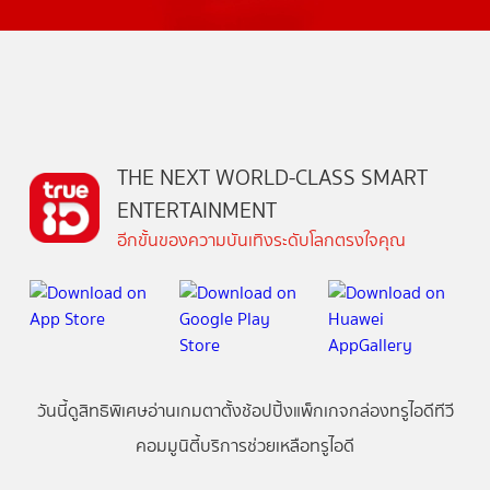
THE NEXT WORLD-CLASS SMART
ENTERTAINMENT
อีกขั้นของความบันเทิงระดับโลกตรงใจคุณ
วันนี้
ดู
สิทธิพิเศษ
อ่าน
เกม
ตาตั้ง
ช้อปปิ้ง
แพ็กเกจ
กล่องทรูไอดีทีวี
คอมมูนิตี้
บริการช่วยเหลือทรูไอดี