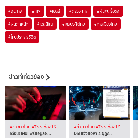
#
สุขภาพ
#
HIV
#
เอดส์
#
ตรวจ HIV
#
ผื่นคันเรื้อรัง
#
ฝนตกหนัก
#
เอลนีโญ
#
เศรษฐกิจไทย
#
การเมืองไทย
#
โทษประหารชีวิต
ข่าวที่เกี่ยวข้อง
#ข่าวทั่วไทย
#TNN ช่อง16
#ข่าวทั่วไทย
#TNN ช่อง16
เตือน! เผยแพร่ข้อมูลผ…
DSI แจ้งข้อหา 4 ผู้ถูก…